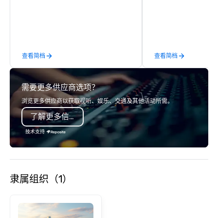
our commitment to hosp
over 40 years of expe
in some of the world'
acclaimed restaurants,
of excellence rarely fo
查看简档
查看简档
catering industry.
需要更多供应商选项？
浏览更多供应商以获取视听、娱乐、交通及其他活动所需。
了解更多信息
技术支持
隶属组织（1）