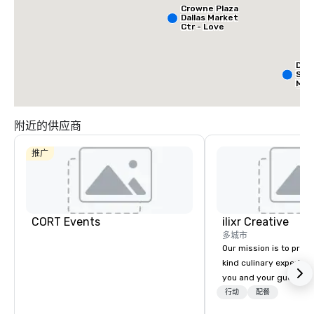
Crowne Plaza
Dallas Market
Ctr - Love
Field
Dall
Sui
Med
Cen
附近的供应商
推广
CORT Events
ilixr Creative
多城市
Our mission is to prov
kind culinary experien
you and your guests wi
memories and satiated
行动
配餐
detail is meticulously 