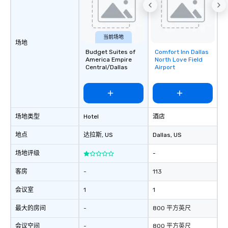
当前场地
场地
Budget Suites of
Comfort Inn Dallas
Removed from
America Empire
North Love Field
favorites
Central/Dallas
Airport
场地类型
Hotel
酒店
地点
达拉斯
, US
Dallas
, US
场地评级
-
客房
-
113
会议室
1
1
最大的房间
-
800 平方英尺
会议空间
-
800 平方英尺