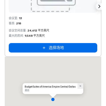
Removed from favorites
Rem
会议室
:
13
会议室
客房
:
218
客房
:
会议空间总量
:
24,612 平方英尺
会议空
最大的房间
:
9,548 平方英尺
最大的
选择场地
Budget Suites of America Empire Central/Dallas
酒店