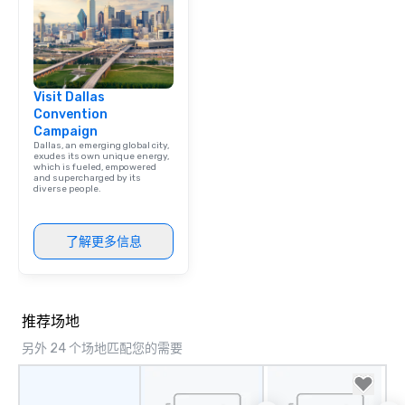
Visit Dallas
Convention
Campaign
Dallas, an emerging global city,
exudes its own unique energy,
which is fueled, empowered
and supercharged by its
diverse people.
了解更多信息
推荐场地
另外 24 个场地匹配您的需要