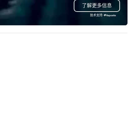
了解更多信息
troubleshoot any problem us
our extensive knowledge and
技术支持
experience to help you find a
implement the right solutions