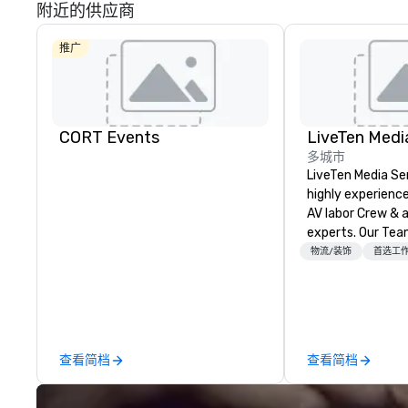
附近的供应商
推广
CORT Events
LiveTen Medi
多城市
LiveTen Media Se
highly experienc
AV labor Crew & a
experts. Our Team Members come
from a variety of
物流/装饰
首选工
backgrounds and 
production. Each
members has a s
to ensure we mak
trade, or confere
查看简档
查看简档
art.