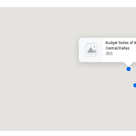
Crowne Plaza Dallas Downtown
酒店
酒店
Budget Suites of 
Central/Dallas
酒店
Removed from favorites
Remov
会议室
:
客房
:
会议室
:
22
291
4
会议空间总量
:
最大的房间
:
会议空间
30,000 平方英尺
7,201 平方英尺
4,600
选择场地