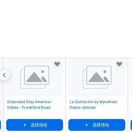
Removed from favorites
Removed from favorites
Extended Stay America -
La Quinta Inn by Wyndham
Dallas - Frankford Road
Dallas Uptown
选择场地
选择场地