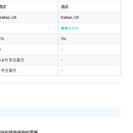
酒店
酒店
Dallas
, US
Dallas
, US
-
176
116
3
-
3,471 平方英尺
-
1 平方英尺
-
细说明消除和转移废物的策略。