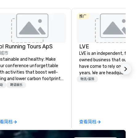
Carlton, D
W Dallas
推广
Crowne Pla
Dallas
Downtown
o! Running Tours ApS
LVE
城市
LVE is an independent, family
stainable and healthy: Make
owned business that our clie
ur conference unforgettable
have come to rely on for ove
th activities that boost well-
years. We are headquartered 
ing and lower carbon footprints.
Las Vegas and have satellite
物流/装饰
plore the world on the run with
动
聘请娱乐
offices in Nashville, Denver, Da
pert local running guides.
and Orlando that offer
comprehensive tradeshow a
exposition services in every 
North American market. With 
capabilities in general
看简档
查看简档
contracting, custom exhibit
building, graphic design, detail
and logistics. We are able to