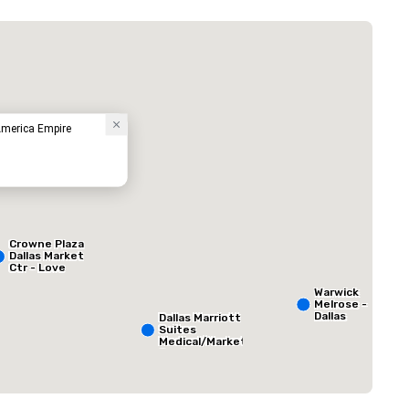
Dallas Marriott Suites Medical/Market Center
酒店
America Empire
Crowne Plaza
ed from favorites
Removed from
Dallas Market
客房
:
会议室
:
Ctr - Love
265
12
Field
Warwick
Melrose -
总量
:
最大的房间
:
会议空间总量
:
Dallas
Dallas Marriott
 平方英尺
3,400 平方英尺
17,000 平方英
Suites
Medical/Market
Center
选择场地
The Ritz-