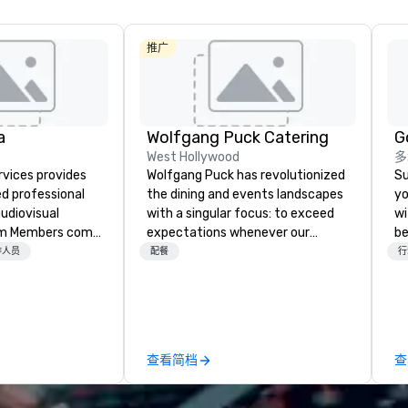
推广
a
Wolfgang Puck Catering
G
West Hollywood
多
rvices provides
Wolfgang Puck has revolutionized
Su
ed professional
the dining and events landscapes
yo
udiovisual
with a singular focus: to exceed
wi
expectations whenever our
be
 industry
guests gather for a meal.
Ex
作人员
配餐
行
audio-visual
Austrian-born Chef Wolfgang
ex
 of our team
Puck founded Wolfgang Puck
trong work ethic
Catering in 1998, bringing best-in-
e your event,
class catering and dining services
nce is a work of
to diverse environments. Our
查看简档
查
team continues to set the
standard for culinary excellence,
bringing Wolfgang’s legendary