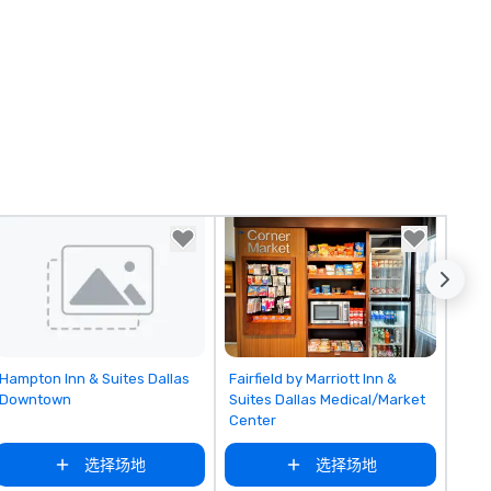
Removed from favorites
Removed from favorites
Hampton Inn & Suites Dallas
Fairfield by Marriott Inn &
Downtown
Suites Dallas Medical/Market
Center
选择场地
选择场地