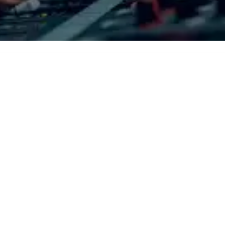
combination of innovative cuisine
and refined service to the worlds’
most renowned and demanding
corporate, cultural and
entertainment clients.