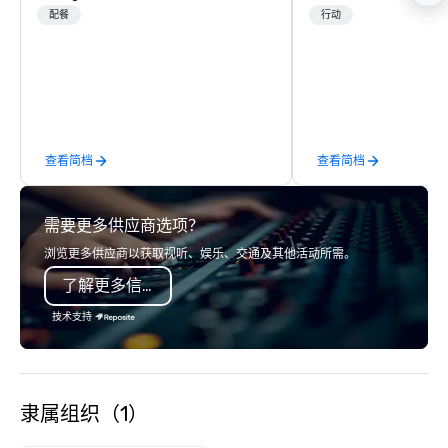
considered. 2 Dine 4 Fine Catering
tech companies and t
配餐
行动
offers the finest, bespoke cuisine and
engineering companie
service throughout central Texas and
engineers, and groups 
beyond. More than that, we are in the
robotic themed events
happiness business. Let us be the
Robot Team Building e
team to make your events, private
Build and Battle 1, Rob
parties and entertainment joyful and
Battle 2, and our newe
查看简档
查看简档
delightful. Email our Event Planners at
Robot Racing! We deliv
info@2dine4.com or give us a call at
large groups anywhere
512-467-6600. From cozy dinner
States: Robot Build and
需要更多供应商选项？
parties to opulent occasions 2 Dine 4
300 people, Robot Buil
provides the spark that brings your
up to 500 people, Robo
浏览更多供应商以获取视听、娱乐、交通及其他活动所需。
party to life. Our team excels at
200 people, and combin
了解更多信息
designing menus just for you with
to 800 people!
unwavering attention to detail. Our
技术支持
operations are tucked away in our
"Eastside Oasis" only 10 minutes from
downtown. We support sustainable
practices and enjoy giving back to our
隶属组织（1）
community.