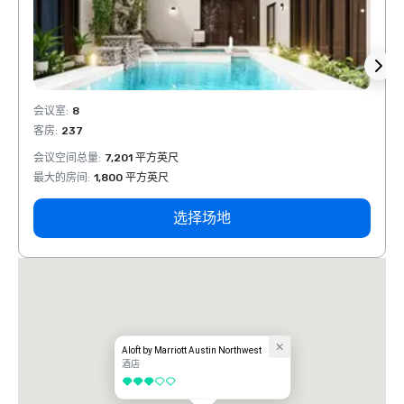
会议室
:
8
会议室
客房
:
237
客房
:
会议空间总量
:
7,201 平方英尺
会议空
最大的房间
:
1,800 平方英尺
最大的
选择场地
Aloft by Marriott Austin Northwest
酒店
3/5