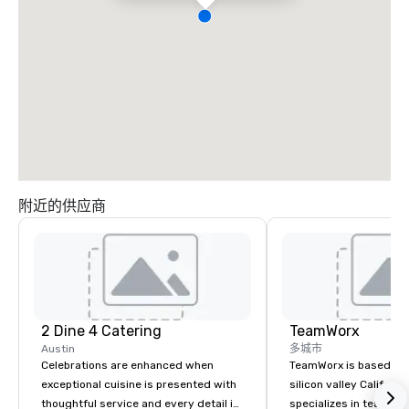
附近的供应商
2 Dine 4 Catering
TeamWorx
Austin
多城市
Celebrations are enhanced when
TeamWorx is based jus
exceptional cuisine is presented with
silicon valley Californi
thoughtful service and every detail is
specializes in team bui