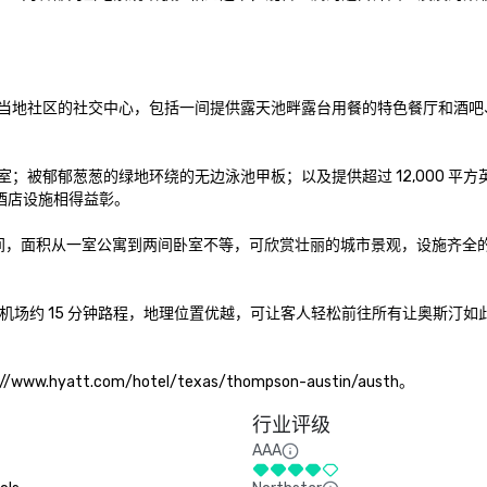
人、居民和当地社区的社交中心，包括一间提供露天池畔露台用餐的特色餐厅和酒
室；被郁郁葱葱的绿地环绕的无边泳池甲板；以及提供超过 12,000 平方
酒店设施相得益彰。

空间，面积从一室公寓到两间卧室不等，可欣赏壮丽的城市景观，设施齐全
机场约 15 分钟路程，地理位置优越，可让客人轻松前往所有让奥斯汀如
tt.com/hotel/texas/thompson-austin/austh。
行业评级
AAA