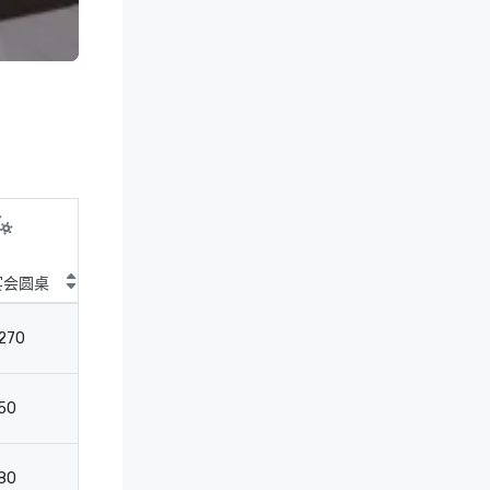
宴会圆桌
鸡尾酒圆桌
剧院
教
270
350
396
18
50
100
-
-
80
125
136
4