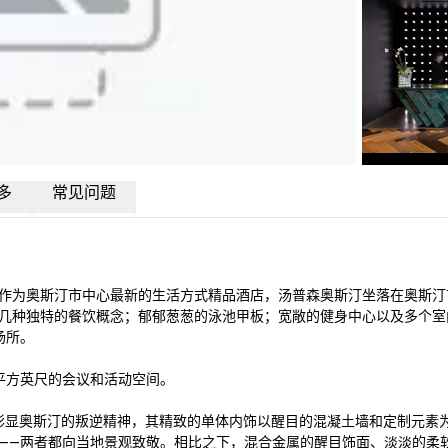
多
常见问题
作为奥斯汀市中心最新的生活方式精品酒店，汤普森奥斯汀坐落在奥斯汀
几种独特的餐饮概念；郁郁葱葱的泳池甲板；宽敞的健身中心以及多个室
所。

 平方英尺的会议和活动空间。 

划的设计方法，彰显奥斯汀的叛逆精神，其精致的单体内饰以醒目的混凝土墙和定制元
——两者都向当地景观致敬。相比之下，混合金属的醒目饰面、淡淡的柔