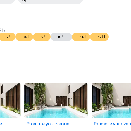
好。
7月
8月
9月
10月
11月
12月
e
Promote your venue
Promote your ve