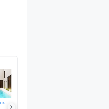
nue
Promote your venue