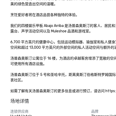
美的绿色营造出空间的温暖。 

烹饪爱好者将在酒店品尝各种独特的体验。 

我们的四楼娱乐甲板 Abajo Arriba 是汤普森奥斯汀的客
露台、声学活动空间以及 Muleshoe 品酒和游戏室。

6,700 平方英尺的健康中心，包括运动模拟器、瑜伽室和私人健身
空间和超过 13,000 平方英尺的外部空间的私人活动空间与额外的
汤普森奥斯汀公寓位于 16 楼，为酒店的卓越客房增添了宽敞的
可使用所有酒店设施。 

汤普森奥斯汀位于 5 号和圣哈辛托，距离奥斯汀伯格斯特罗姆国际
衷社区。

如需了解有关汤普森奥斯汀的更多信息或进行预订，请访问 https://www.hya
场地详情
连锁供应商
品牌