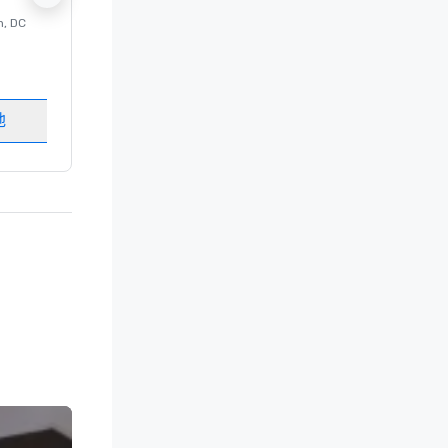
n
, DC
的 豪华酒店
Washington
, DC
客房
:
237
会议室
:
8
地
选择场地