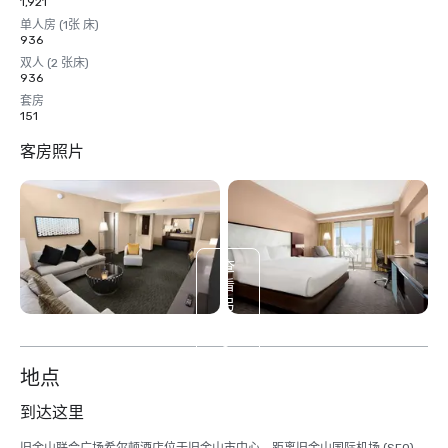
1,921
单人房 (1张 床)
936
双人 (2 张床)
936
套房
151
客房照片
查
看
另
外
6
个
地点
到达这里
旧金山联合广场希尔顿酒店位于旧金山市中心，距离旧金山国际机场 (SFO) 