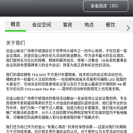
查看图库（30）
概览
会议空间
客房
地点
餐饮
更
关于我们
旧金山联合广场希尔顿酒店位于世界伟大城市之一的中心地带，不仅仅是一家
会议酒店，还是旧金山举办非凡活动的首选舞台。作为该市最大的会议酒店，
我们提供无与伦比的规模、精致和服务组合，将每一次聚会（从私密的董事会
会议到具有里程碑意义的全市会议）转变为真正具有标志性的活动。

我们的酒店拥有 134,500 平方英尺布置精美、技术前沿的会议和活动空间，
横跨该市一些最引人注目的场地——包括拥有高耸天花板和可编程 LED 氛围的
大宴会厅、光线充足的优胜美地会议室以及位于旧金山最高空中酒吧的 46 楼
无与伦比的 Cityscape Sky Bar ——提供的活动体验既视觉上也完美无瑕。

旧金山联合广场希尔顿酒店的每场活动都由一支由现场认证会议策划师、专业
音视频专家和屡获殊荣的烹饪人才组成的卓越团队提供支持，他们是专业的合
作伙伴，他们为每一个细节注入精度、创造力和白手套服务。我们强大的品牌
推广和激活机会套件，从引人注目的数字标牌和定制专栏包装到室内平板电脑
等，可确保您的品牌无缝融入到与会者旅程的每个接触点中。

我们还为自己作为旧金山 “有爱心酒店” 的身份深感自豪——这是对我们长期致
力于可持续发展、社区和负责任酒店业的认可。对于那些认为大型活动也应该