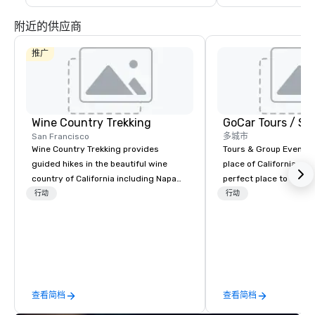
附近的供应商
推广
Wine Country Trekking
San Francisco
多城市
Wine Country Trekking provides
Tours & Group Events E
guided hikes in the beautiful wine
place of California. Sa
country of California including Napa
perfect place to visit 
and Sonoma Valleys. These
mix fun with history a
行动
行动
experiences include walking in the
with beauty. We delive
vineyards, amongst ancient redwood
fun and high-tech experi
trees and oak groves with a curated
staff will build you a 
wine country lunch and visits to iconic
from the ground up or
wineries for superb wine tasting
one of our existing act
experiences. In addition to our guided
your exact needs. Our
查看简档
查看简档
day hikes we provide luxury self-
greatly enhanced by a 
guided inn-to-in walking vacations
scoreboard, photo, vide