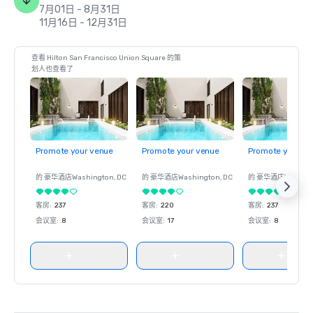
7月01日 - 8月31日
11月16日 - 12月31日
查看 Hilton San Francisco Union Square 的策
划人也查看了
Promote your venue
Promote your venue
Promote your ve
的 豪华酒店
Washington
, DC
的 豪华酒店
Washington
, DC
的 豪华酒店
Washin
客房
:
237
客房
:
220
客房
:
237
会议室
:
8
会议室
:
17
会议室
:
8