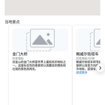
当地景点
金门大桥
鲍威尔街缆车
历史地标
历史地标
7分钟
旧金山的金门大桥是世界上最知名的地标之
鲍威尔街缆车转弯处是
一。这座标志性的悬索桥以其醒目的橙色和
旋转以改变方向的地方
壮丽的景色而闻名。
市场街，是骑车穿越城
起点。
阅读更多