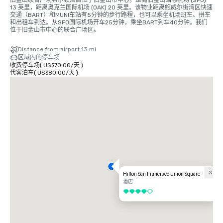
13 英里，距离奥克兰国际机场 (OAK) 20 英里。该物业距离鲍威尔街湾区快速
交通（BART）和MUNI车站有5分钟的步行路程，也可以乘坐机场班车、拼车
和出租车到达。从SFO国际机场开车25分钟，乘坐BART列车40分钟。我们
位于旧金山市中心的联合广场区。
Distance from airport 13 mi
区域内的停车场
收费停车场
(
US$70.00
/
天
)
代客泊车
(
US$80.00
/
天
)
Hilton San Francisco Union Square
酒店
4/5