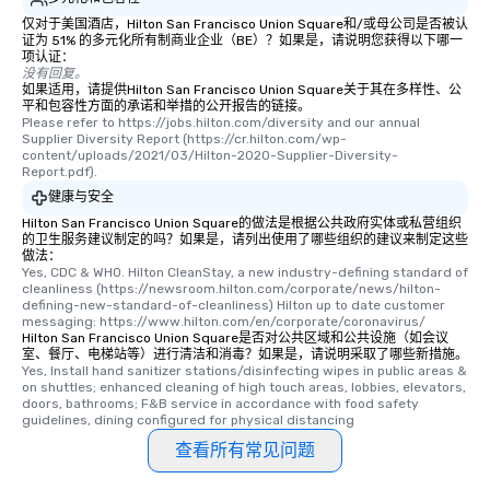
仅对于美国酒店，Hilton San Francisco Union Square和/或母公司是否被认
证为 51% 的多元化所有制商业企业（BE）？如果是，请说明您获得以下哪一
项认证：
没有回复。
如果适用，请提供Hilton San Francisco Union Square关于其在多样性、公
平和包容性方面的承诺和举措的公开报告的链接。
Please refer to https://jobs.hilton.com/diversity and our annual 
Supplier Diversity Report (https://cr.hilton.com/wp-
content/uploads/2021/03/Hilton-2020-Supplier-Diversity-
Report.pdf).
健康与安全
Hilton San Francisco Union Square的做法是根据公共政府实体或私营组织
的卫生服务建议制定的吗？如果是，请列出使用了哪些组织的建议来制定这些
做法：
Yes, CDC & WHO. Hilton CleanStay, a new industry-defining standard of 
cleanliness (https://newsroom.hilton.com/corporate/news/hilton-
defining-new-standard-of-cleanliness) Hilton up to date customer 
messaging: https://www.hilton.com/en/corporate/coronavirus/
Hilton San Francisco Union Square是否对公共区域和公共设施（如会议
室、餐厅、电梯站等）进行清洁和消毒？如果是，请说明采取了哪些新措施。
Yes, Install hand sanitizer stations/disinfecting wipes in public areas & 
on shuttles; enhanced cleaning of high touch areas, lobbies, elevators, 
doors, bathrooms; F&B service in accordance with food safety 
guidelines, dining configured for physical distancing
查看所有常见问题