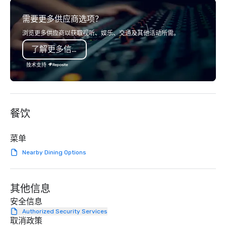
from the gateway City of San
3D navigation, augmen
需要更多供应商选项？
Francisco to the California wine
challenges presented 
country with a focus on superb hiking,
mobile device. We can also
浏览更多供应商以获取视听、娱乐、交通及其他活动所需。
lodging, food and wine. We also have
incorporate our Speed
了解更多信息
a Monterey Bay Trek.
Adventures into your 
plans. Check out
技术支持
www.speedboatadvent
more information on t
event to the water wit
Speedboat Adventure.
餐饮
菜单
Nearby Dining Options
其他信息
安全信息
Authorized Security Services
取消政策