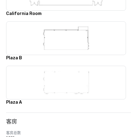
California Room
Plaza B
Plaza A
客房
客房总数