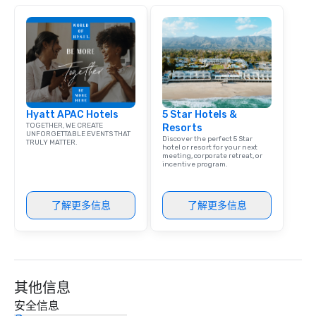
that are sure to add ne
meeting events, from 
team building. All-Inclusive Group
Dining When meeting p
corporate group event
Smacking Foodie Tours,
group is assured a top
Hyatt APAC Hotels
5 Star Hotels &
experience with three 
TOGETHER, WE CREATE
Resorts
signature dishes at ea
UNFORGETTABLE EVENTS THAT
Discover the perfect 5 Star
TRULY MATTER.
Our affordable tours a
hotel or resort for your next
meeting, corporate retreat, or
person with tax and gr
incentive program.
included. The only thi
are drinks. However, 
了解更多信息
了解更多信息
package upgrade is ava
provides guests a sign
at various stops. Build Your Network
Our exclusive experien
ultimate networking op
a typical sit-down dinn
其他信息
to engage the person t
安全信息
right of you. Because 