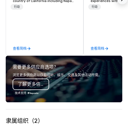
country of California including Napa
experiences with visits
and Sonoma Valleys. These
restaurants throughou
行动
行动
experiences include walking in the
States. Choose either
vineyards, amongst ancient redwood
activity or evening d
trees and oak groves with a curated
groups are escorted i
wine country lunch and visits to iconic
the best tables in the 
wineries for superb wine tasting
most-sought-after res
experiences. In addition to our guided
enjoy a parade of sign
查看简档
查看简档
day hikes we provide luxury self-
and craft cocktails at 
guided inn-to-in walking vacations
with complete VIP serv
from the gateway City of San
experience gives gues
需要更多供应商选项？
Francisco to the California wine
opportunity to sit next 
country with a focus on superb hiking,
colleagues at each ven
浏览更多供应商以获取视听、娱乐、交通及其他活动所需。
lodging, food and wine. We also have
mingle, and easily net
了解更多信息
a Monterey Bay Trek.
is led by a professiona
specializing in escort
技术支持
with utmost care, who
each experience with 
engaging information 
Lip Smacking Foodie T
隶属组织（2）
entertaining activity 
dining experience meld