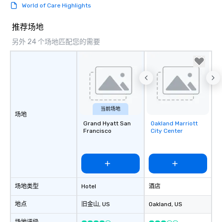
booked to the minute i
World of Care Highlights
Since the menu is alre
have nothing to worry 
推荐场地
remember to submit ah
另外 24 个场地匹配您的需要
date any dietary restr
allergies for anyone in
Feel Like a VIP at Each
Smacking Foodie Tours
group members never 
about waiting in line to
restaurant or being sh
当前场地
场地
than desirable table. O
Grand Hyatt San
Oakland Marriott
Removed from
everyone is treated lik
Francisco
City Center
favorites
immediate seating upon
What’s more, your gro
a special warm welcom
from the restaurant c
be printed featuring yo
场地类型
Hotel
酒店
which can be an added 
those Instagram mome
地点
旧金山
, US
Oakland
, US
For added ease, we ca
transportation pick-up