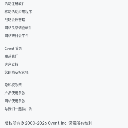
cuisines and dishes. Al
活动注册软件
selected dishes are cu
移动活动应用程序
high standards to ensu
delight any palate. Tours Available
战略会议管理
from Day to Night With
网络民意调查软件
group experience, bookin
网络研讨会平台
key. Whether you desir
business hours or earl
Cvent 首页
after work, we can coo
you to provide options 
联系我们
needs. Go for as Long or as Short as
客户支持
You Like Along with fle
您的隐私权选择
scheduling, Lip Smack
Tours also provides a 
durations. Our shortes
隐私权政策
2.5 hours; our longest 
产品使用条款
hours, with optional 
网站使用条款
incentives.
与我们一起做广告
版权所有© 2000-2026 Cvent, Inc. 保留所有权利