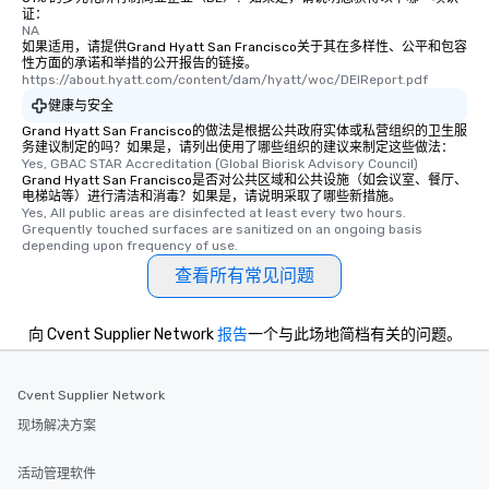
networking opportunit
证：
NA
heading to the next pl
如果适用，请提供Grand Hyatt San Francisco关于其在多样性、公平和包容
itinerary. You Get a Dinner and a Show
性方面的承诺和举措的公开报告的链接。
https://about.hyatt.com/content/dam/hyatt/woc/DEIReport.pdf
Our tours offer an exqu
entertainment. All tour
健康与安全
knowledgeable, profes
Grand Hyatt San Francisco的做法是根据公共政府实体或私营组织的卫生服
务建议制定的吗？如果是，请列出使用了哪些组织的建议来制定这些做法：
who leads the group on
Yes, GBAC STAR Accreditation (Global Biorisk Advisory Council)
offering engaging tidb
Grand Hyatt San Francisco是否对公共区域和公共设施（如会议室、餐厅、
fascinating stories. S
电梯站等）进行清洁和消毒？如果是，请说明采取了哪些新措施。
Yes, All public areas are disinfected at least every two hours. 
interactive experience
Grequently touched surfaces are sanitized on an ongoing basis 
along the way exclusive
depending upon frequency of use.
ensuring there is neve
查看所有常见问题
Different Types of Cuis
experiences offer the a
several renowned rest
向 Cvent Supplier Network
报告
一个与此场地简档有关的问题。
convenient outing, inc
and your guests might
Cvent Supplier Network
discovered otherwise 
at a typical corporate 
现场解决方案
a way to try some of t
in the city and dive in
活动管理软件