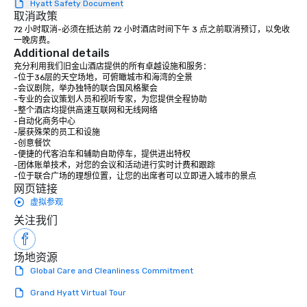
Hyatt Safety Document
place at multiple resta
取消政策
walking in between, th
72 小时取消-必须在抵达前 72 小时酒店时间下午 3 点之前取消预订，以免收
countless opportunitie
一晚房费。
with different people 
Additional details
down at each venue a
充分利用我们旧金山酒店提供的所有卓越设施和服务：

-位于36层的天空场地，可俯瞰城市和海湾的全景

traverse along the way
-会议剧院，举办独特的联合国风格聚会

experiences not only 
-专业的会议策划人员和视听专家，为您提供全程协助

ways to network, but a
-整个酒店均提供高速互联网和无线网络

-自动化商务中心

way to do so. Large Groups Welcome
-屡获殊荣的员工和设施

Lip Smacking Foodie To
-创意餐饮

groups, small or large.
-便捷的代客泊车和辅助自助停车，提供进出特权

-团体账单技术，对您的会议和活动进行实时计费和跟踪

experiences can acc
-位于联合广场的理想位置，让您的出席者可以立即进入城市的景点
groups from as few as
网页链接
as 500 guests, making
虚拟参观
choice for any corpora
关注我们
Stress-Free Booking 
a tour is stress-free a
enjoy the company of 
场地资源
more easily. You’ll tak
Global Care and Cleanliness Commitment
knowing that everythin
Grand Hyatt Virtual Tour
of from the moment the