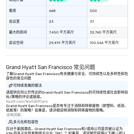
场地评级
as well as an event ph
客房
668
500
for groups that desire 
experience, we can als
会议室
23
37
an evening helicopter 
glittering lights of The S
最大的房间
7,450 平方英尺
32,760 平方英尺
Memorable Experience f
会议空间
29,419 平方英尺
100,566 平方英尺
Smacking Foodie Tours
to gather and dine tha
experienced, and all ar
remember. Our one-of-
Grand Hyatt San Francisco 常见问题
are special, from the fi
了解Grand Hyatt San Francisco有关健康与安全、可持续性以及多样性和包
last. It’s an experienc
容性的常见问题
will reminisce about lo
可持续发展的做法
leave. Location, Location, Location
请提供任何公开传达的Grand Hyatt San Francisco的可持续性或社会影响目
One of the best reason
标/策略的评论或链接。
convenient and efficie
Hyatt.com/WorldOfCare
experience is designed
Grand Hyatt San Francisco是否有专注于消除和转移废物（即塑料、纸张、
纸板等）的策略？如果是，请详细说明消除和转移废物的策略。
restaurants are within
没有回复。
walking distance of ea
多元化和包容性
short stroll allows you
仅对于美国酒店，Grand Hyatt San Francisco和/或母公司是否被认证为
members a chance to 
51% 的多元化所有制商业企业（BE）？如果是，请说明您获得以下哪一项认