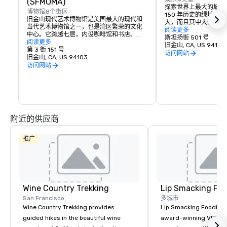
(SFMOMA)
探索世界上最大的城市
博物馆
8个街区
150 年历史的绿地比
旧金山现代艺术博物馆是美国最大的现代和
大，而且其中大部分都
当代艺术博物馆之一，也是湾区繁荣的文化
索其所有隐藏宝藏的安
阅读更多
中心。它跨越七层，内设咖啡馆和书店。
学院、科雷特儿童区、
斯坦扬街 501 号
SFMOMA 的永久藏品包括当代艺术家考尔
阅读更多
活水牛等等！
旧金山, CA, US 94117
德、马蒂斯和毕加索。全年都会举办特别展
第 3 街 151 号
访问网站
览和活动。
旧金山, CA, US 94103
访问网站
附近的供应商
推广
Wine Country Trekking
Lip Smacking Foo
San Francisco
多城市
Wine Country Trekking provides
Lip Smacking Foodie T
guided hikes in the beautiful wine
award-winning VIP gro