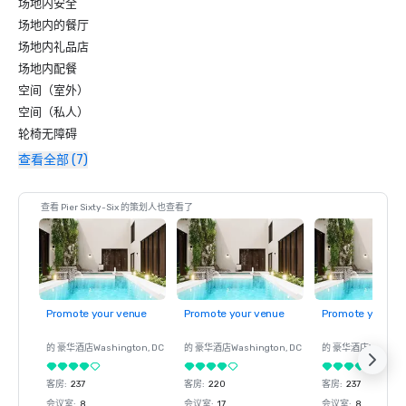
场地内安全
场地内的餐厅
场地内礼品店
场地内配餐
空间（室外）
空间（私人）
轮椅无障碍
查看全部 (7)
查看 Pier Sixty-Six 的策划人也查看了
Promote your venue
Promote your venue
Promote your ve
的 豪华酒店
Washington
, DC
的 豪华酒店
Washington
, DC
的 豪华酒店
Washin
客房
:
237
客房
:
220
客房
:
237
会议室
:
8
会议室
:
17
会议室
:
8