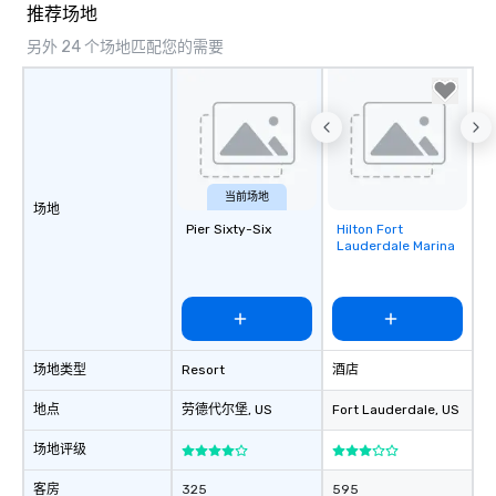
推荐场地
另外 24 个场地匹配您的需要
当前场地
场地
Pier Sixty-Six
Hilton Fort
Removed from
Lauderdale Marina
favorites
场地类型
Resort
酒店
地点
劳德代尔堡
, US
Fort Lauderdale
, US
场地评级
客房
325
595