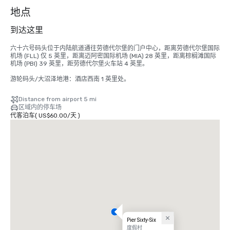
个
地点
到达这里
六十六号码头位于内陆航道通往劳德代尔堡的门户中心，距离劳德代尔堡国际
机场 (FLL) 仅 5 英里，距离迈阿密国际机场 (MIA) 28 英里，距离棕榈滩国际
机场 (PBI) 39 英里，距劳德代尔堡火车站 4 英里。

游轮码头/大沼泽地港：酒店西南 1 英里处。
Distance from airport 5 mi
区域内的停车场
代客泊车
(
US$60.00
/
天
)
Pier Sixty-Six
度假村