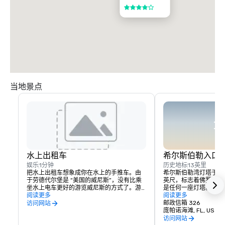
4/5
当地景点
水上出租车
希尔斯伯勒入口
娱乐
1分钟
历史地标
13英里
把水上出租车想象成你在水上的手推车。由
希尔斯伯勒湾灯塔于 190
于劳德代尔堡是 “美国的威尼斯”，没有比乘
英尺，标志着佛罗里达
坐水上电车更好的游览威尼斯的方式了。游
是任何一座灯塔。它包含
览劳德代尔堡和好莱坞海滩，欣赏最佳景
阅读更多
蜡烛能量的灯，是美国
阅读更多
点，参观餐厅并前往海滩。水上出租车不仅
还有更多的历史。这座
邮政信箱 326
访问网站
仅是乘船。
要归功于最著名的 “赤
庞帕诺海滩, FL, US 33
第一条往返棕榈滩和迈
访问网站