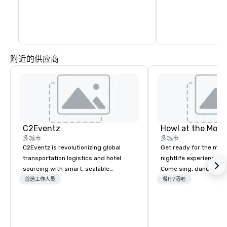
运人。
附近的供应商
C2Eventz
Howl at the Moon
多城市
多城市
C2Eventz is revolutionizing global
Get ready for the mos
transportation logistics and hotel
nightlife experience in
sourcing with smart, scalable
Come sing, dance and 
technology. Since 2003, we’ve helped
most versatile and ta
首选工作人员
餐厅/酒吧
planners, EAs, tour operators, and
musicians perform you
DMCs streamline operations through
songs from 80’s rock,
real-time tools like our Global Live
today’s dance hits on 
Manifest Link. From passenger
and more in a high-en