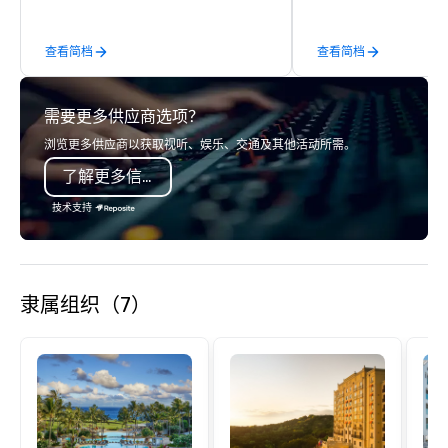
tracking to billing, we deliver
Whether you are celebr
seamless logistics—worldwide.
occasion (birthday par
查看简档
查看简档
party, bachelor party,
corporate event) or wa
out, Howl at the Moon i
需要更多供应商选项？
spot for you. Check ou
Howl at the Moon locat
浏览更多供应商以获取视听、娱乐、交通及其他活动所需。
upcoming events and s
了解更多信息
技术支持
隶属组织（7）