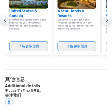
United States &
4 Star Hotels &
Cve
Canada
Resorts
Ma
Find the top luxury hotels and
Discover the perfect 4 Star
Brows
resorts for your meetings,
hotel or resort for your next
hotel
incentives, and executive
meeting, corporate retreat, or
villa
retreats.
incentive program.
ever
ease
了解更多信息
了解更多信息
其他信息
Additional details
于 2025 年 1 月 10 日开业。
关注我们