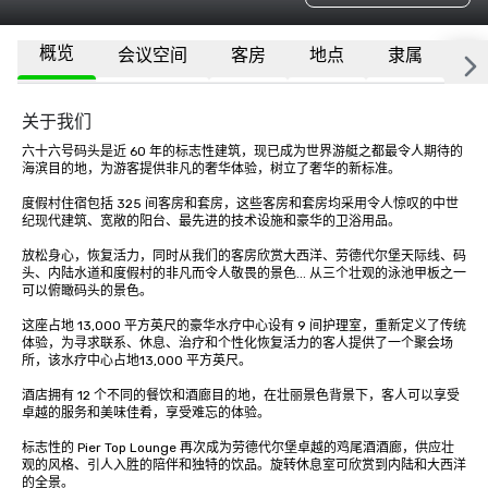
概览
会议空间
客房
地点
隶属
更
关于我们
六十六号码头是近 60 年的标志性建筑，现已成为世界游艇之都最令人期待的
海滨目的地，为游客提供非凡的奢华体验，树立了奢华的新标准。

度假村住宿包括 325 间客房和套房，这些客房和套房均采用令人惊叹的中世
纪现代建筑、宽敞的阳台、最先进的技术设施和豪华的卫浴用品。

放松身心，恢复活力，同时从我们的客房欣赏大西洋、劳德代尔堡天际线、码
头、内陆水道和度假村的非凡而令人敬畏的景色... 从三个壮观的泳池甲板之一
可以俯瞰码头的景色。

这座占地 13,000 平方英尺的豪华水疗中心设有 9 间护理室，重新定义了传统
体验，为寻求联系、休息、治疗和个性化恢复活力的客人提供了一个聚会场
所，该水疗中心占地13,000 平方英尺。

酒店拥有 12 个不同的餐饮和酒廊目的地，在壮丽景色背景下，客人可以享受
卓越的服务和美味佳肴，享受难忘的体验。

标志性的 Pier Top Lounge 再次成为劳德代尔堡卓越的鸡尾酒酒廊，供应壮
观的风格、引人入胜的陪伴和独特的饮品。旋转休息室可欣赏到内陆和大西洋
的全景。
