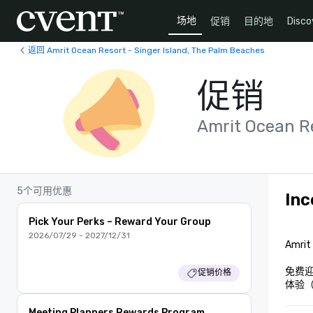
场地
促销
目的地
Disco
返回 Amrit Ocean Resort - Singer Island, The Palm Beaches
促销
Amrit Ocean Re
5个可用优惠
Inc
Pick Your Perks – Reward Your Group
2026/07/29 - 2027/12/31
Amr
免费迎
促销价格
体验
Meeting Planners Rewards Program