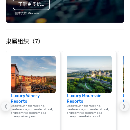
了解更多信息
Diego, Orange County,
York, Chicago and Miam
技术支持
offices enable us to eff
both U.S. and internati
across multiple time zones. Let
something extraordin
隶属组织（7）
contact us today!
Luxury Winery
Luxury Mountain
Uni
Resorts
Resorts
Ca
Book your next meeting,
Book your next meeting,
Find 
conference, corporate retreat,
conference, corporate retreat,
resor
or incentive program at a
or incentive program at a
ince
luxury winery resort.
luxury mountain resort.
retre