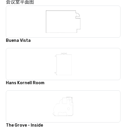
会议室平面图
Buena Vista
Hans Kornell Room
The Grove - Inside