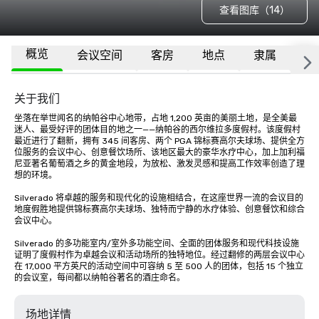
查看图库（14）
概览
会议空间
客房
地点
隶属
更
关于我们
坐落在举世闻名的纳帕谷中心地带，占地 1,200 英亩的美丽土地，是全美最
迷人、最受好评的团体目的地之一——纳帕谷的西尔维拉多度假村。该度假村
最近进行了翻新，拥有 345 间客房、两个 PGA 锦标赛高尔夫球场、提供全方
位服务的会议中心、创意餐饮场所、该地区最大的豪华水疗中心，加上加利福
尼亚著名葡萄酒之乡的黄金地段，为放松、激发灵感和提高工作效率创造了理
想的环境。

Silverado 将卓越的服务和现代化的设施相结合，在这座世界一流的会议目的
地度假胜地提供锦标赛高尔夫球场、独特而宁静的水疗体验、创意餐饮和综合
会议中心。 

Silverado 的多功能室内/室外多功能空间、全面的团体服务和现代科技设施
证明了度假村作为卓越会议和活动场所的独特地位。经过翻修的两层会议中心
在 17,000 平方英尺的活动空间中可容纳 5 至 500 人的团体，包括 15 个独立
的会议室，每间都以纳帕谷著名的酒庄命名。
场地详情