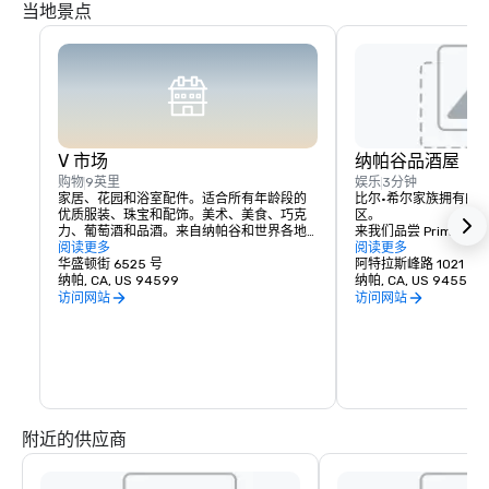
当地景点
V 市场
纳帕谷品酒屋
购物
9英里
娱乐
3分钟
家居、花园和浴室配件。适合所有年龄段的
比尔·希尔家族拥有的
优质服装、珠宝和配饰。美术、美食、巧克
区。

力、葡萄酒和品酒。来自纳帕谷和世界各地
来我们品尝 Prime Solum
的浪漫礼物和收藏品，与各种令人愉悦的葡
阅读更多
和 Tetra 葡萄酒。
阅读更多
萄酒之乡餐饮相得益彰。
华盛顿街 6525 号
阿特拉斯峰路 1021 号
纳帕, CA, US 94599
纳帕, CA, US 94559
访问网站
访问网站
附近的供应商