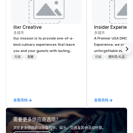
ilixr Creative
Insider Experienc
多城市
多城市
Our mission is to provide one-of-a-
A Premier USA DMC Partner At 
kind culinary experiences that leave
Experience, we create
you and your guests with lasting
unforgettable events w
memories and satiated palates. Every
access to premium ve
行动
配餐
行动
便利项/礼品
detail is meticulously thought out, and
class entertainment, a
our commitment to hospitality, with
experiences. With over
over 40 years of experience working
expertise, we handle e
in some of the world's most
behind the scenes, en
acclaimed restaurants, brings a level
flawless, five-star exp
of excellence rarely found in the
Planners value our qu
查看简档
查看简档
catering industry.
times, all-inclusive b
turnarounds, strong i
relationships, and ope
需要更多供应商选项？
precision. We operate 
in key destinations su
浏览更多供应商以获取视听、娱乐、交通及其他活动所需。
Los Angeles, San Fran