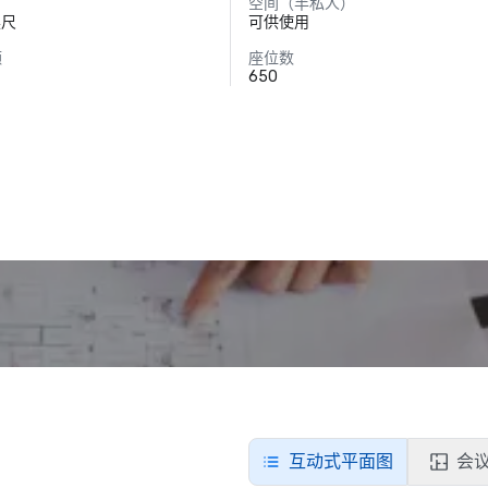
空间（半私人）
英尺
可供使用
额
座位数
650
互动式平面图
会