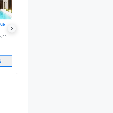
nue
Promote your venue
n
, DC
的 豪华酒店
Washington
, DC
客房
:
237
会议室
:
8
地
选择场地