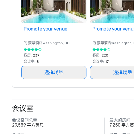
Promote your venue
Promote your venu
的 豪华酒店
Washington
, DC
的 豪华酒店
Washington
,
客房
:
237
客房
:
220
会议室
:
8
会议室
:
17
选择场地
选择场地
会议室
会议空间总量
最大的房间
29,589 平方英尺
7,250 平方