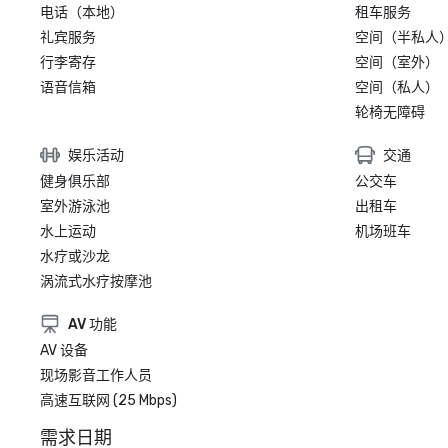
电话（本地）
租车服务
礼宾服务
空间（半私人
行李寄存
空间（室外）
语音信箱
空间（私人）
轮椅无障碍
娱乐活动
交通
健身俱乐部
公交车
室外游泳池
出租车
水上运动
机场班车
水疗或沙龙
涡流式水疗按摩池
AV 功能
AV 设备
现场影音工作人员
高速互联网 (25 Mbps)
需求日期