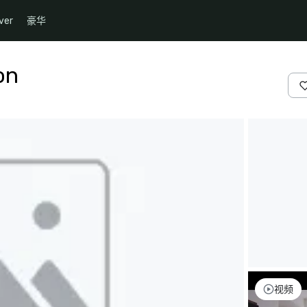
ver
豪华
on
视频