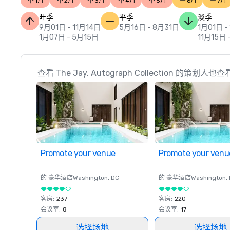
1月
2月
3月
4月
5月
6月
7月
旺季
平季
淡季
9月01日 - 11月14日
5月16日 - 8月31日
1月01日 -
1月07日 - 5月15日
11月15日 
查看 The Jay, Autograph Collection 的策划人也
Promote your venue
Promote your venu
的 豪华酒店
Washington
, DC
的 豪华酒店
Washington
,
客房
:
237
客房
:
220
会议室
:
8
会议室
:
17
选择场地
选择场地