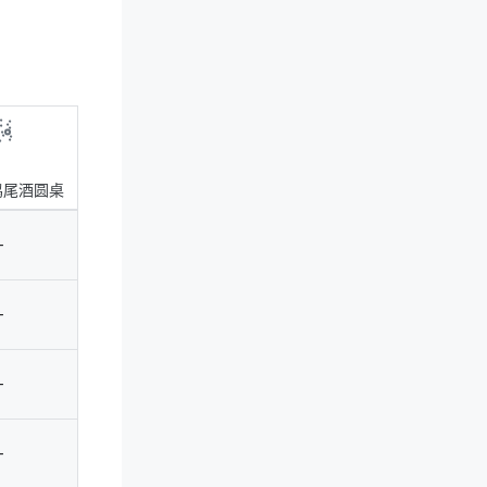
鸡尾酒圆桌
剧院
教室
会
-
-
-
-
-
100
72
4
-
50
36
2
-
50
36
2