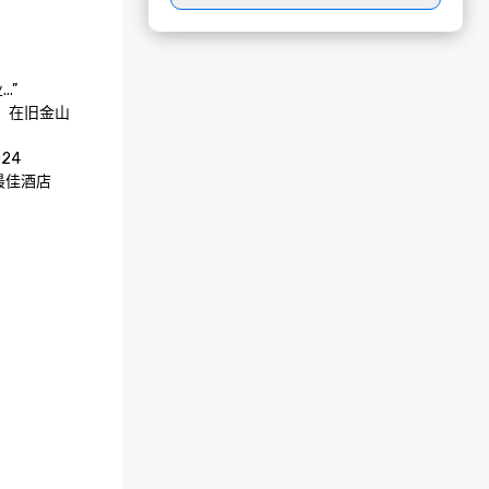
”

，在旧金山
24
