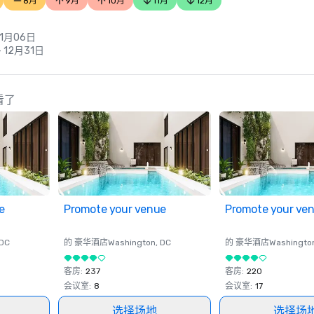
8月
9月
10月
11月
12月
 1月06日
- 12月31日
查看了
e
Promote your venue
Promote your ve
 DC
的 豪华酒店
Washington
, DC
的 豪华酒店
Washingto
客房
:
237
客房
:
220
会议室
:
8
会议室
:
17
选择场地
选择场