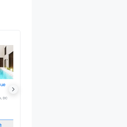
nue
Promote your venue
n
, DC
的 豪华酒店
Washington
, DC
客房
:
237
会议室
:
8
地
选择场地