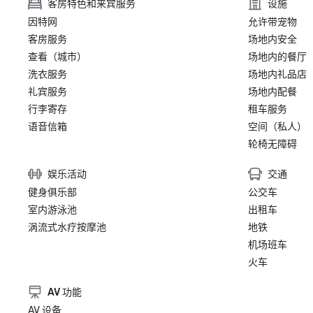
客房特色和来宾服务
设施
因特网
允许带宠物
客房服务
场地内安全
查看（城市）
场地内的餐厅
洗衣服务
场地内礼品店
礼宾服务
场地内配餐
行李寄存
租车服务
语音信箱
空间（私人）
轮椅无障碍
娱乐活动
交通
健身俱乐部
公交车
室内游泳池
出租车
涡流式水疗按摩池
地铁
机场班车
火车
AV 功能
AV 设备