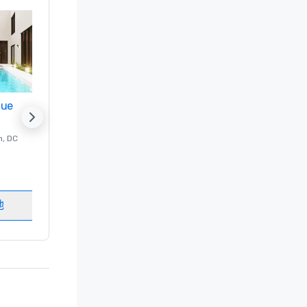
nue
Promote your venue
n
, DC
的 豪华酒店
Washington
, DC
客房
:
237
会议室
:
8
地
选择场地