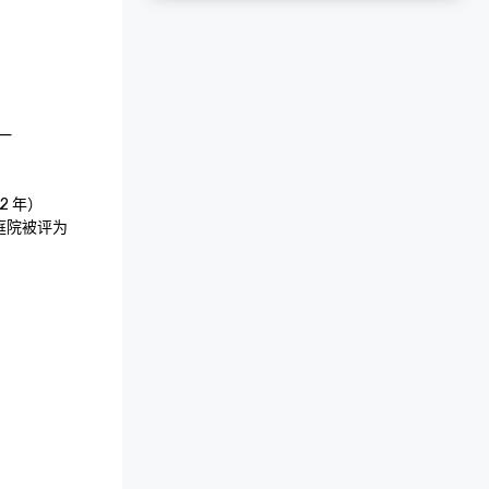


2 年）

庭院被评为
一次的加州27个
旧金山最值得做
焦旧金山的艺
祝 150 