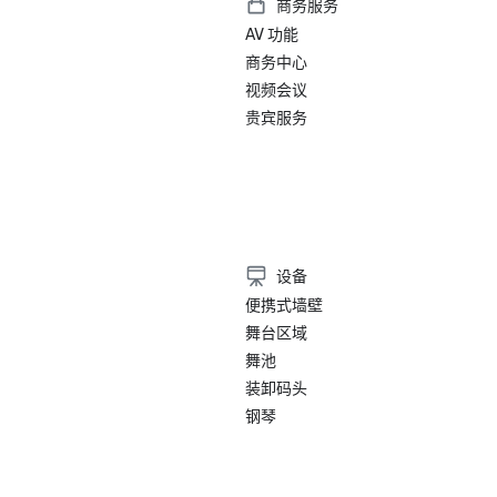
商务服务
• 旅行 + 休闲-旧金山最佳酒店-
AV 功能
店

•《福布斯旅行指南》——拥有难忘
商务中心
的 15 家酒店之一

视频会议
• SF Gate — 湾区最佳 — 5 家最佳酒
贵宾服务
• OpenTable — 旧金山最漂亮的 1
• 旅行者选择奖-最佳中的最佳

• 我去的目的地 — 美国 6 个最佳 LG
目的地之一（排行榜）

• Insidehook — 旧金山最佳酒店酒吧
• SF Travel — 旧金山最受好评的豪
• Timeout — 旧金山最好的豪华酒
设备
便携式墙壁
2023

舞台区域
•《康德纳斯特旅行家》顶级酒店

舞池
•《旅行与休闲》杂志-旧金山最佳酒
装卸码头
钢琴