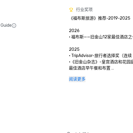
行业奖项
《福布斯旅游》推荐-2019-2025

 Guide
2026

• 福布斯——旧金山12家最佳酒店之一
2025

• TripAdvisor-旅行者选择奖（连续 
•《旧金山杂志》-皇宫酒店和花园
最佳酒店早午餐和布置 

• Hospitality Net-一生中至少
阅读更多
最佳去处

• Thrillist-艺术和文化爱好者在
的事

• 当地度假-皇宫酒店的礼宾部聚
术与文化

• 旧金山高级生活——旧金山皇宫酒店庆
周年

2024
