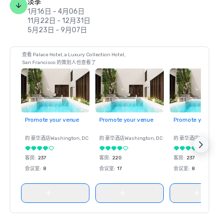
淡季
1月16日 - 4月06日
11月22日 - 12月31日
5月23日 - 9月07日
查看 Palace Hotel, a Luxury Collection Hotel,
San Francisco 的策划人也查看了
Promote your venue
Promote your venue
Promote your ve
的 豪华酒店
Washington
, DC
的 豪华酒店
Washington
, DC
的 豪华酒店
Washin
客房
:
237
客房
:
220
客房
:
237
会议室
:
8
会议室
:
17
会议室
:
8