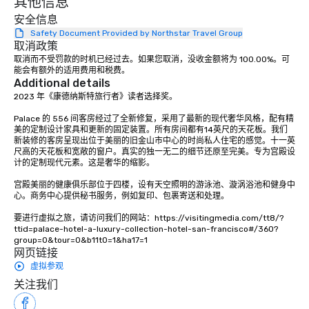
其他信息
安全信息
Safety Document Provided by Northstar Travel Group
取消政策
取消而不受罚款的时机已经过去。如果您取消，没收金额将为 100.00%。可
能会有额外的适用费用和税费。
Additional details
2023 年《康德纳斯特旅行者》读者选择奖。 

Palace 的 556 间客房经过了全新修复，采用了最新的现代奢华风格，配有精
美的定制设计家具和更新的固定装置。所有房间都有14英尺的天花板。我们
新装修的客房呈现出位于美丽的旧金山市中心的时尚私人住宅的感觉。十一英
尺高的天花板和宽敞的窗户。真实的独一无二的细节还原至完美。专为宫殿设
计的定制现代元素。这是奢华的缩影。 

宫殿美丽的健康俱乐部位于四楼，设有天空照明的游泳池、漩涡浴池和健身中
心。商务中心提供秘书服务，例如复印、包裹寄送和处理。

要进行虚拟之旅，请访问我们的网站：https://visitingmedia.com/tt8/?
ttid=palace-hotel-a-luxury-collection-hotel-san-francisco#/360?
group=0&tour=0&b11t0=1&ha17=1
网页链接
虚拟参观
关注我们