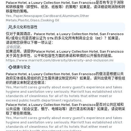
Palace Hotel, a Luxury Collection Hotel, San Francisco是否有专注于消除
和转移废物（即塑料、纸张、纸板等）的策略？如果是，请详细说明消除和转
移废物的策略。
Yes, Paper,Newspaper,Cardboard,Aluminum,Other 
Metals,Plastic,Glass,Cooking Oil
多元化和包容性
仅对于美国酒店，Palace Hotel, a Luxury Collection Hotel, San Francisco
和/或母公司是否被认证为 51% 的多元化所有制商业企业（BE）？如果是，
请说明您获得以下哪一项认证：
没有回复。
如果适用，请提供Palace Hotel, a Luxury Collection Hotel, San Francisco
关于其在多样性、公平和包容性方面的承诺和举措的公开报告的链接。
https://www.marriott.com/diversity/diversity-and-inclusion.mi
健康与安全
Palace Hotel, a Luxury Collection Hotel, San Francisco的做法是根据公共
政府实体或私营组织的卫生服务建议制定的吗？如果是，请列出使用了哪些组
织的建议来制定这些做法：
Yes, Marriott cares greatly about every guest's experience and takes 
hygiene and sanitation very seriously. Marriott has established strict 
standards of cleanliness for all of its hotels that either meet or 
exceed public health department regulations. 
Palace Hotel, a Luxury Collection Hotel, San Francisco是否对公共区域和
公共设施（如会议室、餐厅、电梯站等）进行清洁和消毒？如果是，请说明采
取了哪些新措施。
Yes, Marriott cares greatly about every guest's experience and takes 
hygiene and sanitation very seriously. Marriott has established strict 
standards of cleanliness for all of its hotels that either meet or 