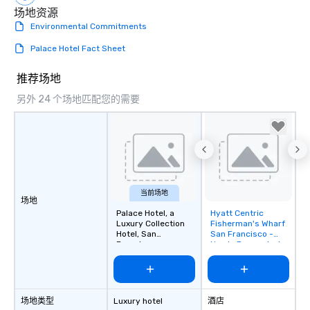
场地资源
Environmental Commitments
Palace Hotel Fact Sheet
推荐场地
另外 24 个场地匹配您的需要
当前场地
场地
Palace Hotel, a
Hyatt Centric
Removed from
Luxury Collection
Fisherman's Wharf
favorites
Hotel, San
San Francisco -
Francisco
Newly Renovated
场地类型
Luxury hotel
酒店