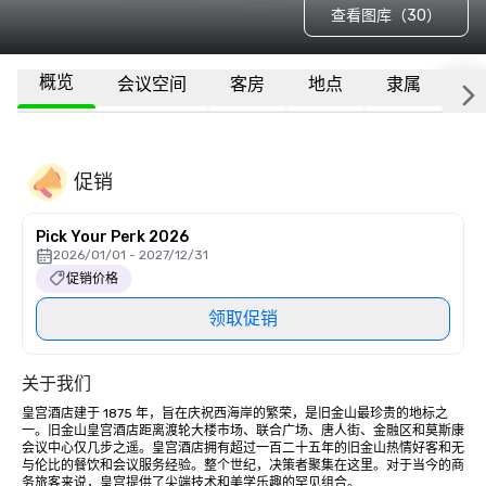
查看图库（30）
概览
会议空间
客房
地点
隶属
更
促销
Pick Your Perk 2026
2026/01/01 - 2027/12/31
促销价格
领取促销
关于我们
皇宫酒店建于 1875 年，旨在庆祝西海岸的繁荣，是旧金山最珍贵的地标之
一。旧金山皇宫酒店距离渡轮大楼市场、联合广场、唐人街、金融区和莫斯康
会议中心仅几步之遥。皇宫酒店拥有超过一百二十五年的旧金山热情好客和无
与伦比的餐饮和会议服务经验。整个世纪，决策者聚集在这里。对于当今的商
务旅客来说，皇宫提供了尖端技术和美学乐趣的罕见组合。
