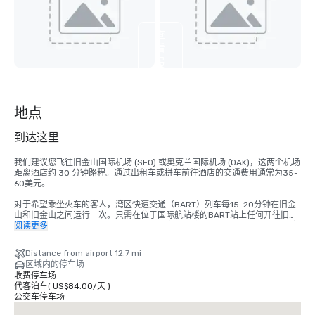
查
看
另
外
4
个
地点
到达这里
我们建议您飞往旧金山国际机场 (SFO) 或奥克兰国际机场 (OAK)，这两个机场
距离酒店约 30 分钟路程。通过出租车或拼车前往酒店的交通费用通常为35-
60美元。

对于希望乘坐火车的客人，湾区快速交通（BART）列车每15-20分钟在旧金
山和旧金山之间运行一次。只需在位于国际航站楼的BART站上任何开往旧金
山的列车即可。在蒙哥马利街站下车。皇宫酒店位于市场和新蒙哥马利街的拐
阅读更多
角处，就在火车站对面。总成本为8.65美元。行程时间约为 45 分钟。
Distance from airport 12.7 mi
区域内的停车场
收费停车场
代客泊车
(
US$84.00
/
天
)
公交车停车场