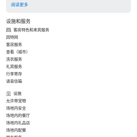
• Hospitality Net-一生中至少一次的加州27个最佳去处

阅读更多
• Thrillist-艺术和文化爱好者在旧金山最值得做的事

• 当地度假-皇宫酒店的礼宾部聚焦旧金山的艺术与文化

设施和服务
• 旧金山高级生活——旧金山皇宫酒店庆祝 150 周年

客房特色和来宾服务
2024

因特网
• 旅行 + 休闲-旧金山最佳酒店-设施最好的酒店

客房服务
•《福布斯旅行指南》——拥有难忘鱼子酱体验的 15 家酒店之
查看（城市）
一

洗衣服务
• SF Gate — 湾区最佳 — 5 家最佳酒店 

• OpenTable — 旧金山最漂亮的 12 家餐厅之一

礼宾服务
• 旅行者选择奖-最佳中的最佳

行李寄存
• 我去的目的地 — 美国 6 个最佳 LGBTQ+ 婚礼目的地之一
语音信箱
（排行榜）

• Insidehook — 旧金山最佳酒店酒吧

设施
• SF Travel — 旧金山最受好评的豪华酒店

允许带宠物
• Timeout — 旧金山最好的豪华酒店之一

场地内安全
场地内的餐厅
2023

场地内礼品店
•《康德纳斯特旅行家》顶级酒店

场地内配餐
•《旅行与休闲》杂志-旧金山最佳酒店
