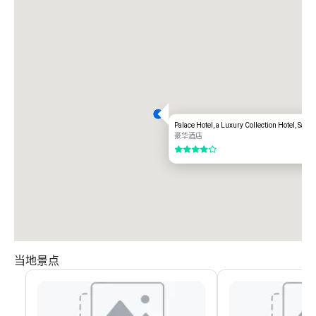
Palace Hotel, a Luxury Collection Hotel, San 
豪华酒店
4/5
当地景点