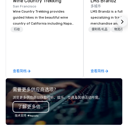
Wine Country Trekking
LMS Brandz
San Francisco
多城市
Wine Country Trekking provides
LMS Brandz is a full-s
guided hikes in the beautiful wine
specializing in trade 
country of California including Napa
merchandise and muc
and Sonoma Valleys. These
booth giveaways and 
行动
便利项/礼品
物流/装饰
experiences include walking in the
to executive gifting, d
vineyards, amongst ancient redwood
banners, signage, fulfi
trees and oak groves with a curated
logistics, shipping, al
wine country lunch and visits to iconic
commerce solutions we 
wineries for superb wine tasting
While there are many 
experiences. In addition to our guided
companies to choose f
查看简档
查看简档
day hikes we provide luxury self-
years of industry exp
guided inn-to-in walking vacations
commitment to except
from the gateway City of San
service set us apart. W
需要更多供应商选项？
Francisco to the California wine
smart, reliable soluti
country with a focus on superb hiking,
make the end-user ex
浏览更多供应商以获取视听、娱乐、交通及其他活动所需。
lodging, food and wine. We also have
seamless from start to fini
了解更多信息
a Monterey Bay Trek.
also a certified WOSB.
技术支持