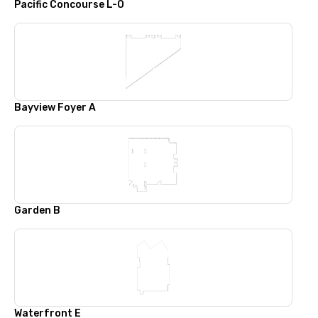
Pacific Concourse L-O
Bayview Foyer A
Garden B
Waterfront E