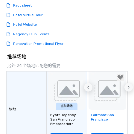
Fact sheet
Hotel Virtual Tour
Hotel Website
Regency Club Events
Renovation Promotional Flyer
推荐场地
另外 24 个场地匹配您的需要
当前场地
场地
Hyatt Regency
Fairmont San
Removed from
San Francisco
Francisco
favorites
Embarcadero