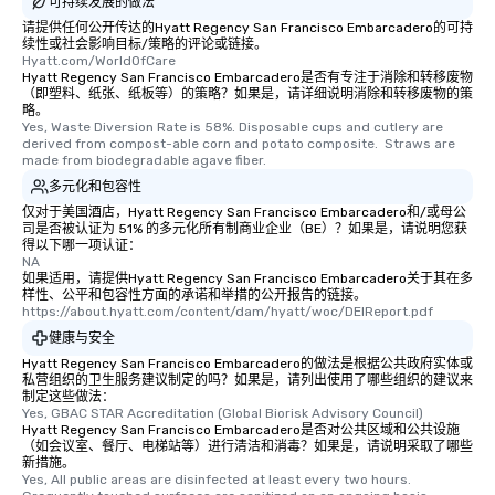
可持续发展的做法
请提供任何公开传达的Hyatt Regency San Francisco Embarcadero的可持
续性或社会影响目标/策略的评论或链接。
Hyatt.com/WorldOfCare
Hyatt Regency San Francisco Embarcadero是否有专注于消除和转移废物
（即塑料、纸张、纸板等）的策略？如果是，请详细说明消除和转移废物的策
略。
Yes, Waste Diversion Rate is 58%. Disposable cups and cutlery are 
derived from compost-able corn and potato composite.  Straws are 
made from biodegradable agave fiber.
多元化和包容性
仅对于美国酒店，Hyatt Regency San Francisco Embarcadero和/或母公
司是否被认证为 51% 的多元化所有制商业企业（BE）？如果是，请说明您获
得以下哪一项认证：
NA
如果适用，请提供Hyatt Regency San Francisco Embarcadero关于其在多
样性、公平和包容性方面的承诺和举措的公开报告的链接。
https://about.hyatt.com/content/dam/hyatt/woc/DEIReport.pdf
健康与安全
Hyatt Regency San Francisco Embarcadero的做法是根据公共政府实体或
私营组织的卫生服务建议制定的吗？如果是，请列出使用了哪些组织的建议来
制定这些做法：
Yes, GBAC STAR Accreditation (Global Biorisk Advisory Council)
Hyatt Regency San Francisco Embarcadero是否对公共区域和公共设施
（如会议室、餐厅、电梯站等）进行清洁和消毒？如果是，请说明采取了哪些
新措施。
Yes, All public areas are disinfected at least every two hours. 