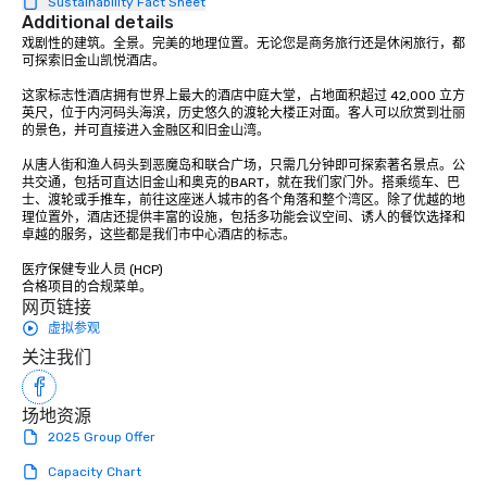
Sustainability Fact Sheet
Additional details
戏剧性的建筑。全景。完美的地理位置。无论您是商务旅行还是休闲旅行，都
可探索旧金山凯悦酒店。 

这家标志性酒店拥有世界上最大的酒店中庭大堂，占地面积超过 42,000 立方
英尺，位于内河码头海滨，历史悠久的渡轮大楼正对面。客人可以欣赏到壮丽
的景色，并可直接进入金融区和旧金山湾。 

从唐人街和渔人码头到恶魔岛和联合广场，只需几分钟即可探索著名景点。公
共交通，包括可直达旧金山和奥克的BART，就在我们家门外。搭乘缆车、巴
士、渡轮或手推车，前往这座迷人城市的各个角落和整个湾区。除了优越的地
理位置外，酒店还提供丰富的设施，包括多功能会议空间、诱人的餐饮选择和
卓越的服务，这些都是我们市中心酒店的标志。 

医疗保健专业人员 (HCP) 

合格项目的合规菜单。
网页链接
虚拟参观
关注我们
场地资源
2025 Group Offer
Capacity Chart