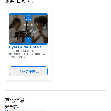
隶属组织（1）
needed. As a Travelife
we are committed to su
ethical business pract
responsible tourism. With experience
across destinations lik
Miami, Los Angeles, Sa
Las Vegas, Chicago, Na
New Orleans, we combin
local expertise, and t
Hyatt APAC Hotels
ground support to brin
TOGETHER, WE CREATE
life.
UNFORGETTABLE EVENTS THAT
TRULY MATTER.
了解更多信息
其他信息
安全信息