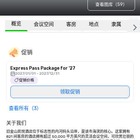
查看图库（59）
概览
会议空间
客房
地点
隶属
更
促销
Express Pass Package for '27
2027/01/01 - 2027/12/31
促销价格
领取促销
查看所有（3）
关于我们
旧金山凯悦酒店位于标志性的内河码头沿岸，是该市海滨的核心。这家拥有 
821 间客房的酒店拥有超过 50,000 平方英尺的灵活会议空间，可欣赏壮丽的