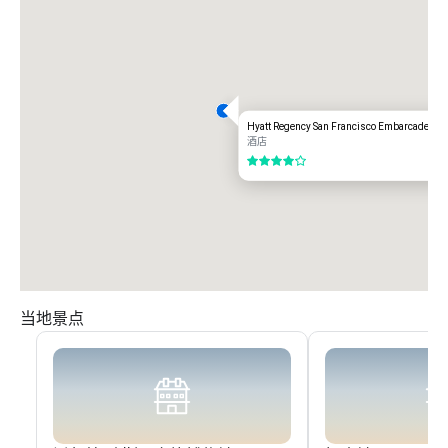
Hyatt Regency San Francisco Embarcadero
酒店
4/5
当地景点