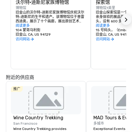
沃尔特·迪斯尼家族博物馆
探索馆
博物馆
博物馆
1英里
旧金山的沃尔特·迪斯尼家族博物馆庆祝沃尔
旧金山探索馆是一个互
特·迪斯尼的生平和遗产。该博物馆位于普雷
亲身体验的展品激发好奇
西迪奥，展示了十个画廊，展出原创艺术
头，设有 600 多件
品、早期动画素描和互动展品。亮点包括迪
阅读更多
索科学、艺术和人类感
阅读更多
士尼乐园模型的复制品和标志性的多飞机相
104 蒙哥马利街
到尝试声音和光线，博
15 号码头，（Embarcad
机。这里有轮流展览和动手工作坊，是迪士
旧金山, CA, US 94129
的人进行有趣的学习和
旧金山, CA, US 94111
尼粉丝必去的地方，让人们更深入地了解迪
创造力交汇的地方，是
访问网站
访问网站
士尼魔法背后的创造力。
地。
附近的供应商
推广
Wine Country Trekking
MAD Tours & Eve
San Francisco
多城市
Wine Country Trekking provides
Exceptional Events & 