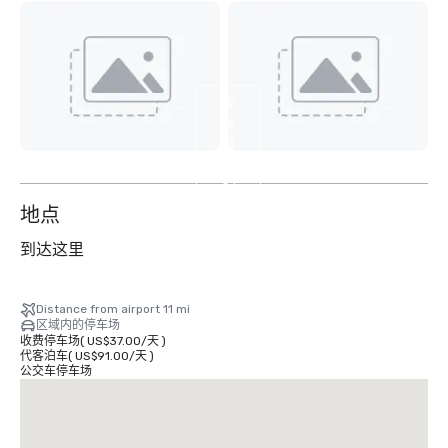
查
看
另
外
31
个
地点
到达这里
Distance from airport 11 mi
区域内的停车场
收费停车场
(
US$37.00
/
天
)
代客泊车
(
US$91.00
/
天
)
公交车停车场