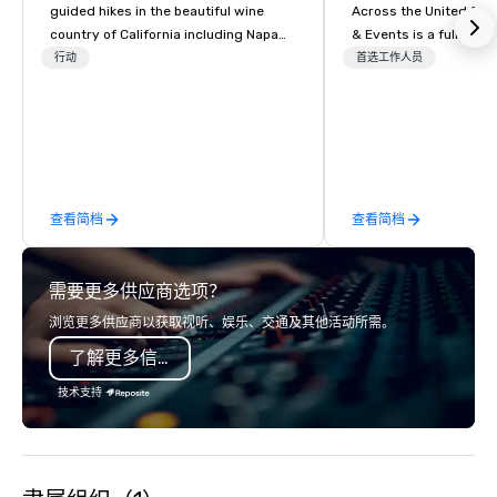
guided hikes in the beautiful wine
Across the United States! MAD 
country of California including Napa
& Events is a full-serv
and Sonoma Valleys. These
Management Company s
行动
首选工作人员
experiences include walking in the
corporate events, incen
vineyards, amongst ancient redwood
executive retreats, co
trees and oak groves with a curated
product launches, tea
wine country lunch and visits to iconic
programs, and luxury 
wineries for superb wine tasting
across the U.S. We provide end-to-
experiences. In addition to our guided
end support, includin
查看简档
查看简档
day hikes we provide luxury self-
sourcing, accommodat
guided inn-to-in walking vacations
transportation, VIP ser
from the gateway City of San
programs, entertainm
需要更多供应商选项？
Francisco to the California wine
events, exclusive expe
country with a focus on superb hiking,
on-site coordination. 
浏览更多供应商以获取视听、娱乐、交通及其他活动所需。
lodging, food and wine. We also have
executive gatherings t
了解更多信息
a Monterey Bay Trek.
events, we create sea
memorable experiences
技术支持
each client’s goals. Our multilingual
team supports clients 
Spanish, and English, 
language support avai