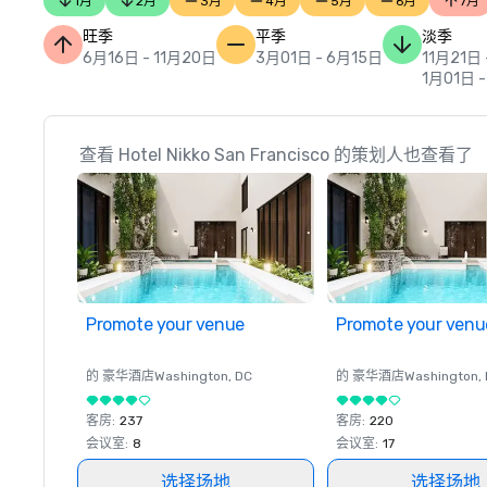
1月
2月
3月
4月
5月
6月
7月
旺季
平季
淡季
6月16日 - 11月20日
3月01日 - 6月15日
11月21日 
1月01日 
查看 Hotel Nikko San Francisco 的策划人也查看了
Promote your venue
Promote your venu
的 豪华酒店
Washington
, DC
的 豪华酒店
Washington
,
客房
:
237
客房
:
220
会议室
:
8
会议室
:
17
选择场地
选择场地