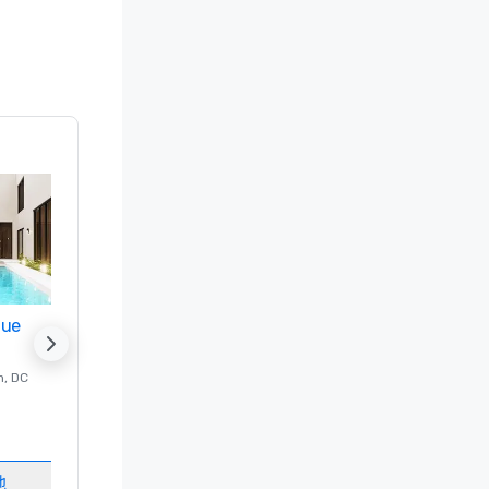
nue
Promote your venue
n
, DC
的 豪华酒店
Washington
, DC
客房
:
237
会议室
:
8
地
选择场地