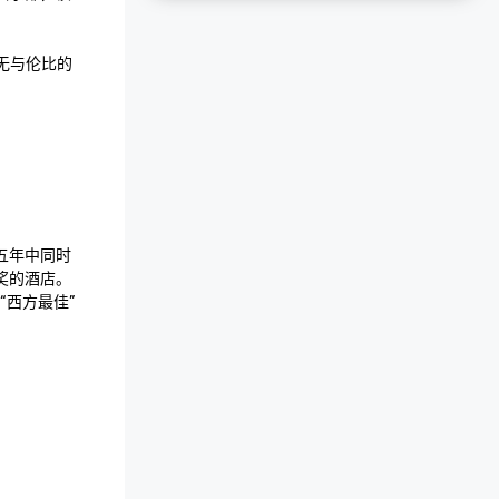
受无与伦比的
五年中同时
奖的酒店。
“西方最佳” 