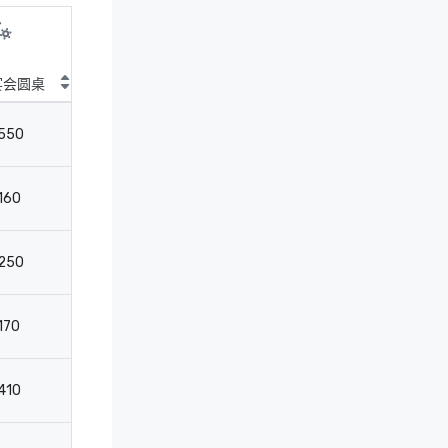
宴会圆桌
鸡尾酒圆桌
剧院
教
550
750
750
3
160
-
175
10
250
275
275
15
170
150
150
10
410
450
410
2