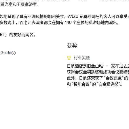
蒸汽室和干桑拿浴室。 

巧妙地呈现了具有亚洲风情的加州美食。ANZU 专属寿司吧的客人可以享
娱乐选择，大多数晚上，百老汇表演者都会在拥有 140 个座位的私密场地内演出。

BT）的友好而闻名。
获奖
 Guide
行业奖项
日航酒店是旧金山唯一一家在过去
获得会议金钥匙奖和成功会议巅峰
此外，日航还荣获了 “会议焦点” 的 
和 “智能会议” 的 “白金精选奖”。