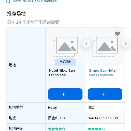
Hotel Nikko Rack Brochure
right of you. Because 
place at multiple resta
推荐场地
walking in between, th
另外 24 个场地匹配您的需要
countless opportunitie
with different people 
down at each venue a
traverse along the way
experiences not only 
ways to network, but a
way to do so. Large Groups Welcome
当前场地
场地
Lip Smacking Foodie To
Hotel Nikko San
Grand Bay Hotel
Removed from
groups, small or large.
Francisco
San Francisco
favorites
experiences can acc
groups from as few as
as 500 guests, making
choice for any corpora
Stress-Free Booking 
场地类型
Hotel
酒店
a tour is stress-free a
enjoy the company of 
地点
旧金山
, US
San Francisco
, US
more easily. You’ll tak
knowing that everythin
场地评级