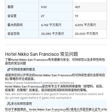
of from the moment the
booked to the minute i
客房
532
421
Since the menu is alre
会议室
27
19
have nothing to worry 
remember to submit ah
最大的房间
6,762 平方英尺
6,205 平方英尺
date any dietary restr
allergies for anyone in
会议空间
32,280 平方英尺
20,000 平方英尺
Feel Like a VIP at Each
Smacking Foodie Tours
group members never 
Hotel Nikko San Francisco 常见问题
about waiting in line to
restaurant or being sh
了解Hotel Nikko San Francisco有关健康与安全、可持续性以及多样性和包
容性的常见问题
than desirable table. O
可持续发展的做法
everyone is treated lik
immediate seating upon
请提供任何公开传达的Hotel Nikko San Francisco的可持续性或社会影响目
标/策略的评论或链接。
What’s more, your gro
https://www.hotelnikkosf.com/green-initiatives
a special warm welcom
Hotel Nikko San Francisco是否有专注于消除和转移废物（即塑料、纸张、
纸板等）的策略？如果是，请详细说明消除和转移废物的策略。
from the restaurant c
Yes, We sort recyclables in the guest rooms and function rooms and 
be printed featuring yo
its sorted again before it goes into containers.
which can be an added 
多元化和包容性
those Instagram mome
仅对于美国酒店，Hotel Nikko San Francisco和/或母公司是否被认证为 51%
For added ease, we ca