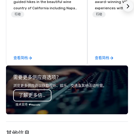
guided hikes in the beautiful wine
award-winning VIP gro
country of California including Napa
experiences with visits
and Sonoma Valleys. These
restaurants throughou
行动
行动
experiences include walking in the
States. Choose either
vineyards, amongst ancient redwood
activity or evening d
trees and oak groves with a curated
groups are escorted i
wine country lunch and visits to iconic
the best tables in the 
wineries for superb wine tasting
most-sought-after res
experiences. In addition to our guided
enjoy a parade of sign
查看简档
查看简档
day hikes we provide luxury self-
and craft cocktails at 
guided inn-to-in walking vacations
with complete VIP serv
from the gateway City of San
experience gives gues
需要更多供应商选项？
Francisco to the California wine
opportunity to sit next 
country with a focus on superb hiking,
colleagues at each ven
浏览更多供应商以获取视听、娱乐、交通及其他活动所需。
lodging, food and wine. We also have
mingle, and easily net
了解更多信息
a Monterey Bay Trek.
is led by a professiona
specializing in escort
技术支持
with utmost care, who
each experience with 
engaging information 
Lip Smacking Foodie T
其他信息
entertaining activity 