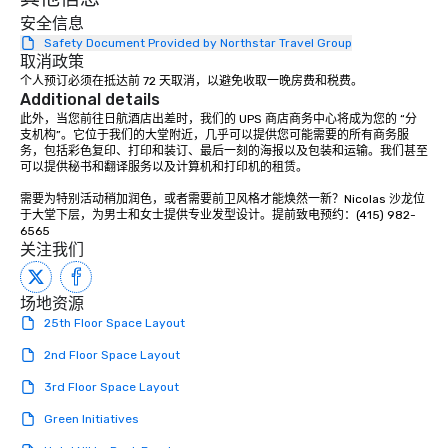
dining experience meld
安全信息
that are sure to add ne
Safety Document Provided by Northstar Travel Group
取消政策
meeting events, from 
个人预订必须在抵达前 72 天取消，以避免收取一晚房费和税费。
team building. All-Inclusive Group
Additional details
Dining When meeting p
此外，当您前往日航酒店出差时，我们的 UPS 商店商务中心将成为您的 “分
corporate group event
支机构”。它位于我们的大堂附近，几乎可以提供您可能需要的所有商务服
Smacking Foodie Tours,
务，包括彩色复印、打印和装订、最后一刻的海报以及包装和运输。我们甚至
可以提供秘书和翻译服务以及计算机和打印机的租赁。

group is assured a top
experience with three 
需要为特别活动稍加润色，或者需要前卫风格才能焕然一新？Nicolas 沙龙位
signature dishes at ea
于大堂下层，为男士和女士提供专业发型设计。提前致电预约：(415) 982-
Our affordable tours a
6565
关注我们
person with tax and gr
included. The only thi
are drinks. However, 
场地资源
package upgrade is ava
25th Floor Space Layout
provides guests a sign
2nd Floor Space Layout
at various stops. Build Your Network
Our exclusive experien
3rd Floor Space Layout
ultimate networking op
Green Initiatives
a typical sit-down dinn
to engage the person t