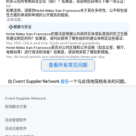
的多元化所有制商业企业（BE）？如果是，请说明您获得以下哪一项认证：
NA
transportation pick-up
如果适用，请提供Hotel Nikko San Francisco关于其在多样性、公平和包容
as well as an event ph
性方面的承诺和举措的公开报告的链接。
for groups that desire 
没有回复。
experience, we can als
健康与安全
an evening helicopter 
Hotel Nikko San Francisco的做法是根据公共政府实体或私营组织的卫生服
glittering lights of The S
务建议制定的吗？如果是，请列出使用了哪些组织的建议来制定这些做法：
Yes, CDC, CHLA and City, State and Federal guidelines
Memorable Experience f
Hotel Nikko San Francisco是否对公共区域和公共设施（如会议室、餐厅、
Smacking Foodie Tours
电梯站等）进行清洁和消毒？如果是，请说明采取了哪些新措施。
Yes, All touch points are sanitized multiple times per day.
to gather and dine tha
experienced, and all ar
查看所有常见问题
remember. Our one-of-
are special, from the fi
向 Cvent Supplier Network
报告
一个与此场地简档有关的问题。
last. It’s an experienc
will reminisce about lo
leave. Location, Location, Location
Cvent Supplier Network
One of the best reason
现场解决方案
convenient and efficie
experience is designed
活动管理软件
restaurants are within
walking distance of ea
活动注册软件
short stroll allows you