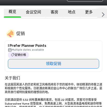
概览
会议空间
客房
地点
更多
常
促销
I Prefer Planner Points
Multiple dates available
促销价格
领取促销
关于我们
在这座因其迷人的历史和前卫风格而闻名于世的城市中，体验精湛的待客之道
和极致的个性化服务。日航酒店距离旧金山市中心的联合广场仅几步之遥，是
商务旅行或特别度假的理想目的地。 

日航酒店提供 532 间布置典雅的客房，包括 22 间套房。宾客可尽情享受 
Subarashee Yume 双垫层床、免费高速上网、大型高清液晶电视和迷你吧等