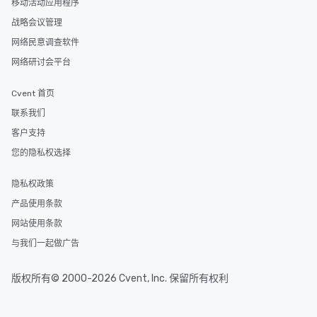
移动活动应用程序
members a chance to 
战略会议管理
networking opportunit
heading to the next pl
网络民意调查软件
itinerary. You Get a Dinner and a Show
网络研讨会平台
Our tours offer an exqu
entertainment. All tour
Cvent 首页
knowledgeable, profes
联系我们
who leads the group on
offering engaging tidb
客户支持
fascinating stories. S
您的隐私权选择
interactive experience
along the way exclusive
隐私权政策
ensuring there is neve
Different Types of Cuis
产品使用条款
experiences offer the a
网站使用条款
several renowned rest
与我们一起做广告
convenient outing, inc
and your guests might
discovered otherwise 
版权所有© 2000-2026 Cvent, Inc. 保留所有权利
at a typical corporate 
a way to try some of t