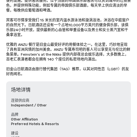
便利设施。提供客房服务。位于顶层的帝国俱乐部客房可欣赏到城市的壮丽景
色，并提供特殊功能，例如专属的帝国俱乐部酒廊，每天早上供应清淡的早
餐，每晚供应葡萄酒和啤酒。

宾客可尽情享受我们 15 米长的室内温水游泳池和漩涡浴池，沐浴在中庭窗户
的自然光下。日航酒店还设有一个占地10,000平方英尺的健身俱乐部，该俱
乐部24小时开放，提供最新的心血管和举重设备以及男士和女士蒸汽室和干
桑拿浴室。 

优雅的 ANZU 餐厅是旧金山最受好评的用餐体验之一。在这里，巧妙地呈现
了具有亚洲风情的加州美食。ANZU 专属寿司吧的客人可以享受无与伦比的鲜
鱼菜单。Feinstein's at the Nikko 提供内部夜总会娱乐选择，大多数晚上，
百老汇表演者都会在拥有 140 个座位的私密场地内演出。

旧金山日航酒店由旅行替代集团（TAG）推荐，以其对同性恋（LGBT）的友
好而闻名。
场地详情
连锁供应商
Independent / Other
品牌
Other Affiliation
Preferred Hotels & Resorts
建设