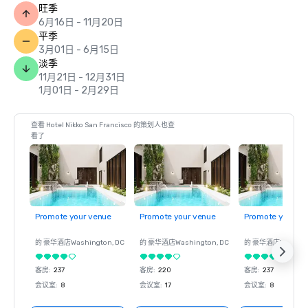
旺季
6月16日 - 11月20日
平季
3月01日 - 6月15日
淡季
11月21日 - 12月31日
1月01日 - 2月29日
查看 Hotel Nikko San Francisco 的策划人也查
看了
Promote your venue
Promote your venue
Promote your ve
的 豪华酒店
Washington
, DC
的 豪华酒店
Washington
, DC
的 豪华酒店
Washin
客房
:
237
客房
:
220
客房
:
237
会议室
:
8
会议室
:
17
会议室
:
8