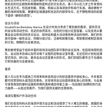
麦克劳克林东岸州立公园和塞萨尔·查韦斯公园可以看到该地区的自然美景，
而伯克利社区剧院和希腊剧院是附近的文化亮点。客人可以在几步之外享受码
头生活方式，包括皮划艇、帆板、帆船以及海滨徒步和自行车道。酒店拥有宁
静的海岸线氛围、便捷的区域通道和充足的内部停车位，在不牺牲物流的前提
下提供 “静修的感觉”。

会议与活动

DoubleTree Berkeley Marina 在设计时充分考虑了策划者的需求，提供灵活
的会议和活动空间、充足的自然采光、出色的分组讨论室容量，以及支持从董
事会会议和培训到多日会议、招待会和盛大活动等各种活动的场所。我们的布
局可容纳一般性会议、同期分组讨论、注册和就餐功能，帮助策划者制定高效
的计划，顺畅的与会者流动。

策划者将受益于经验丰富的现场活动团队和可靠的会议支持，包括现场视听团
队、会议技术协调以及符合每个议程的定制会议室布置。无论您的计划包括课
堂式培训、研讨会、委员会会议还是更大的形式，我们的团队都专注于无缝执
行和完善的与会者体验。

客房 

客人可以在专为提高工作效率和休息而设计的舒适客房中放松身心。许多客房
都可欣赏到码头或湾区的景色，在安排完会议后提供放松身心的背景。与会者
可享受周到的便利设施和热情的逸林酒店待客之道——包括我们招牌的热巧克
力曲奇——从抵达到离开，为他们提供无缝的住宿体验。

海滨位置和户外活动空间

我们在伯克利码头的海滨环境为会议和活动增添了令人难忘的维度。周围的海