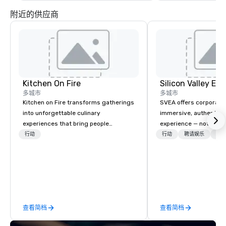
附近的供应商
Kitchen On Fire
多城市
多城市
Kitchen on Fire transforms gatherings
SVEA offers corporate
into unforgettable culinary
immersive, authentic S
experiences that bring people
experience — not a tour
together. Since 2005, we've
transformation. We de
行动
行动
聘请娱乐
物流
specialized in interactive cooking
facilitate custom exec
events for corporate teams, social
tours, learning session
celebrations, and groups seeking
workshops, leadership
hands-on culinary adventures in
behind-the-scenes tec
Berkeley, Oakland, and virtually
experiences for visiti
worldwide. Our professional chef
incentive groups, and
查看简档
查看简档
instructors guide participants
offsites. Whether your
through collaborative cooking
think like a Silicon Val