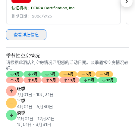
认证机构：
DEKRA Certification, Inc.
认
到期日期： 2026/9/25
到
查看详细信息
季节性空房情况
请根据此酒店的空房情况匹配您的活动日期。淡季通常空房情况较
好。
1月
2月
3月
4月
5月
6月
7月
8月
9月
10月
11月
12月
旺季
7月01日 - 10月31日
平季
4月01日 - 6月30日
淡季
11月01日 - 12月31日
1月01日 - 3月31日