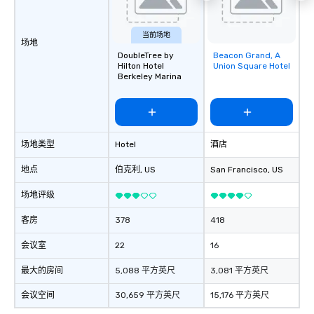
当前场地
场地
DoubleTree by
Beacon Grand, A
Removed from
Hilton Hotel
Union Square Hotel
favorites
Berkeley Marina
场地类型
Hotel
酒店
地点
伯克利
, US
San Francisco
, US
场地评级
客房
378
418
会议室
22
16
最大的房间
5,088 平方英尺
3,081 平方英尺
会议空间
30,659 平方英尺
15,176 平方英尺