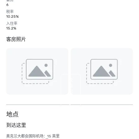
套房
6
税率
10.25%
入住率
15.2%
客房照片
查
看
另
外
6
个
地点
到达这里
奥克兰大都会国际机场：15 英里
