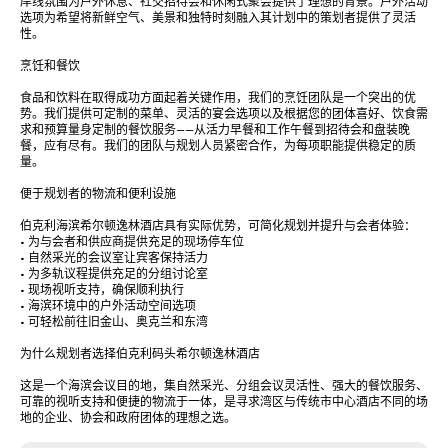
岸线氛围为户外休息、社交招待会和休闲式聚会提供了理想的背景。户外活动
选项为希望将新鲜空气、美景和独特时刻融入其计划中的策划者提供了灵活
性。

烹饪和餐饮

食品和饮料在取得成功方面起着关键作用，我们的烹饪团队是一个突出的优
势。我们提供可定制的菜单、灵活的宴会选项以及根据您的团体喜好、饮食需
求和预算量身定制的餐饮服务——从活力早餐和工作午餐到招待会和盘装晚
餐，应有尽有。我们的团队与规划人员紧密合作，为每项职能提供稳定的质
量。

便于规划者的物流和便利设施

伯克利海滨希尔顿逸林酒店具有实际优势，可简化规划并提升与会者体验：

• 为与会者和供应商提供充足的现场停车位

• 自然采光的会议室让宾客保持活力

• 为多轨议程提供充足的分组讨论室

• 现场视听支持，确保顺利执行

• 海滨环境中的户外活动空间选项

• 可轻松前往旧金山、奥克兰和东湾

为什么规划者选择伯克利码头希尔顿逸林酒店

这是一个海滨会议目的地，集自然采光、分组会议灵活性、强大的餐饮服务、
可靠的视听支持和便捷的物流于一体，是寻求湾区与传统市中心酒店不同的场
地的企业、协会和政府团体的理想之选。