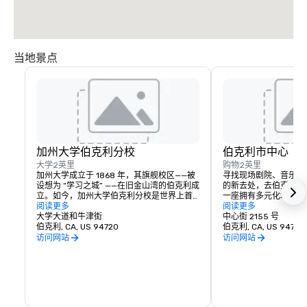
当地景点
加州大学伯克利分校
伯克利市中心
大学
2英里
购物
2英里
加州大学成立于 1868 年，其旗舰校区——被
寻找现场剧院、音乐、
设想为 “学习之城” ——在旧金山湾的伯克利成
的新去处，去伯克利市
立。如今，加州大学伯克利分校是世界上首
一座拥有多元化地区和
屈一指的公立大学，也是创新的源泉，占地
阅读更多
客来到这里是为了文化
阅读更多
1,232英亩，中心核心为sylvan 178英亩。加
大学大道和牛津街
然后带着他们的想象力
中心街 2155 号
州熊队的主场！
伯克利, CA, US 94720
挥出他们的想象力、味
伯克利, CA, US 94720
访问网站
访问网站