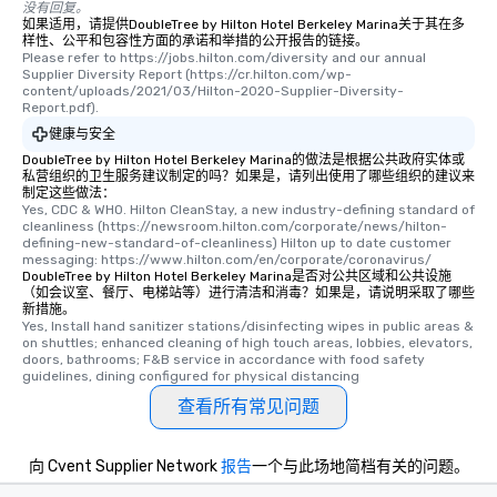
没有回复。
如果适用，请提供DoubleTree by Hilton Hotel Berkeley Marina关于其在多
样性、公平和包容性方面的承诺和举措的公开报告的链接。
Please refer to https://jobs.hilton.com/diversity and our annual 
Supplier Diversity Report (https://cr.hilton.com/wp-
content/uploads/2021/03/Hilton-2020-Supplier-Diversity-
Report.pdf).
健康与安全
DoubleTree by Hilton Hotel Berkeley Marina的做法是根据公共政府实体或
私营组织的卫生服务建议制定的吗？如果是，请列出使用了哪些组织的建议来
制定这些做法：
Yes, CDC & WHO. Hilton CleanStay, a new industry-defining standard of 
cleanliness (https://newsroom.hilton.com/corporate/news/hilton-
defining-new-standard-of-cleanliness) Hilton up to date customer 
messaging: https://www.hilton.com/en/corporate/coronavirus/
DoubleTree by Hilton Hotel Berkeley Marina是否对公共区域和公共设施
（如会议室、餐厅、电梯站等）进行清洁和消毒？如果是，请说明采取了哪些
新措施。
Yes, Install hand sanitizer stations/disinfecting wipes in public areas & 
on shuttles; enhanced cleaning of high touch areas, lobbies, elevators, 
doors, bathrooms; F&B service in accordance with food safety 
guidelines, dining configured for physical distancing
查看所有常见问题
向 Cvent Supplier Network
报告
一个与此场地简档有关的问题。