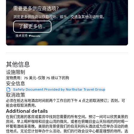
sessions using high-quality
explore the mindsets d
需要更多供应商选项？
ingredients and time-tested
world's fastest-growi
techniques. Whether you're planning a
or walk away with a pr
浏览更多供应商以获取视听、娱乐、交通及其他活动所需。
corporate team-building retreat,
innovation playbook, S
了解更多信息
milestone celebration, or virtual
programming that is 
cooking experience, we create
substantive, and uniqu
技术支持
memorable events that encourage
the Valley. Ideal for g
connection, boost engagement, and
Fully customizable by 
leave participants with new skills
seniority, and objectiv
they'll actually use. Perfect for: Team
其他信息
building, corporate wellness
programs, birthday parties,
设施限制
anniversary celebrations, rehearsal
宠物费用：75 美元-仅限 75 磅以下的狗
安全信息
dinners, holiday events, client
Safety Document Provided by Northstar Travel Group
entertainment, and virtual team
取消政策
connections. We handle everything
必须在抵达当地酒店时间前两个工作日的下午 4 点之前取消预订；否则，可
from ingredient sourcing to
能会收取取消费用。
instruction, making your event
Additional details
planning seamless.
在我们宽敞的客房或套房中找到您需要的所有空间。预订一间可以欣赏美景的
房间，早上喝杯咖啡和旧金山湾的微风，或者在俯瞰旧金山天际线的同时喝一
杯葡萄酒结束夜晚。美丽的背景使我们的伯克利码头酒店成为您举办活动的绝
佳地点。无论您计划举办什么活动，我们的行政会议中心都是理想的场所。选