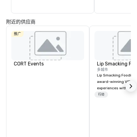
附近的供应商
推广
CORT Events
Lip Smacking Foo
多城市
Lip Smacking Foodie T
award-winning VIP gro
experiences with visits
restaurants throughou
行动
States. Choose either
activity or evening d
groups are escorted i
the best tables in the 
most-sought-after res
enjoy a parade of sign