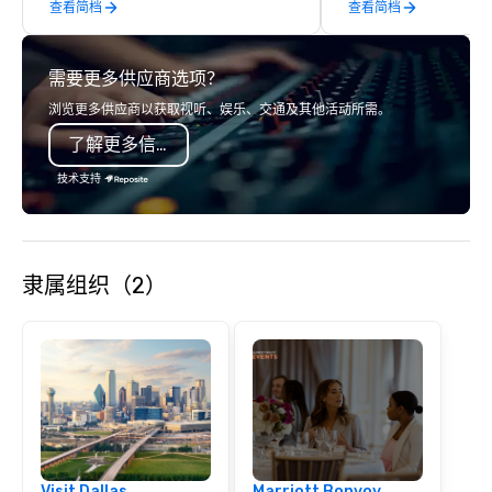
查看简档
查看简档
and craft cocktails at 
with complete VIP serv
experience gives gues
需要更多供应商选项？
opportunity to sit next 
colleagues at each ven
浏览更多供应商以获取视听、娱乐、交通及其他活动所需。
mingle, and easily net
了解更多信息
is led by a professiona
specializing in escort
技术支持
with utmost care, who
each experience with 
engaging information 
Lip Smacking Foodie T
隶属组织（2）
entertaining activity 
dining experience meld
that are sure to add ne
meeting events, from 
team building. All-Inclusive Group
Dining When meeting p
corporate group event
Smacking Foodie Tours,
group is assured a top
Visit Dallas
Marriott Bonvoy