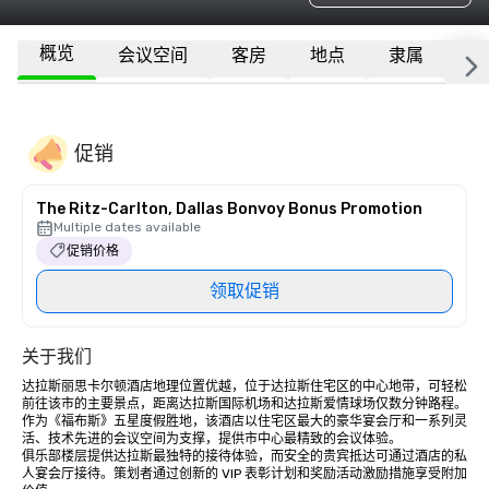
概览
会议空间
客房
地点
隶属
更
促销
The Ritz-Carlton, Dallas Bonvoy Bonus Promotion
Multiple dates available
促销价格
领取促销
关于我们
达拉斯丽思卡尔顿酒店地理位置优越，位于达拉斯住宅区的中心地带，可轻松
前往该市的主要景点，距离达拉斯国际机场和达拉斯爱情球场仅数分钟路程。
作为《福布斯》五星度假胜地，该酒店以住宅区最大的豪华宴会厅和一系列灵
活、技术先进的会议空间为支撑，提供市中心最精致的会议体验。

俱乐部楼层提供达拉斯最独特的接待体验，而安全的贵宾抵达可通过酒店的私
人宴会厅接待。策划者通过创新的 VIP 表彰计划和奖励活动激励措施享受附加