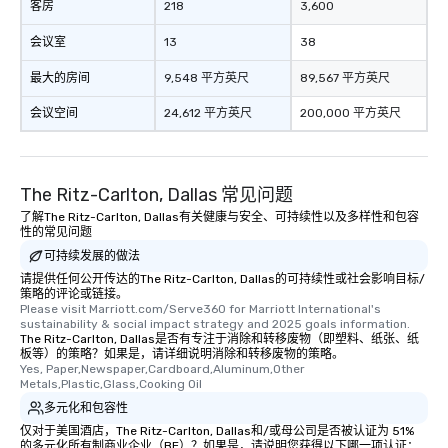
客房
218
3,600
group members never 
about waiting in line to
会议室
13
38
restaurant or being sh
than desirable table. O
最大的房间
9,548 平方英尺
89,567 平方英尺
everyone is treated lik
会议空间
24,612 平方英尺
200,000 平方英尺
immediate seating upon
What’s more, your gro
a special warm welcom
from the restaurant c
The Ritz-Carlton, Dallas 常见问题
be printed featuring yo
了解The Ritz-Carlton, Dallas有关健康与安全、可持续性以及多样性和包容
which can be an added 
性的常见问题
those Instagram mome
可持续发展的做法
For added ease, we ca
请提供任何公开传达的The Ritz-Carlton, Dallas的可持续性或社会影响目标/
transportation pick-up
策略的评论或链接。
as well as an event ph
Please visit Marriott.com/Serve360 for Marriott International's 
for groups that desire 
sustainability & social impact strategy and 2025 goals information.
The Ritz-Carlton, Dallas是否有专注于消除和转移废物（即塑料、纸张、纸
experience, we can als
板等）的策略？如果是，请详细说明消除和转移废物的策略。
an evening helicopter 
Yes, Paper,Newspaper,Cardboard,Aluminum,Other 
Metals,Plastic,Glass,Cooking Oil
glittering lights of The S
Memorable Experience f
多元化和包容性
Smacking Foodie Tours
仅对于美国酒店，The Ritz-Carlton, Dallas和/或母公司是否被认证为 51%
的多元化所有制商业企业（BE）？如果是，请说明您获得以下哪一项认证：