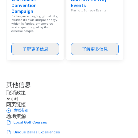
experience with three 
Convention
Events
signature dishes at ea
Marriott Bonvoy Events
Campaign
Our affordable tours a
Dallas, an emerging global city,
person with tax and gr
exudes its own unique energy,
which is fueled, empowered
included. The only thi
and supercharged by its
diverse people.
are drinks. However, 
package upgrade is ava
provides guests a sign
了解更多信息
了解更多信息
at various stops. Build Your Network
Our exclusive experien
ultimate networking op
a typical sit-down dinn
to engage the person t
其他信息
right of you. Because 
place at multiple resta
取消政策
walking in between, th
72 小时
网页链接
countless opportunitie
with different people 
虚拟参观
场地资源
down at each venue a
Local Golf Courses
traverse along the way
experiences not only 
Unique Dallas Experiences
ways to network, but a