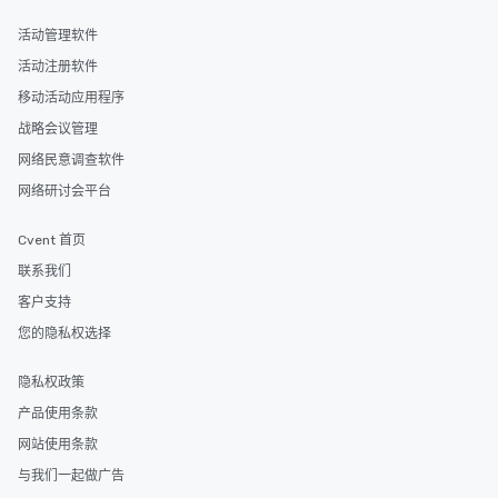
fascinating stories. S
活动管理软件
interactive experience
along the way exclusive
活动注册软件
ensuring there is neve
移动活动应用程序
Different Types of Cuis
战略会议管理
experiences offer the a
several renowned rest
网络民意调查软件
convenient outing, inc
网络研讨会平台
and your guests might
discovered otherwise 
Cvent 首页
at a typical corporate 
联系我们
a way to try some of t
in the city and dive in
客户支持
cuisines and dishes. Al
您的隐私权选择
selected dishes are cu
high standards to ensu
隐私权政策
delight any palate. Tours Available
产品使用条款
from Day to Night With
group experience, bookin
网站使用条款
key. Whether you desir
与我们一起做广告
business hours or earl