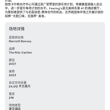
价值。

丽思卡尔顿水疗中心可通过其广受赞誉的游乐场计划，将健康直接融入会议
中，进一步提升每项计划的水平。Fearing's是北美排名第 #1 的酒店餐厅，
为策划者提供了与名厨迪恩·费林合作的机会，在传统团体环境之外展示他的
招牌 “大胆口味，无国界” 美食。
场地详情
连锁供应商
Marriott Bonvoy
品牌
The Ritz-Carlton
建设
2007
装修
2023
会议空间总量
24,612 平方英尺
客房
218
场地类型
豪华酒店