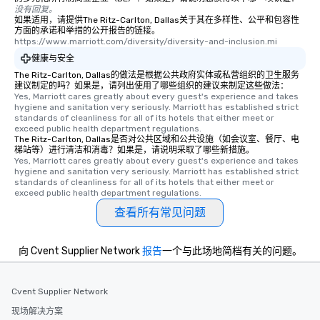
to gather and dine tha
没有回复。
experienced, and all ar
如果适用，请提供The Ritz-Carlton, Dallas关于其在多样性、公平和包容性
方面的承诺和举措的公开报告的链接。
remember. Our one-of-
https://www.marriott.com/diversity/diversity-and-inclusion.mi
are special, from the fi
健康与安全
last. It’s an experienc
The Ritz-Carlton, Dallas的做法是根据公共政府实体或私营组织的卫生服务
will reminisce about lo
建议制定的吗？如果是，请列出使用了哪些组织的建议来制定这些做法：
leave. Location, Location, Location
Yes, Marriott cares greatly about every guest's experience and takes 
One of the best reason
hygiene and sanitation very seriously. Marriott has established strict 
standards of cleanliness for all of its hotels that either meet or 
convenient and efficie
exceed public health department regulations. 
experience is designed
The Ritz-Carlton, Dallas是否对公共区域和公共设施（如会议室、餐厅、电
梯站等）进行清洁和消毒？如果是，请说明采取了哪些新措施。
restaurants are within
Yes, Marriott cares greatly about every guest's experience and takes 
walking distance of ea
hygiene and sanitation very seriously. Marriott has established strict 
short stroll allows you
standards of cleanliness for all of its hotels that either meet or 
exceed public health department regulations. 
members a chance to 
查看所有常见问题
networking opportunit
heading to the next pl
itinerary. You Get a Dinner and a Show
向 Cvent Supplier Network
报告
一个与此场地简档有关的问题。
Our tours offer an exqu
entertainment. All tour
knowledgeable, profes
Cvent Supplier Network
who leads the group on
现场解决方案
offering engaging tidb