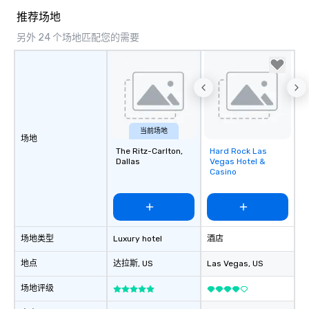
way to do so. Large Groups Welcome
推荐场地
Lip Smacking Foodie To
另外 24 个场地匹配您的需要
groups, small or large.
experiences can acc
groups from as few as
as 500 guests, making
choice for any corpora
Stress-Free Booking 
a tour is stress-free a
当前场地
场地
enjoy the company of 
The Ritz-Carlton,
Hard Rock Las
Removed from
more easily. You’ll tak
Dallas
Vegas Hotel &
favorites
knowing that everythin
Casino
of from the moment the
booked to the minute i
Since the menu is alre
have nothing to worry 
场地类型
Luxury hotel
酒店
remember to submit ah
date any dietary restr
地点
达拉斯
, US
Las Vegas
, US
allergies for anyone in
Feel Like a VIP at Each
场地评级
Smacking Foodie Tours