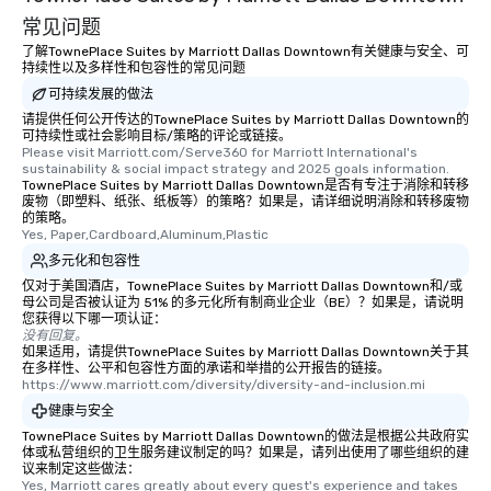
常见问题
了解TownePlace Suites by Marriott Dallas Downtown有关健康与安全、可
持续性以及多样性和包容性的常见问题
可持续发展的做法
请提供任何公开传达的TownePlace Suites by Marriott Dallas Downtown的
可持续性或社会影响目标/策略的评论或链接。
Please visit Marriott.com/Serve360 for Marriott International's 
sustainability & social impact strategy and 2025 goals information.
TownePlace Suites by Marriott Dallas Downtown是否有专注于消除和转移
废物（即塑料、纸张、纸板等）的策略？如果是，请详细说明消除和转移废物
的策略。
Yes, Paper,Cardboard,Aluminum,Plastic
多元化和包容性
仅对于美国酒店，TownePlace Suites by Marriott Dallas Downtown和/或
母公司是否被认证为 51% 的多元化所有制商业企业（BE）？如果是，请说明
您获得以下哪一项认证：
没有回复。
如果适用，请提供TownePlace Suites by Marriott Dallas Downtown关于其
在多样性、公平和包容性方面的承诺和举措的公开报告的链接。
https://www.marriott.com/diversity/diversity-and-inclusion.mi
健康与安全
TownePlace Suites by Marriott Dallas Downtown的做法是根据公共政府实
体或私营组织的卫生服务建议制定的吗？如果是，请列出使用了哪些组织的建
议来制定这些做法：
Yes, Marriott cares greatly about every guest's experience and takes 