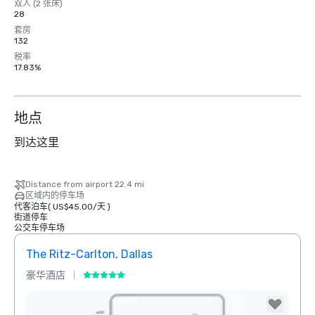
双人 (2 张床)
28
套房
132
税率
17.83%
地点
到达这里
Distance from airport 22.4 mi
区域内的停车场
代客泊车
(
US$45.00
/
天
)
街道停车
公交车停车场
The Ritz-Carlton, Dallas
Sher
豪华酒店
酒店