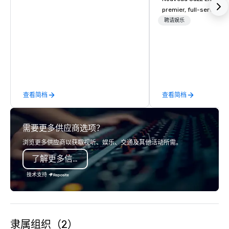
premier, full-service J
entertainment manag
聘请娱乐
specializing in a sophi
genre musical experien
Nouveau Jazz." Our mis
create and curate memo
entertainment experie
clients and audiences 
查看简档
查看简档
enthusiasm after every eve
makes our approach spe
"Recognition Factor." 
需要更多供应商选项？
audience hears a famil
Spears, Bruno Mars, or
浏览更多供应商以获取视听、娱乐、交通及其他活动所需。
melody reimagined thr
了解更多信息
1940s lens, it creates 
moment. It invites the
技术支持
lean in, sparking conv
connection. ► How We Elevate Your
Event: We don’t just p
background music; we 
隶属组织（2）
curated atmosphere. W