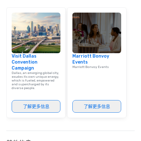
high-stakes corporate 
intimate boutique wedd
brand launch, our ens
styled and coached to
aesthetic excellence of
Bespoke Curation: From
pianists to full "Big B
orchestras. Versatile R
Visit Dallas
Marriott Bonvoy
library of hundreds of
Convention
Events
rearranged with synco
Marriott Bonvoy Events
Campaign
and soul. ► Visual Sophistication: Our
Dallas, an emerging global city,
performers reflect the
exudes its own unique energy,
which is fueled, empowered
aesthetic—classic ele
and supercharged by its
diverse people.
modern edge. By choo
Nouveau Jazz, you aren
a band; you are securi
了解更多信息
了解更多信息
immersive experience.
in that "golden hour"
the music is sophistic
cocktails and conversa
infectious enough to 