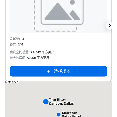
Removed from favorites
Rem
会议室
:
13
会议室
客房
:
218
客房
:
1
会议空间总量
:
24,612 平方英尺
会议空
最大的房间
:
9,548 平方英尺
最大的
选择场地
las Marriott
ites
dical/Market
nter
The Ritz-
Carlton, Dallas
Sheraton
Dallas Hotel