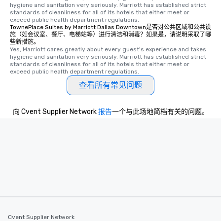
hygiene and sanitation very seriously. Marriott has established strict 
standards of cleanliness for all of its hotels that either meet or 
exceed public health department regulations. 
TownePlace Suites by Marriott Dallas Downtown是否对公共区域和公共设
施（如会议室、餐厅、电梯站等）进行清洁和消毒？如果是，请说明采取了哪
些新措施。
Yes, Marriott cares greatly about every guest's experience and takes 
hygiene and sanitation very seriously. Marriott has established strict 
standards of cleanliness for all of its hotels that either meet or 
exceed public health department regulations. 
查看所有常见问题
向 Cvent Supplier Network
报告
一个与此场地简档有关的问题。
Cvent Supplier Network