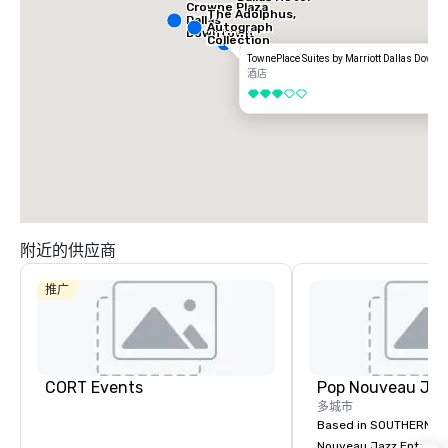
Crowne Plaza
The Adolphus,
Dallas
Autograph
Downtown
Collection
TownePlace Suites by Marriott Dallas Down
酒店
3/5
附近的供应商
推广
CORT Events
多城市
Based in SOUTHERN CA
Nouveau Jazz Entertai