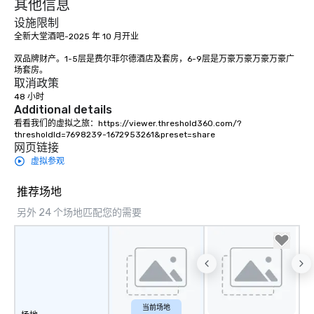
其他信息
engaged and energize
the night. ► Pop Nouveau has
设施限制
decades of experience
全新大堂酒吧-2025 年 10 月开业

weddings all over the 
双品牌财产。1-5层是费尔菲尔德酒店及套房，6-9层是万豪万豪万豪万豪广
ready to provide you w
场套房。
soundtrack to enhanc
取消政策
of your special day! F
48 小时
mood for your "I do" m
Additional details
creating a swinging vib
看看我们的虚拟之旅：https://viewer.threshold360.com/?
thresholdId=7698239-1672953261&preset=share
hour, to providing som
网页链接
for dinner which lead r
虚拟参观
unforgettable all night
Pop Nouveau will be th
推荐场地
of the way to make pl
wedding day a breeze
另外 24 个场地匹配您的需要
options available for 
and every budget.
当前场地