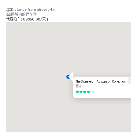
从达拉斯爱田机场 (DAL) 出发：途经知更鸟巷和哈里·海因斯大道或达拉斯北
Distance from airport 4 mi
部收费公路约 15—20 分钟（5—6 英里）。按照通往知更鸟巷的路标离开机
区域内的停车场
场，向西行驶，然后连接到哈里·海因斯大道南行或达拉斯北部收费公路向
代客泊车
(
US$50.00
/
天
)
南。在沃尔夫街/枫树大道下车，继续朝橡树草坪大道行驶。该酒店将位于达
拉斯住宅区，靠近枫树大道和海龟溪大道。

从达拉斯沃思堡国际机场 (DFW) 出发：经由 TX-114 东部或 TX-121 南部行驶
约 25—35 分钟（20—23 英里）。沿着 TX-121 向南驶向达拉斯的路标驶出机
场，并入 I-35E South。从橡树草坪大道驶出，继续进入达拉斯住宅区。沿橡
树草坪大道向海龟溪大道行驶；Stoneleigh 将位于附近，从主要大道可轻松
抵达。

The Stoneleigh 地理位置优越，适合商务和休闲旅客，可无缝前往达拉斯沃
斯堡国际机场和达拉斯爱情球场，同时让客人只需几分钟即可到达该市的顶级
企业中心、文化目的地和生活方式景点。
The Stoneleigh, Autograph Collection
酒店
4/5