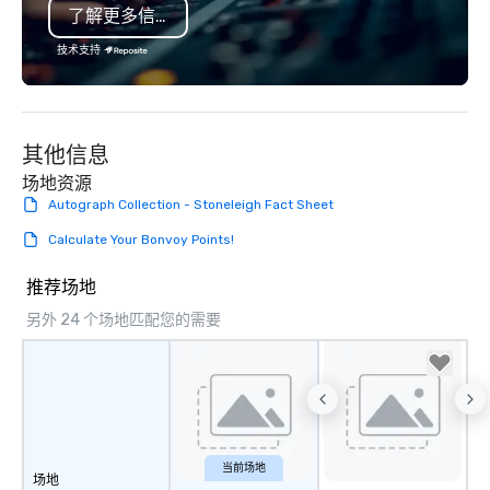
了解更多信息
1940s lens, it creates 
moment. It invites the
技术支持
lean in, sparking conv
connection. ► How We Elevate Your
Event: We don’t just p
background music; we 
其他信息
curated atmosphere. W
high-stakes corporate 
场地资源
intimate boutique wedd
Autograph Collection - Stoneleigh Fact Sheet
brand launch, our ens
Calculate Your Bonvoy Points!
styled and coached to
aesthetic excellence of
推荐场地
Bespoke Curation: From
pianists to full "Big B
另外 24 个场地匹配您的需要
orchestras. Versatile R
library of hundreds of
rearranged with synco
and soul. ► Visual Sophistication: Our
performers reflect the
aesthetic—classic ele
当前场地
modern edge. By choo
场地