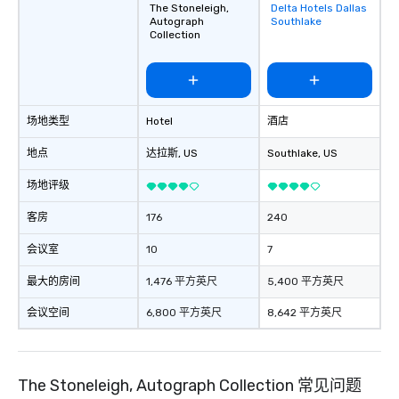
The Stoneleigh,
Delta Hotels Dallas
Removed from
Nouveau Jazz, you aren
Autograph
Southlake
favorites
a band; you are securi
Collection
immersive experience.
in that "golden hour"
the music is sophistic
cocktails and conversa
场地类型
Hotel
酒店
infectious enough to 
engaged and energize
地点
达拉斯
, US
Southlake
, US
the night. ► Pop Nouveau has
decades of experience
场地评级
weddings all over the 
ready to provide you w
客房
176
240
soundtrack to enhanc
会议室
10
7
of your special day! F
mood for your "I do" m
最大的房间
1,476 平方英尺
5,400 平方英尺
creating a swinging vib
hour, to providing som
会议空间
6,800 平方英尺
8,642 平方英尺
for dinner which lead r
unforgettable all night
Pop Nouveau will be th
The Stoneleigh, Autograph Collection 常见问题
of the way to make pl