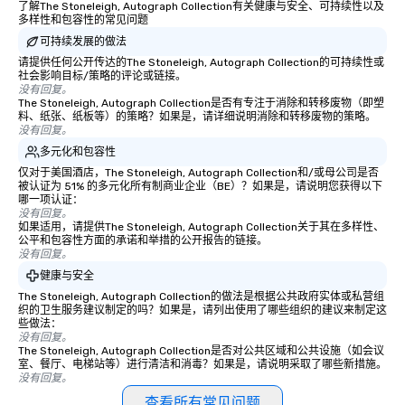
wedding day a breeze
了解The Stoneleigh, Autograph Collection有关健康与安全、可持续性以及
多样性和包容性的常见问题
options available for 
and every budget.
可持续发展的做法
请提供任何公开传达的The Stoneleigh, Autograph Collection的可持续性或
社会影响目标/策略的评论或链接。
没有回复。
The Stoneleigh, Autograph Collection是否有专注于消除和转移废物（即塑
料、纸张、纸板等）的策略？如果是，请详细说明消除和转移废物的策略。
没有回复。
多元化和包容性
仅对于美国酒店，The Stoneleigh, Autograph Collection和/或母公司是否
被认证为 51% 的多元化所有制商业企业（BE）？如果是，请说明您获得以下
哪一项认证：
没有回复。
如果适用，请提供The Stoneleigh, Autograph Collection关于其在多样性、
公平和包容性方面的承诺和举措的公开报告的链接。
没有回复。
健康与安全
The Stoneleigh, Autograph Collection的做法是根据公共政府实体或私营组
织的卫生服务建议制定的吗？如果是，请列出使用了哪些组织的建议来制定这
些做法：
没有回复。
The Stoneleigh, Autograph Collection是否对公共区域和公共设施（如会议
室、餐厅、电梯站等）进行清洁和消毒？如果是，请说明采取了哪些新措施。
没有回复。
查看所有常见问题