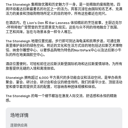
The Stoneleigh 集精致优雅和历史魅力于一身，是一处精致的度假胜地，四
周环绕着达拉斯最著名的社区之一的活力。宾客沉浸在由国际知名艺术、充满
活力的美食和顶级购物场所定义的目的地中，所有这些都近在咫尺。

在酒店内，在 Lion's Den 和 Bar Leoness 体验精彩的烹饪故事，主厨迈克尔
·怀特将他广受赞誉的烹饪愿景变为现实。这些与众不同的场地融合了氛围、
工艺和风味，旨在与场景本身一样令人难忘。

The Stoneleigh 地理位置优越，步行即可到达海龟溪和凯蒂步道，可通往数
英里维护良好的绿色空间。附近的文化和生活方式目的地包括达拉斯艺术博物
馆、纳舍尔雕塑中心、以奢侈品购物为特色的NorthPark中心以及达拉斯小牛
队的所在地美国航空中心。

酒店位置便利，可轻松前往达拉斯沃斯堡国际机场和达拉斯爱情球场，为所有
旅客提供无缝的入境和离境体验。

Stoneleigh 拥有超过 6,000 平方英尺的多功能会议和活动空间，是举办商务
聚会、宴会、研讨会、研讨会和会议的绝佳场所。我们的豪华沙龙、顶层活动
室和豪华套房提供灵活的配置，可容纳各种团体规模和体验。

The Stoneleigh 的每一个细节都旨在激发人际交流、舒适感和永恒的精致
感。
场地详情
连锁供应商