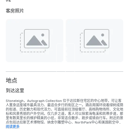
9%
客房照片
查
看
另
外
4
个
地点
到达这里
Stoneleigh，Autograph Collection 位于达拉斯住宅区的中心地带，可让客
人置身这座城市最具活力、最适合步行的街区之一。酒店周围环绕着绿树成荫
的街道、历史魅力和现代活力，可直接前往顶级餐厅、高档购物场所、文化地
标和风景秀丽的户外空间。仅几步之遥，客人可以探索海龟溪和凯蒂步道，那
里有数英里长的维护精美的小径，非常适合散步、跑步或骑自行车。附近的景
点包括达拉斯艺术博物馆、纳舍尔雕塑中心、NorthPark中心和美国航空中
心，后者是达拉斯小牛队和主要娱乐活动的所在地。

阅读更多