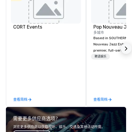
CORT Events
多城市
Based in SOUTHERN CA
Nouveau Jazz Entertai
premier, full-service J
entertainment manag
聘请娱乐
specializing in a sophi
genre musical experien
Nouveau Jazz." Our mis
create and curate memo
entertainment experie
clients and audiences 
查看简档
查看简档
enthusiasm after every eve
makes our approach spe
"Recognition Factor." 
需要更多供应商选项？
audience hears a famil
Spears, Bruno Mars, or
浏览更多供应商以获取视听、娱乐、交通及其他活动所需。
melody reimagined thr