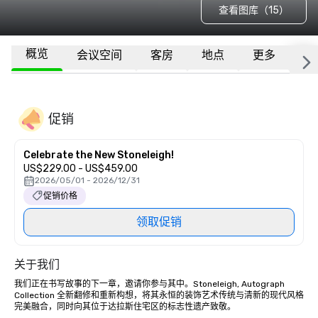
查看图库（15）
概览
会议空间
客房
地点
更多
常
促销
Celebrate the New Stoneleigh!
US$229.00 - US$459.00
2026/05/01 - 2026/12/31
促销价格
领取促销
关于我们
我们正在书写故事的下一章，邀请你参与其中。Stoneleigh, Autograph 
Collection 全新翻修和重新构想，将其永恒的装饰艺术传统与清新的现代风格
完美融合，同时向其位于达拉斯住宅区的标志性遗产致敬。
