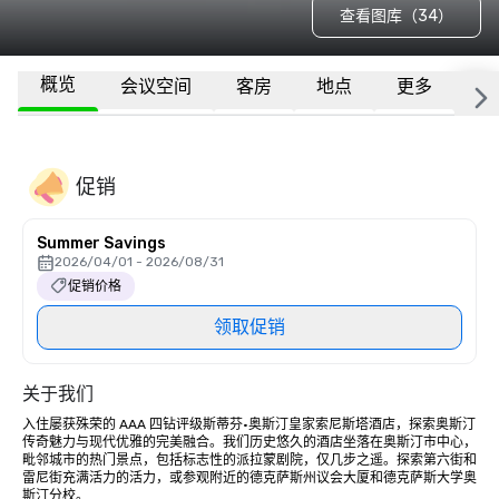
查看图库（34）
概览
会议空间
客房
地点
更多
常
促销
Summer Savings
2026/04/01 - 2026/08/31
促销价格
领取促销
关于我们
入住屡获殊荣的 AAA 四钻评级斯蒂芬·奥斯汀皇家索尼斯塔酒店，探索奥斯汀
传奇魅力与现代优雅的完美融合。我们历史悠久的酒店坐落在奥斯汀市中心，
毗邻城市的热门景点，包括标志性的派拉蒙剧院，仅几步之遥。探索第六街和
雷尼街充满活力的活力，或参观附近的德克萨斯州议会大厦和德克萨斯大学奥
斯汀分校。
