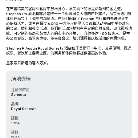
在布置精美的客房和套房中放松身心，享受真正的德克萨斯州待客之道。
Stephen F's 酒吧和露台是唯一一个俯瞰国会大道的户外露台，品尝高级用餐
体验并品尝手工调制的鸡尾酒。在我们配备了 Peloton 自行车的先进健身中
心保持活力，或者在超过 6,000 平方英尺的灵活会议和活动空间中举办难忘
的会议、婚礼和社交活动。我们的活动场地拥有充足的自然光线、现代视听功
能、可定制的布局和鼓舞人心的市中心环境，可容纳多达 400 位客人，是举
办公司会议、高管务虚会、董事会会议、培训课程和庆祝活动的理想场所。

Stephen F. Austin Royal Sonesta 酒店位于奥斯汀市中心，交通便利，靠近
娱乐、餐饮和主要商业区，为商务和休闲旅客提供更高的体验。

皇家索尼斯塔的客人万岁。
场地详情
连锁供应商
Sonesta
品牌
Royal Sonesta
建设
1924
装修
2013