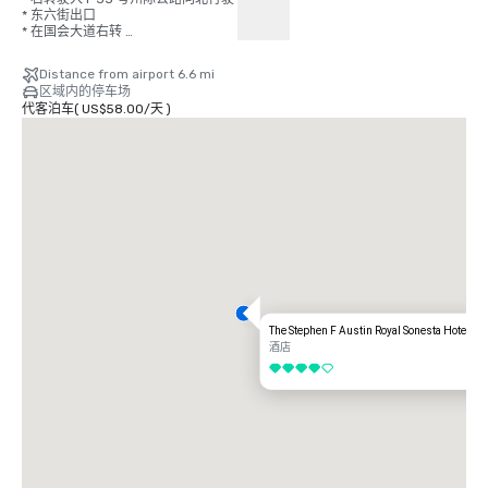
* 东六街出口 

* 在国会大道右转 

* 右转到位于第 7 街的酒店。
Distance from airport 6.6 mi
区域内的停车场
代客泊车
(
US$58.00
/
天
)
The Stephen F Austin Royal Sonesta Hotel
酒店
4/5