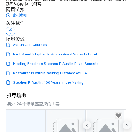
鼓舞人心的市中心环境。
网页链接
虚拟参观
关注我们
场地资源
Austin Golf Courses
Fact Sheet Stephen F. Austin Royal Sonesta Hotel
Meeting Brochure Stephen F. Austin Royal Sonesta
Restaurants within Walking Distance of SFA
Stephen F. Austin: 100 Years in the Making
推荐场地
另外 24 个场地匹配您的需要