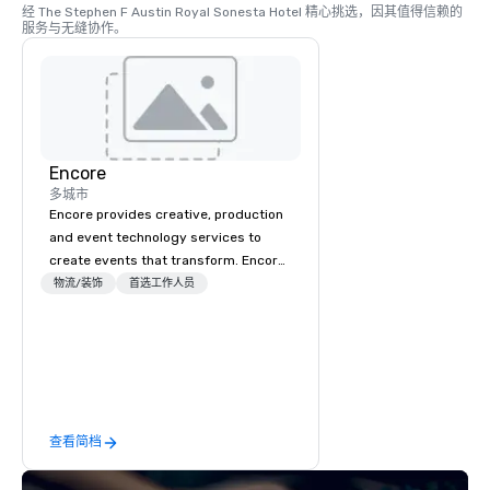
经 The Stephen F Austin Royal Sonesta Hotel 精心挑选，因其值得信赖的
服务与无缝协作。
Encore
多城市
Encore provides creative, production
and event technology services to
create events that transform. Encore
creates memorable event experiences
物流/装饰
首选工作人员
that engage and transform
organizations. As the global leader for
event technology and production
services, Encore’s team of creators,
innovators and experts deliver real
results through strategy and
查看简档
creative, advanced technology,
digital, environmental, staging, and
digital solutions for hybrid, virtual and