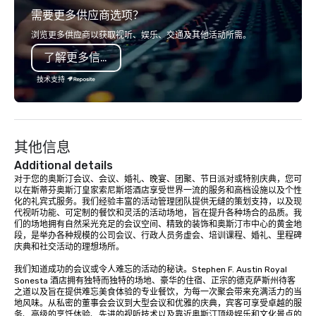
需要更多供应商选项？
in-person events of any type.
浏览更多供应商以获取视听、娱乐、交通及其他活动所需。
了解更多信息
技术支持
其他信息
Additional details
对于您的奥斯汀会议、会议、婚礼、晚宴、团聚、节日派对或特别庆典，您可
以在斯蒂芬奥斯汀皇家索尼斯塔酒店享受世界一流的服务和高档设施以及个性
化的礼宾式服务。我们经验丰富的活动管理团队提供无缝的策划支持，以及现
代视听功能、可定制的餐饮和灵活的活动场地，旨在提升各种场合的品质。我
们的场地拥有自然采光充足的会议空间、精致的装饰和奥斯汀市中心的黄金地
段，是举办各种规模的公司会议、行政人员务虚会、培训课程、婚礼、里程碑
庆典和社交活动的理想场所。

我们知道成功的会议或令人难忘的活动的秘诀。Stephen F. Austin Royal 
Sonesta 酒店拥有独特而独特的场地、豪华的住宿、正宗的德克萨斯州待客
之道以及旨在提供难忘美食体验的专业餐饮，为每一次聚会带来充满活力的当
地风味。从私密的董事会会议到大型会议和优雅的庆典，宾客可享受卓越的服
务、高级的烹饪体验、先进的视听技术以及靠近奥斯汀顶级娱乐和文化景点的