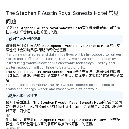
The Stephen F Austin Royal Sonesta Hotel 常见
问题
了解The Stephen F Austin Royal Sonesta Hotel有关健康与安全、可持续
性以及多样性和包容性的常见问题
可持续发展的做法
请提供任何公开传达的The Stephen F Austin Royal Sonesta Hotel的可持
续性或社会影响目标/策略的评论或链接。
Many new strategies and daily initiatives will be introduced to run our 
hotels more efficient and earth friendly. We have reduced paper by 
introducing communication via electronic technology. Energy and 
water reduction will continue to be a top priority.
The Stephen F Austin Royal Sonesta Hotel是否有专注于消除和转移废物
（即塑料、纸张、纸板等）的策略？如果是，请详细说明消除和转移废物的策
略。
Yes, Our parent company, the RMR Group, focuses on reduction of 
emissions, energy, water, and waste within its portfolio.
多元化和包容性
仅对于美国酒店，The Stephen F Austin Royal Sonesta Hotel和/或母公司
是否被认证为 51% 的多元化所有制商业企业（BE）？如果是，请说明您获得
以下哪一项认证：
NA
如果适用，请提供The Stephen F Austin Royal Sonesta Hotel关于其在多
样性、公平和包容性方面的承诺和举措的公开报告的链接。
没有回复。