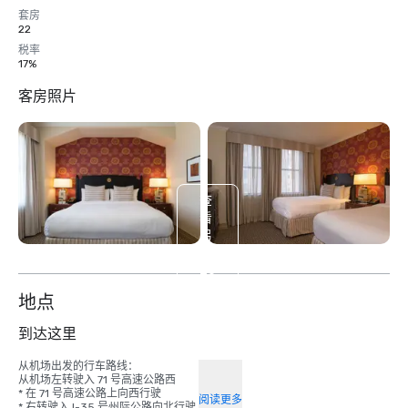
套房
22
税率
17%
客房照片
查
看
另
外
20
个
地点
到达这里
从机场出发的行车路线：

从机场左转驶入 71 号高速公路西

* 在 71 号高速公路上向西行驶 

阅读更多
* 右转驶入 I-35 号州际公路向北行驶 
