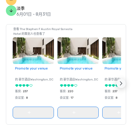
淡季
6月01日 - 8月31日
查看 The Stephen F Austin Royal Sonesta
Hotel 的策划人也查看了
Promote your venue
Promote your venue
Promote your ve
的 豪华酒店
Washington
, DC
的 豪华酒店
Washington
, DC
的 豪华酒店
Washin
客房
:
237
客房
:
220
客房
:
237
会议室
:
8
会议室
:
17
会议室
:
8