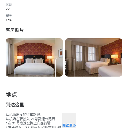
套房
22
税率
17%
客房照片
查
看
另
外
20
个
地点
到达这里
从机场出发的行车路线：

从机场左转驶入 71 号高速公路西

* 在 71 号高速公路上向西行驶 

阅读更多
* 右转驶入 I-35 号州际公路向北行驶 
