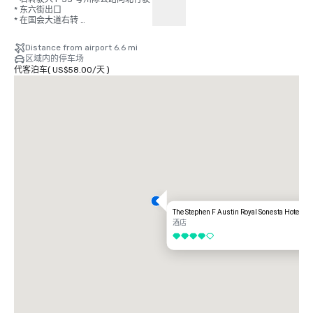
* 东六街出口 

* 在国会大道右转 

* 右转到位于第 7 街的酒店。
Distance from airport 6.6 mi
区域内的停车场
代客泊车
(
US$58.00
/
天
)
The Stephen F Austin Royal Sonesta Hotel
酒店
4/5