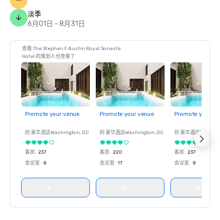
淡季
6月01日 - 8月31日
查看 The Stephen F Austin Royal Sonesta
Hotel 的策划人也查看了
Promote your venue
Promote your venue
Promote your ve
的 豪华酒店
Washington
, DC
的 豪华酒店
Washington
, DC
的 豪华酒店
Washin
客房
:
237
客房
:
220
客房
:
237
会议室
:
8
会议室
:
17
会议室
:
8