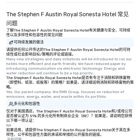
The Stephen F Austin Royal Sonesta Hotel 常见
问题
了解The Stephen F Austin Royal Sonesta Hotel有关健康与安全、可持续
性以及多样性和包容性的常见问题
可持续发展的做法
请提供任何公开传达的The Stephen F Austin Royal Sonesta Hotel的可持
续性或社会影响目标/策略的评论或链接。
Many new strategies and daily initiatives will be introduced to run our 
hotels more efficient and earth friendly. We have reduced paper by 
introducing communication via electronic technology. Energy and 
water reduction will continue to be a top priority.
The Stephen F Austin Royal Sonesta Hotel是否有专注于消除和转移废物
（即塑料、纸张、纸板等）的策略？如果是，请详细说明消除和转移废物的策
略。
Yes, Our parent company, the RMR Group, focuses on reduction of 
emissions, energy, water, and waste within its portfolio.
多元化和包容性
仅对于美国酒店，The Stephen F Austin Royal Sonesta Hotel和/或母公司
是否被认证为 51% 的多元化所有制商业企业（BE）？如果是，请说明您获得
以下哪一项认证：
NA
如果适用，请提供The Stephen F Austin Royal Sonesta Hotel关于其在多
样性、公平和包容性方面的承诺和举措的公开报告的链接。
没有回复。