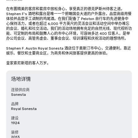
在布置精美的客房和套房中放松身心，享受真正的德克萨斯州待客之道。
Stephen F's 酒吧和露台是唯一一个俯瞰国会大道的户外露台，品尝高级用餐
体验并品尝手工调制的鸡尾酒。在我们配备了 Peloton 自行车的先进健身中
心保持活力，或者在超过 6,000 平方英尺的灵活会议和活动空间中举办难忘
的会议、婚礼和社交活动。我们的活动场地拥有充足的自然光线、现代视听功
能、可定制的布局和鼓舞人心的市中心环境，可容纳多达 400 位客人，是举
办公司会议、高管务虚会、董事会会议、培训课程和庆祝活动的理想场所。

Stephen F. Austin Royal Sonesta 酒店位于奥斯汀市中心，交通便利，靠近
娱乐、餐饮和主要商业区，为商务和休闲旅客提供更高的体验。

皇家索尼斯塔的客人万岁。
场地详情
连锁供应商
Sonesta
品牌
Royal Sonesta
建设
1924
装修
2013