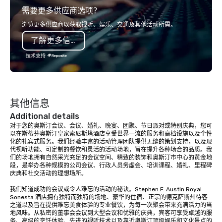
需要更多供应商选项？
in-person events of any type.
浏览更多供应商以获取视听、娱乐、交通及其他活动所需。
了解更多信息
技术支持
其他信息
Additional details
对于您的奥斯汀会议、会议、婚礼、晚宴、团聚、节日派对或特别庆典，您可
以在斯蒂芬奥斯汀皇家索尼斯塔酒店享受世界一流的服务和高档设施以及个性
化的礼宾式服务。我们经验丰富的活动管理团队提供无缝的策划支持，以及现
代视听功能、可定制的餐饮和灵活的活动场地，旨在提升各种场合的品质。我
们的场地拥有自然采光充足的会议空间、精致的装饰和奥斯汀市中心的黄金地
段，是举办各种规模的公司会议、行政人员务虚会、培训课程、婚礼、里程碑
庆典和社交活动的理想场所。

我们知道成功的会议或令人难忘的活动的秘诀。Stephen F. Austin Royal 
Sonesta 酒店拥有独特而独特的场地、豪华的住宿、正宗的德克萨斯州待客
之道以及旨在提供难忘美食体验的专业餐饮，为每一次聚会带来充满活力的当
地风味。从私密的董事会会议到大型会议和优雅的庆典，宾客可享受卓越的服
务、高级的烹饪体验、先进的视听技术以及靠近奥斯汀顶级娱乐和文化景点的