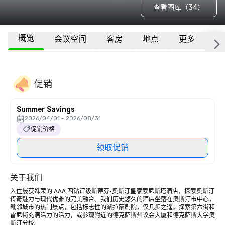
查看图库（34）
概览
会议空间
客房
地点
更多
常
促销
Summer Savings
2026/04/01 - 2026/08/31
促销价格
领取促销
关于我们
入住屡获殊荣的 AAA 四钻评级斯蒂芬·奥斯汀皇家索尼斯塔酒店，探索奥斯汀
传奇魅力与现代优雅的完美融合。我们历史悠久的酒店坐落在奥斯汀市中心，
毗邻城市的热门景点，包括标志性的派拉蒙剧院，仅几步之遥。探索第六街和
雷尼街充满活力的活力，或参观附近的德克萨斯州议会大厦和德克萨斯大学奥
斯汀分校。
