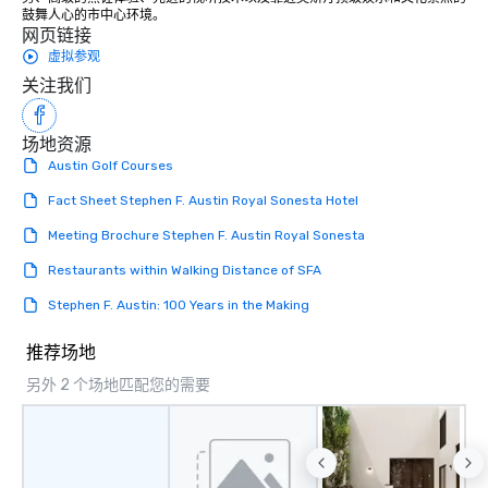
鼓舞人心的市中心环境。
网页链接
虚拟参观
关注我们
场地资源
Austin Golf Courses
Fact Sheet Stephen F. Austin Royal Sonesta Hotel
Meeting Brochure Stephen F. Austin Royal Sonesta
Restaurants within Walking Distance of SFA
Stephen F. Austin: 100 Years in the Making
推荐场地
另外 2 个场地匹配您的需要