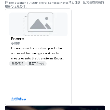
经 The Stephen F Austin Royal Sonesta Hotel 精心挑选，因其值得信赖的
服务与无缝协作。
Encore
多城市
Encore provides creative, production
and event technology services to
create events that transform. Encore
creates memorable event experiences
物流/装饰
首选工作人员
that engage and transform
organizations. As the global leader for
event technology and production
services, Encore’s team of creators,
innovators and experts deliver real
results through strategy and
查看简档
creative, advanced technology,
digital, environmental, staging, and
digital solutions for hybrid, virtual and