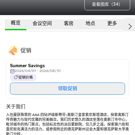
查看图库（34）
概览
会议空间
客房
地点
更多
常
促销
Summer Savings
2026/04/01 - 2026/08/31
促销价格
领取促销
关于我们
入住屡获殊荣的 AAA 四钻评级斯蒂芬·奥斯汀皇家索尼斯塔酒店，探索奥斯汀
传奇魅力与现代优雅的完美融合。我们历史悠久的酒店坐落在奥斯汀市中心，
毗邻城市的热门景点，包括标志性的派拉蒙剧院，仅几步之遥。探索第六街和
雷尼街充满活力的活力，或参观附近的德克萨斯州议会大厦和德克萨斯大学奥
斯汀分校。
