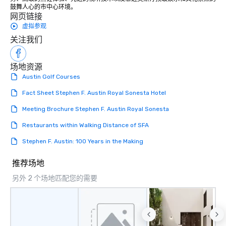
鼓舞人心的市中心环境。
网页链接
虚拟参观
关注我们
场地资源
Austin Golf Courses
Fact Sheet Stephen F. Austin Royal Sonesta Hotel
Meeting Brochure Stephen F. Austin Royal Sonesta
Restaurants within Walking Distance of SFA
Stephen F. Austin: 100 Years in the Making
推荐场地
另外 2 个场地匹配您的需要