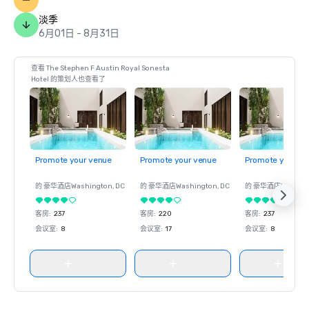
淡季
6月01日 - 8月31日
查看 The Stephen F Austin Royal Sonesta
Hotel 的策划人也查看了
Promote your venue
Promote your venue
Promote your ve
的 豪华酒店
Washington
, DC
的 豪华酒店
Washington
, DC
的 豪华酒店
Washin
客房
:
237
客房
:
220
客房
:
237
会议室
:
8
会议室
:
17
会议室
:
8