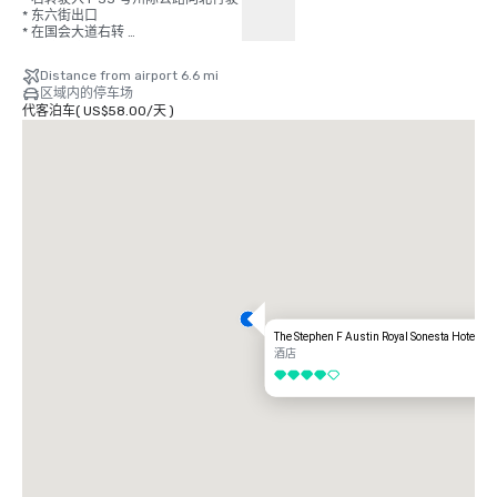
* 东六街出口 

* 在国会大道右转 

* 右转到位于第 7 街的酒店。
Distance from airport 6.6 mi
区域内的停车场
代客泊车
(
US$58.00
/
天
)
The Stephen F Austin Royal Sonesta Hotel
酒店
4/5