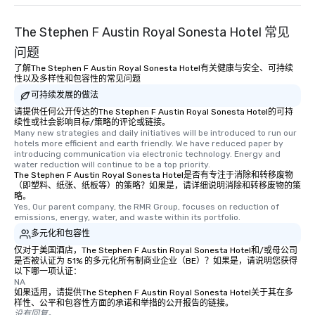
The Stephen F Austin Royal Sonesta Hotel 常见
问题
了解The Stephen F Austin Royal Sonesta Hotel有关健康与安全、可持续
性以及多样性和包容性的常见问题
可持续发展的做法
请提供任何公开传达的The Stephen F Austin Royal Sonesta Hotel的可持
续性或社会影响目标/策略的评论或链接。
Many new strategies and daily initiatives will be introduced to run our 
hotels more efficient and earth friendly. We have reduced paper by 
introducing communication via electronic technology. Energy and 
water reduction will continue to be a top priority.
The Stephen F Austin Royal Sonesta Hotel是否有专注于消除和转移废物
（即塑料、纸张、纸板等）的策略？如果是，请详细说明消除和转移废物的策
略。
Yes, Our parent company, the RMR Group, focuses on reduction of 
emissions, energy, water, and waste within its portfolio.
多元化和包容性
仅对于美国酒店，The Stephen F Austin Royal Sonesta Hotel和/或母公司
是否被认证为 51% 的多元化所有制商业企业（BE）？如果是，请说明您获得
以下哪一项认证：
NA
如果适用，请提供The Stephen F Austin Royal Sonesta Hotel关于其在多
样性、公平和包容性方面的承诺和举措的公开报告的链接。
没有回复。