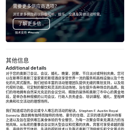
需要更多供应商选项？
in-person events of any type.
浏览更多供应商以获取视听、娱乐、交通及其他活动所需。
了解更多信息
技术支持
其他信息
Additional details
对于您的奥斯汀会议、会议、婚礼、晚宴、团聚、节日派对或特别庆典，您可
以在斯蒂芬奥斯汀皇家索尼斯塔酒店享受世界一流的服务和高档设施以及个性
化的礼宾式服务。我们经验丰富的活动管理团队提供无缝的策划支持，以及现
代视听功能、可定制的餐饮和灵活的活动场地，旨在提升各种场合的品质。我
们的场地拥有自然采光充足的会议空间、精致的装饰和奥斯汀市中心的黄金地
段，是举办各种规模的公司会议、行政人员务虚会、培训课程、婚礼、里程碑
庆典和社交活动的理想场所。

我们知道成功的会议或令人难忘的活动的秘诀。Stephen F. Austin Royal 
Sonesta 酒店拥有独特而独特的场地、豪华的住宿、正宗的德克萨斯州待客
之道以及旨在提供难忘美食体验的专业餐饮，为每一次聚会带来充满活力的当
地风味。从私密的董事会会议到大型会议和优雅的庆典，宾客可享受卓越的服
务、高级的烹饪体验、先进的视听技术以及靠近奥斯汀顶级娱乐和文化景点的