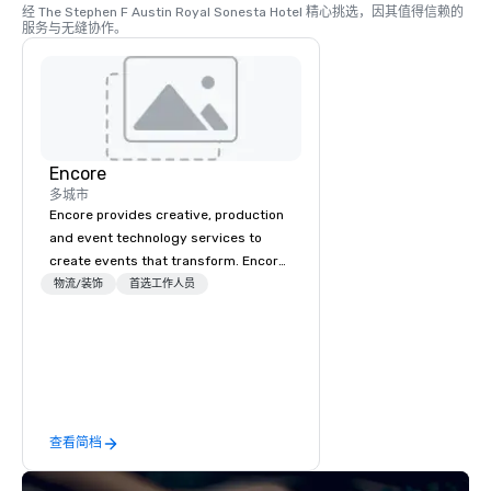
经 The Stephen F Austin Royal Sonesta Hotel 精心挑选，因其值得信赖的
服务与无缝协作。
Encore
多城市
Encore provides creative, production
and event technology services to
create events that transform. Encore
creates memorable event experiences
物流/装饰
首选工作人员
that engage and transform
organizations. As the global leader for
event technology and production
services, Encore’s team of creators,
innovators and experts deliver real
results through strategy and
查看简档
creative, advanced technology,
digital, environmental, staging, and
digital solutions for hybrid, virtual and