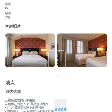
套房
22
税率
17%
客房照片
查
看
另
外
20
个
地点
到达这里
从机场出发的行车路线：

从机场左转驶入 71 号高速公路西

* 在 71 号高速公路上向西行驶 

阅读更多
* 右转驶入 I-35 号州际公路向北行驶 
