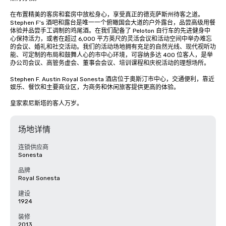
在布置精美的客房和套房中放松身心，享受真正的德克萨斯州待客之道。
Stephen F's 酒吧和露台是唯一一个俯瞰国会大道的户外露台，品尝高级用餐
体验并品尝手工调制的鸡尾酒。在我们配备了 Peloton 自行车的先进健身中
心保持活力，或者在超过 6,000 平方英尺的灵活会议和活动空间中举办难忘
的会议、婚礼和社交活动。我们的活动场地拥有充足的自然光线、现代视听功
能、可定制的布局和鼓舞人心的市中心环境，可容纳多达 400 位客人，是举
办公司会议、高管务虚会、董事会会议、培训课程和庆祝活动的理想场所。

Stephen F. Austin Royal Sonesta 酒店位于奥斯汀市中心，交通便利，靠近
娱乐、餐饮和主要商业区，为商务和休闲旅客提供更高的体验。

皇家索尼斯塔的客人万岁。
场地详情
连锁供应商
Sonesta
品牌
Royal Sonesta
建设
1924
装修
2013