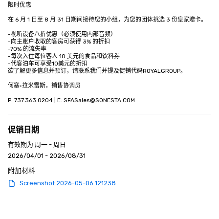
限时优惠

在 6 月 1 日至 8 月 31 日期间接待您的小组，为您的团体挑选 3 份皇家赠卡。

-视听设备八折优惠（必须使用内部音频）

-向主账户收取的客房可获得 3% 的折扣

-70% 的流失率

-每次入住每位客人 10 美元的食品和饮料券

-代客泊车可享受10美元的折扣

欲了解更多信息并预订，请联系我们并提及促销代码ROYALGROUP。

何塞·拉米雷斯，销售协调员

P: 737.363.0204 | E: SFASales@SONESTA.COM
促销日期
有效期为 周一 - 周日
2026/04/01 - 2026/08/31
附加材料
Screenshot 2026-05-06 121238