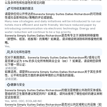
以及多样性和包容性的常见问题
可持续发展的做法
请提供任何公开传达的Sonesta Simply Suites Dallas Richardson的可持续
性或社会影响目标/策略的评论或链接。
Many new strategies and daily initiatives will be introduced to run our 
hotels more efficient and earth friendly. We have reduced paper by 
introducing communication via electronic technology. Energy and 
water reduction will continue to be a top priority.
Sonesta Simply Suites Dallas Richardson是否有专注于消除和转移废物
（即塑料、纸张、纸板等）的策略？如果是，请详细说明消除和转移废物的策
略。
Yes,
多元化和包容性
仅对于美国酒店，Sonesta Simply Suites Dallas Richardson和/或母公司
是否被认证为 51% 的多元化所有制商业企业（BE）？如果是，请说明您获得
以下哪一项认证：
没有回复。
如果适用，请提供Sonesta Simply Suites Dallas Richardson关于其在多样
性、公平和包容性方面的承诺和举措的公开报告的链接。
没有回复。
健康与安全
Sonesta Simply Suites Dallas Richardson的做法是根据公共政府实体或私
营组织的卫生服务建议制定的吗？如果是，请列出使用了哪些组织的建议来制
定这些做法：
Yes, WHO, CDC, ECOLAB INC
Sonesta Simply Suites Dallas Richardson是否对公共区域和公共设施（如