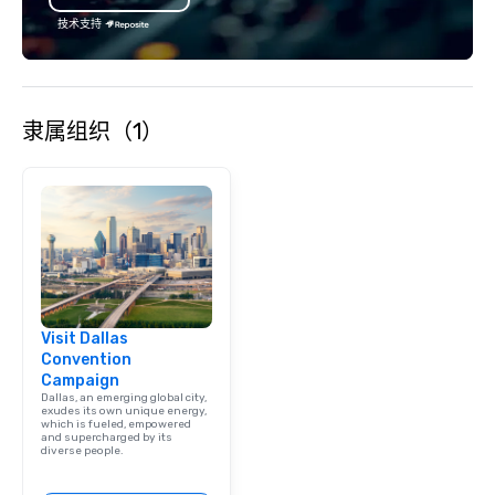
技术支持
隶属组织（1）
Visit Dallas
Convention
Campaign
Dallas, an emerging global city,
exudes its own unique energy,
which is fueled, empowered
and supercharged by its
diverse people.