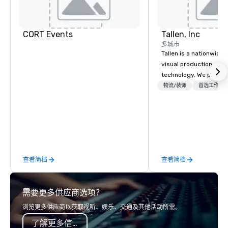
CORT Events
Tallen, Inc
多城市
Tallen is a nationwide 
visual production and
technology. We provide
solutions — from crea
物流/装饰
首选工作人
state-of-the-art equi
technical support — fo
meetings, and live even
With a dedicated team
to-coast network, we 
consistent, high-quali
查看简档
查看简档
while helping clients 
costs. Trusted by top 
across all industries, 
需要更多供应商选项？
visions to life and en
event creates lasting 
浏览更多供应商以获取视听、娱乐、交通及其他活动所需。
了解更多信息