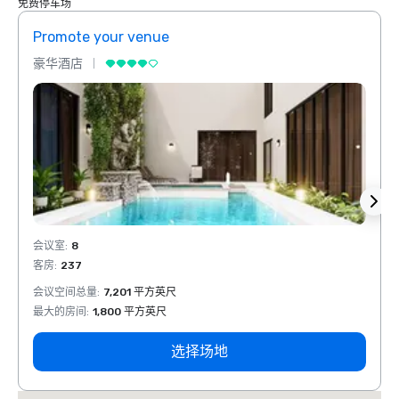
免费停车场
Promote your venue
Prom
豪华酒店
豪华
会议室
:
8
会议室
客房
:
237
客房
:
会议空间总量
:
7,201 平方英尺
会议空
最大的房间
:
1,800 平方英尺
最大的
选择场地