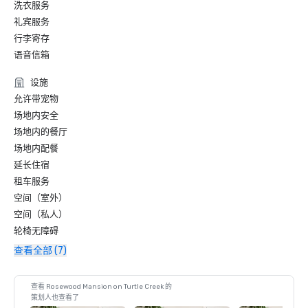
洗衣服务
《康德纳斯特旅行家》读者选择奖：德克萨斯州顶级酒店

礼宾服务
行李寄存
《福布斯旅游指南》四星级酒店排名

语音信箱
《福布斯旅游指南》四星餐厅排名：豪宅餐厅

设施
允许带宠物
AAA 四钻酒店排名

场地内安全
场地内的餐厅
AAA 四钻餐厅排名：豪宅餐厅

场地内配餐
延长住宿
租车服务
空间（室外）
空间（私人）
轮椅无障碍
查看全部 (7)
查看 Rosewood Mansion on Turtle Creek 的
策划人也查看了