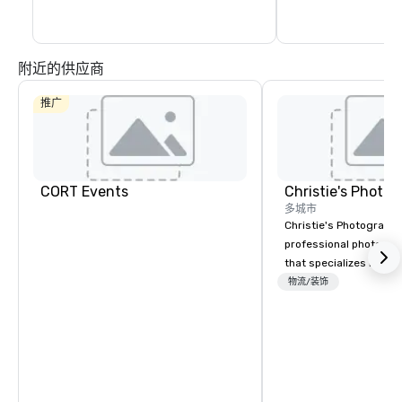
附近的供应商
推广
CORT Events
多城市
Christie's Photographic
professional photogr
that specializes in ca
for corporate events.
物流/装饰
in business for over 3
have a team of experi
photographers who ar
about their craft. The
a range of photograph
including portraits, h