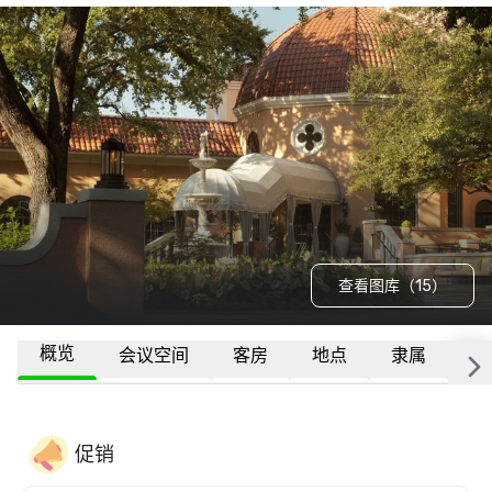
查看图库（15）
概览
会议空间
客房
地点
隶属
更
促销