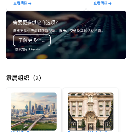
查看简档
查看简档
event photography. Th
printing and framing s
allowing clients to disp
需要更多供应商选项？
images in a variety of
Christie's Photographic
浏览更多供应商以获取视听、娱乐、交通及其他活动所需。
committed to deliverin
了解更多信息
images and exception
service, and they hav
技术支持
positive reviews from 
clients.
隶属组织（2）