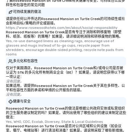
了解Rosewood Mansion on Turtle Creek有关健康与安全、可持续性以及多
样性和包容性的常见问题
可持续发展的做法
请提供任何公开传达的Rosewood Mansion on Turtle Creek的可持续性或社
会影响目标/策略的评论或链接。
https://www.rosewoodhotels.com/en/about/social-responsibility
Rosewood Mansion on Turtle Creek是否有专注于消除和转移废物（即塑
料、纸张、纸板等）的策略？如果是，请详细说明消除和转移废物的策略。
Yes, re-use damaged linens as cleaning rags, encourage use of 
glasses and mugs instead of to-go cups, recycle paper from 
shredders, encourage double-sided printing, recycle note pads from 
rooms
多元化和包容性
仅对于美国酒店，Rosewood Mansion on Turtle Creek和/或母公司是否被
认证为 51% 的多元化所有制商业企业（BE）？如果是，请说明您获得以下哪
一项认证：
没有回复。
如果适用，请提供Rosewood Mansion on Turtle Creek关于其在多样性、公
平和包容性方面的承诺和举措的公开报告的链接。
没有回复。
健康与安全
Rosewood Mansion on Turtle Creek的做法是根据公共政府实体或私营组织
的卫生服务建议制定的吗？如果是，请列出使用了哪些组织的建议来制定这些
做法：
Yes, WHO, CDC, Ecolab, Diversey, State & Local Guidelines
Rosewood Mansion on Turtle Creek是否对公共区域和公共设施（如会议
室、餐厅、电梯站等）进行清洁和消毒？如果是，请说明采取了哪些新措施。