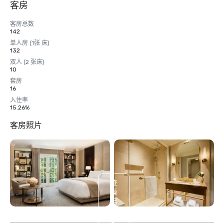
客房
客房总数
142
单人房 (1张 床)
132
双人 (2 张床)
10
套房
16
入住率
15.26%
客房照片
查
看
另
外
3