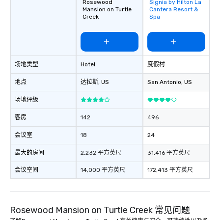
Rosewood
Signia by Hilton La
Removed from
Mansion on Turtle
Cantera Resort &
favorites
Creek
Spa
场地类型
Hotel
度假村
地点
达拉斯
, US
San Antonio
, US
场地评级
客房
142
496
会议室
18
24
最大的房间
2,232 平方英尺
31,416 平方英尺
会议空间
14,000 平方英尺
172,413 平方英尺
Rosewood Mansion on Turtle Creek 常见问题