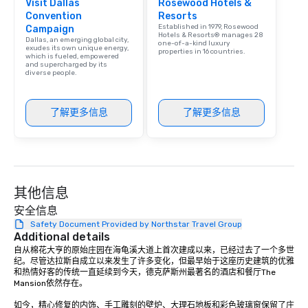
Visit Dallas
Rosewood Hotels &
Convention
Resorts
Established in 1979, Rosewood
Campaign
Hotels & Resorts® manages 28
Dallas, an emerging global city,
one-of-a-kind luxury
exudes its own unique energy,
properties in 16 countries.
which is fueled, empowered
and supercharged by its
diverse people.
了解更多信息
了解更多信息
其他信息
安全信息
Safety Document Provided by Northstar Travel Group
Additional details
自从棉花大亨的原始庄园在海龟溪大道上首次建成以来，已经过去了一个多世
纪。尽管达拉斯自成立以来发生了许多变化，但最早始于这座历史建筑的优雅
和热情好客的传统一直延续到今天，德克萨斯州最著名的酒店和餐厅The 
Mansion依然存在。

如今，精心修复的内饰、手工雕刻的壁炉、大理石地板和彩色玻璃窗保留了庄