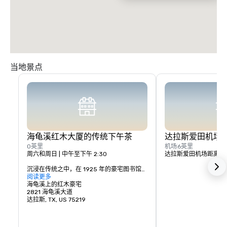
当地景点
海龟溪红木大厦的传统下午茶
达拉斯爱田机场
0英里
机场
6英里
周六和周日 | 中午至下午 2:30 

达拉斯爱田机场距离酒店
沉浸在传统之中，在 1925 年的豪宅图书馆私
密而历史的环境中供应，尽情享受经典传
阅读更多
统，即豪宅的传统下午茶。享受精心策划的
海龟溪上的红木豪宅
优雅茶体验，包括精选的传家宝有机茶、美
2821 海龟溪大道
味的茶三明治、招牌烤饼和灵感糕点。
达拉斯, TX, US 75219