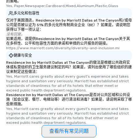
的策略。
Yes, Paper,Newspaper,Cardboard,Mixed,Aluminum,Plastic,Glass
多元化和包容性
仅对于美国酒店，Residence Inn by Marriott Dallas at The Canyon和/或母
公司是否被认证为 51% 的多元化所有制商业企业（BE）？如果是，请说明您
获得以下哪一项认证：
没有回复。
如果适用，请提供Residence Inn by Marriott Dallas at The Canyon关于其
在多样性、公平和包容性方面的承诺和举措的公开报告的链接。
https://www.marriott.com/diversity/diversity-and-inclusion.mi
健康与安全
Residence Inn by Marriott Dallas at The Canyon的做法是根据公共政府实
体或私营组织的卫生服务建议制定的吗？如果是，请列出使用了哪些组织的建
议来制定这些做法：
Yes, Marriott cares greatly about every guest's experience and takes 
hygiene and sanitation very seriously. Marriott has established strict 
standards of cleanliness for all of its hotels that either meet or 
exceed public health department regulations. 
Residence Inn by Marriott Dallas at The Canyon是否对公共区域和公共设
施（如会议室、餐厅、电梯站等）进行清洁和消毒？如果是，请说明采取了哪
些新措施。
Yes, Marriott cares greatly about every guest's experience and takes 
hygiene and sanitation very seriously. Marriott has established strict 
standards of cleanliness for all of its hotels that either meet or 
exceed public health department regulations. 
查看所有常见问题