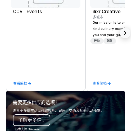
CORT Events
ilixr Creative
多城市
Our mission is to prov
kind culinary experien
you and your guests wi
memories and satiated
行动
配餐
detail is meticulously 
our commitment to hosp
over 40 years of expe
in some of the world'
acclaimed restaurants,
of excellence rarely fo
查看简档
查看简档
catering industry.
需要更多供应商选项？
浏览更多供应商以获取视听、娱乐、交通及其他活动所需。
了解更多信息
技术支持