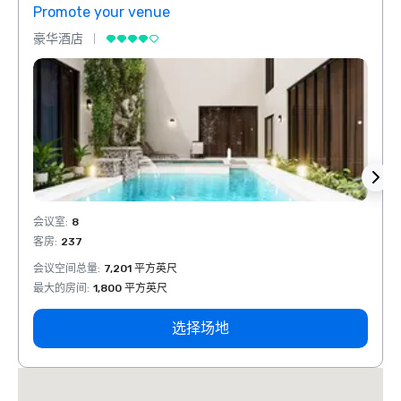
Promote your venue
Prom
豪华酒店
豪华
会议室
:
8
会议室
客房
:
237
客房
:
会议空间总量
:
7,201 平方英尺
会议空
最大的房间
:
1,800 平方英尺
最大的
选择场地