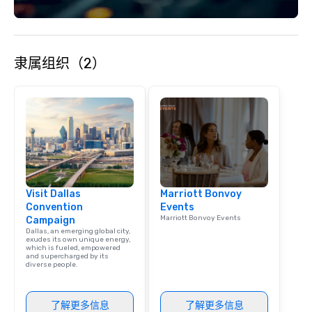
隶属组织（2）
Visit Dallas
Marriott Bonvoy
Convention
Events
Marriott Bonvoy Events
Campaign
Dallas, an emerging global city,
exudes its own unique energy,
which is fueled, empowered
and supercharged by its
diverse people.
了解更多信息
了解更多信息