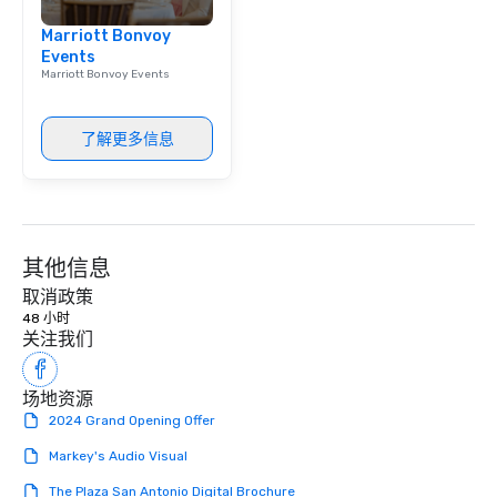
Marriott Bonvoy
Events
Marriott Bonvoy Events
了解更多信息
其他信息
取消政策
48 小时
关注我们
场地资源
2024 Grand Opening Offer
Markey's Audio Visual
The Plaza San Antonio Digital Brochure