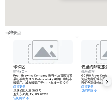
当地景点
珍珠区
去里约邮轮旅游
购物
3英里
娱乐
1英里
Pearl Brewing Company 拥有和运营的场地
GO RIO River Cr
最初被称为 J.B. Behloradsky 啤酒厂和城市
河成为我们城市灵魂的
啤酒厂。城市啤酒厂于1883年被一家投资集
我们色彩缤纷的驳船上
团收购，该集团由参与孤星酿造公司的当地
阅读更多
同时与圣安东尼奥丰富
阅读更多
商人和大亨组成。他们一起成立了圣安东尼
珍珠公园大道 303 号
和令人兴奋的未来紧密
访问网站
奥酿造公司（1883-1888 年）。
圣安东尼奥, TX, US 78215
访问网站