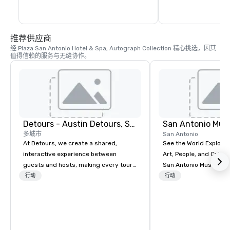
推荐供应商
经 Plaza San Antonio Hotel & Spa, Autograph Collection 精心挑选，因其
值得信赖的服务与无缝协作。
Detours - Austin Detours, San Antonio Detours, DFW Detours
San Antonio Mus
多城市
San Antonio
At Detours, we create a shared,
See the World Explore 
interactive experience between
Art, People, and Culture A visit to t
guests and hosts, making every tour
San Antonio Museum o
one-of-a-kind. Our experiences strike
takes you around the 
行动
行动
a balance between “headline” and
through five thousand y
“offbeat” Texas so guests can check
complex of buildings t
off their bucket lists and also
housed the Lone Star
experience the unexpected wow
is renowned for the m
moments. Each experience is led by
comprehensive ancien