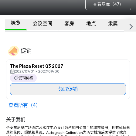
查看图库（47）
概览
会议空间
客房
地点
隶属
更
促销
The Plaza Reset Q3 2027
2027/07/01 - 2027/09/30
促销价格
领取促销
查看所有（4）
关于我们
圣安东尼奥广场酒店及水疗中心设计为占地四英亩半的城市绿洲，拥有郁郁葱
葱的花园、绿地和景观，Autograph Collection为历史城墙后面提供了喘息