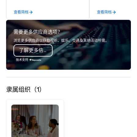
big-personality, local-expert hosts.
and Egyptian art collec
查看简档
查看简档
We don’t simply “find Tour Guides”, we
southern United States
seek out culture creators – actors,
Rockefeller Latin Amer
musicians, comedians, and other
spans the ages from t
需要更多供应商选项？
talented locals.
Americas to the prese
an outstanding collect
浏览更多供应商以获取视听、娱乐、交通及其他活动所需。
art. In the contemporar
了解更多信息
works of international
artists share prominen
技术支持
Texas and regional art
comprehensive Asian 
displays works from Ko
Japan, and includes a
隶属组织（1）
Chinese ceramics colle