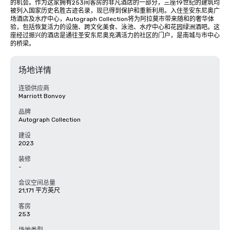
的机会。作为这家拥有253间客房的非凡酒店的一部分，三座19世纪的建筑均
被列入国家历史名胜古迹名录，现已得到保护和重新利用。入住圣安东尼奥广
场酒店及水疗中心，Autograph Collection将为阿拉莫市带来随和的奢华体
验，包括恢复活力的设施、跨文化美食、泳池、水疗中心和花园绿洲酒吧。这
座经过振兴的酒店是通往圣安东尼奥充满活力的社区的门户，是南城与市中心
的桥梁。
场地详情
连锁供应商
Marriott Bonvoy
品牌
Autograph Collection
建设
2023
装修
-
会议空间总量
21,171 平方英尺
客房
253