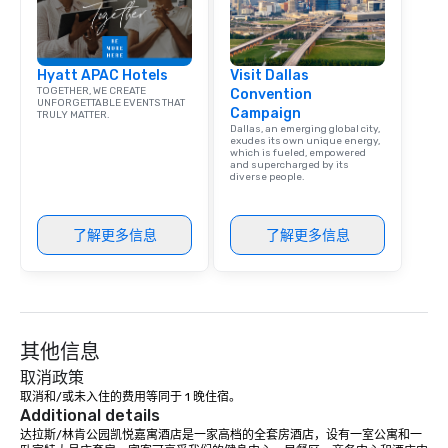
Hyatt APAC Hotels
Visit Dallas
TOGETHER, WE CREATE
Convention
UNFORGETTABLE EVENTS THAT
Campaign
TRULY MATTER.
Dallas, an emerging global city,
exudes its own unique energy,
which is fueled, empowered
and supercharged by its
diverse people.
了解更多信息
了解更多信息
其他信息
取消政策
取消和/或未入住的费用等同于 1 晚住宿。
Additional details
达拉斯/林肯公园凯悦嘉寓酒店是一家高档的全套房酒店，设有一室公寓和一