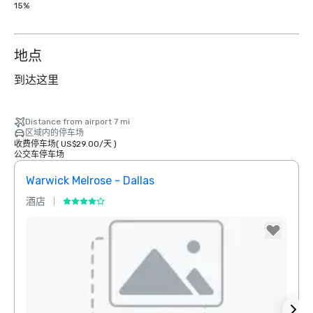
15%
地点
到达这里
Distance from airport 7 mi
区域内的停车场
收费停车场
(
US$29.00
/
天
)
公交车停车场
Warwick Melrose - Dallas
The 
酒店
酒店