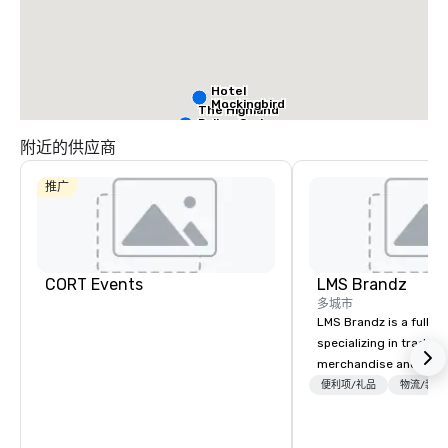
Hotel
Mockingbird
The Highland
Dallas, Curio
Collection by
附近的供应商
Hilton
推广
La Quinta Inn
by Wyndham
Dallas Uptown
CORT Events
LMS Brandz
Warwick
多城市
Melrose -
LMS Brandz is a full-s
Dallas
specializing in trade 
merchandise and muc
booth giveaways and 
便利项/礼品
物流/装饰
to executive gifting, d
banners, signage, fulfi