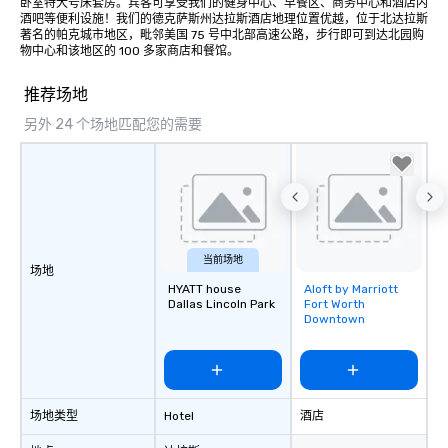
卧室特大号床套房。宾客可享受我们的健身中心、早餐区、商务中心和酒店内
酒吧等便利设施！我们的德克萨斯州达拉斯酒店地理位置优越，位于北达拉斯
著名的帕克城市地区，毗邻美国 75 号中北部高速公路，步行即可到达北园购
物中心和该地区的 100 多家商店和餐馆。
推荐场地
另外 24 个场地匹配您的需要
当前场地
场地
HYATT house
Aloft by Marriott
Removed from
Dallas Lincoln Park
Fort Worth
favorites
Downtown
场地类型
Hotel
酒店