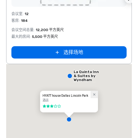
Extended
Stay America
Removed from favorites
Rem
Dallas - North
会议室
:
12
会议室
- Park Central
客房
:
184
客房
:
会议空间总量
:
12,200 平方英尺
会议空
最大的房间
:
5,500 平方英尺
最大的
选择场地
La Quinta Inn
& Suites by
Wyndham
Dallas North
Central
HYATT house Dallas Lincoln Park
酒店
3/5