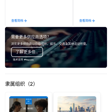
logistics, shipping, al
commerce solutions we 
While there are many 
companies to choose f
查看简档
查看简档
years of industry exp
commitment to except
service set us apart. W
需要更多供应商选项？
smart, reliable soluti
make the end-user ex
浏览更多供应商以获取视听、娱乐、交通及其他活动所需。
seamless from start to fini
了解更多信息
also a certified WOSB.
技术支持
隶属组织（2）