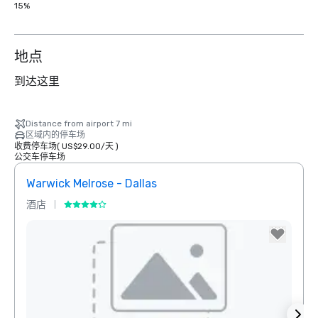
15%
地点
到达这里
Distance from airport 7 mi
区域内的停车场
收费停车场
(
US$29.00
/
天
)
公交车停车场
Warwick Melrose - Dallas
The 
酒店
酒店