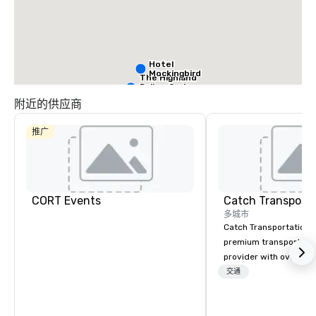
Hotel
Mockingbird
The Highland
Dallas, Curio
Collection by
附近的供应商
Hilton
推广
La Quinta Inn
by Wyndham
Dallas Uptown
CORT Events
Warwick
多城市
Melrose -
Catch Transportation i
Dallas
premium transportatio
provider with over 20 
experience. We offer a
交通
travel solutions — incl
charter buses, shuttle