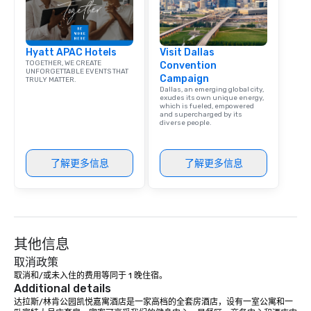
Hyatt APAC Hotels
Visit Dallas
TOGETHER, WE CREATE
Convention
UNFORGETTABLE EVENTS THAT
Campaign
TRULY MATTER.
Dallas, an emerging global city,
exudes its own unique energy,
which is fueled, empowered
and supercharged by its
diverse people.
了解更多信息
了解更多信息
其他信息
取消政策
取消和/或未入住的费用等同于 1 晚住宿。
Additional details
达拉斯/林肯公园凯悦嘉寓酒店是一家高档的全套房酒店，设有一室公寓和一