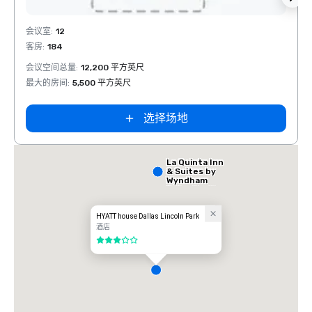
Extended
Stay America
Removed from favorites
Rem
Dallas - North
会议室
:
12
会议室
- Park Central
客房
:
184
客房
:
会议空间总量
:
12,200 平方英尺
会议空
最大的房间
:
5,500 平方英尺
最大的
选择场地
La Quinta Inn
& Suites by
Wyndham
Dallas North
Central
HYATT house Dallas Lincoln Park
酒店
3/5