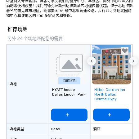
卧室特大号床套房。宾客可享受我们的健身中心、早餐区、商务中心和酒店内
酒吧等便利设施！我们的德克萨斯州达拉斯酒店地理位置优越，位于北达拉斯
著名的帕克城市地区，毗邻美国 75 号中北部高速公路，步行即可到达北园购
物中心和该地区的 100 多家商店和餐馆。
推荐场地
另外 24 个场地匹配您的需要
当前场地
场地
HYATT house
Hilton Garden Inn
Removed from
Dallas Lincoln Park
North Dallas
favorites
Central Expy
场地类型
Hotel
酒店