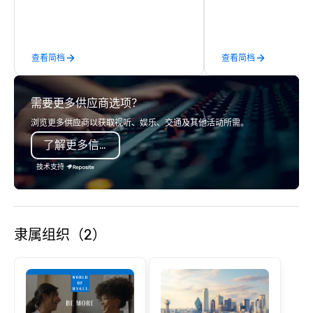
buses, limousines, and
— for events such as 
proms, corporate trave
trips. We are known fo
查看简档
查看简档
fleet, nationwide servi
modern technology lik
to deliver reliable, co
需要更多供应商选项？
experiences. We also sp
hotel room blockings at
浏览更多供应商以获取视听、娱乐、交通及其他活动所需。
as we own an operate 
了解更多信息
around the country. Wa
travel up a notch? Con
技术支持
our private jets!
隶属组织（2）