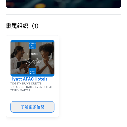
隶属组织（1）
Hyatt APAC Hotels
TOGETHER, WE CREATE
UNFORGETTABLE EVENTS THAT
TRULY MATTER.
了解更多信息