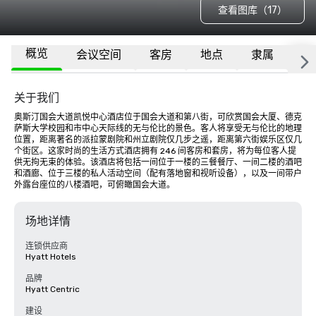
查看图库（17）
概览
会议空间
客房
地点
隶属
更
关于我们
奥斯汀国会大道凯悦中心酒店位于国会大道和第八街，可欣赏国会大厦、德克
萨斯大学校园和市中心天际线的无与伦比的景色。客人将享受无与伦比的地理
位置，距离著名的派拉蒙剧院和州立剧院仅几步之遥，距离第六街娱乐区仅几
个街区。这家时尚的生活方式酒店拥有 246 间客房和套房，将为每位客人提
供无拘无束的体验。该酒店将包括一间位于一楼的三餐餐厅、一间二楼的酒吧
和酒廊、位于三楼的私人活动空间（配有落地窗和视听设备），以及一间带户
外露台座位的八楼酒吧，可俯瞰国会大道。
场地详情
连锁供应商
Hyatt Hotels
品牌
Hyatt Centric
建设