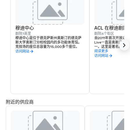
穆迪中心
ACL 在穆迪剧院
剧院
1英里
剧院
6个街区
穆迪中心是位于德克萨斯州奥斯汀的德克萨
自2011年首次开放以来
斯大学奥斯汀分校校园内的多功能体育馆。
Live一直是奥斯汀最
竞技场的座位总容量为15,000多个座位。
一。这里是著名的 Austin 
节目的所在地，每年举办
阅读更多
访问网站
是市中心的音乐热点，
访问网站
员提供支持。
附近的供应商