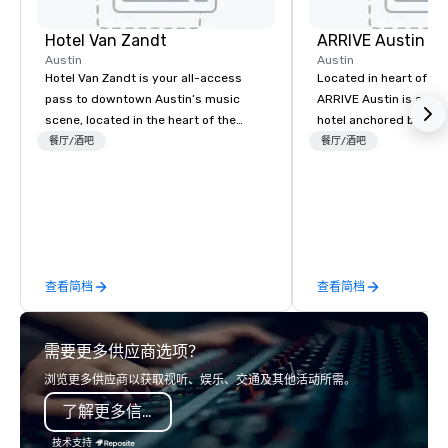
Hotel Van Zandt
ARRIVE Austin
Austin
Austin
Hotel Van Zandt is your all-access
Located in heart of Eas
pass to downtown Austin’s music
ARRIVE Austin is an 8
scene, located in the heart of the
hotel anchored by res
Rainey Street District. You’ll find a
bars that complement 
餐厅/酒吧
餐厅/酒吧
rough-around-the-edges kind of
State’s food and drink
sophistication, from our decked-out
architectural landmark
accommodations to our splashy
remarkable façade, the
rooftop pool. Elevate your Austin
rooms feature distinc
experience and catch vibes at Hotel
artwork – collages by
Van Zandt.
that pay tribute to the
查看简档
查看简档
“cowboy mythology,” a
inspiration from the u
landscape.
需要更多供应商选项？
浏览更多供应商以获取视听、娱乐、交通及其他活动所需。
了解更多信息
技术支持