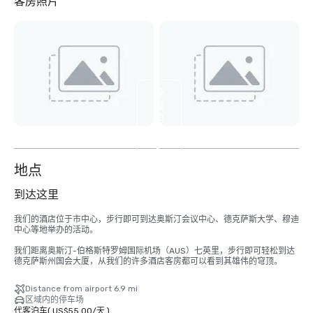
客房照片
查
看
另
外
3
个
地点
到达这里
我们的酒店位于市中心，步行即可到达奥斯汀会议中心、德克萨斯大学、穆迪
中心等地举办的活动。 

我们距离奥斯汀-伯格斯特罗姆国际机场（AUS）七英里，步行即可轻松到达
德克萨斯州国会大厦，从我们的许多酒店客房都可以看到其雄伟的穹顶。
Distance from airport 6.9 mi
区域内的停车场
代客泊车
(
US$55.00
/
天
)