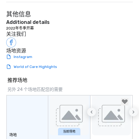
at various stops. Build Your Network
Our exclusive experiences provide the
其他信息
ultimate networking opportunities. At
a typical sit-down dinner, you’re lucky
Additional details
to engage the person to the left and
2022年冬季开幕
right of you. Because our tours take
关注我们
place at multiple restaurants, with
walking in between, there are
场地资源
countless opportunities to interact
Instagram
with different people when you sit
down at each venue and as you
World of Care Highlights
traverse along the way. Our
experiences not only provide more
推荐场地
ways to network, but a more convivial
另外 24 个场地匹配您的需要
way to do so. Large Groups Welcome
Lip Smacking Foodie Tours is ideal for
groups, small or large. Our
experiences can accommodate
groups from as few as 1 to as many
as 500 guests, making us an ideal
choice for any corporate group event.
当前场地
场地
Stress-Free Booking Process Booking