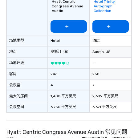
Hyatt Centric
Hotel Trinity,
Removed from
a tour is stress-free and allows you to
Congress Avenue
Autograph
favorites
Austin
Collection
enjoy the company of your guests
more easily. You’ll take comfort
knowing that everything is taken care
of from the moment the tour is
booked to the minute it concludes.
场地类型
Hotel
酒店
Since the menu is already set, you
have nothing to worry about. Just
地点
奥斯汀
, US
Austin
, US
remember to submit ahead of the tour
场地评级
date any dietary restrictions and food
-
allergies for anyone in your group.
客房
246
258
Feel Like a VIP at Each Stop With Lip
Smacking Foodie Tours, you and your
会议室
4
7
group members never have to worry
about waiting in line to get into a top
最大的房间
1,400 平方英尺
2,689 平方英尺
restaurant or being shown to a less
会议空间
6,750 平方英尺
6,671 平方英尺
than desirable table. On our tours,
everyone is treated like a VIP with
immediate seating upon arrival.
What’s more, your group may receive
Hyatt Centric Congress Avenue Austin 常见问题
a special warm welcome personally