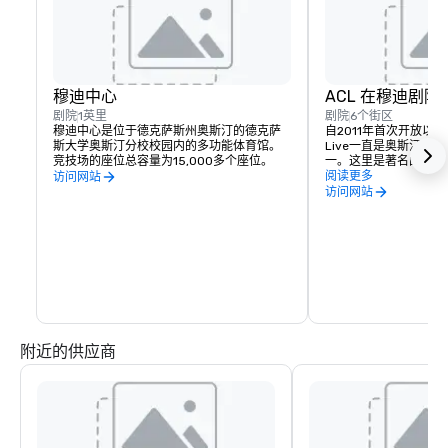
穆迪中心
ACL 在穆迪剧院
剧院
1英里
剧院
6个街区
穆迪中心是位于德克萨斯州奥斯汀的德克萨
自2011年首次开放以来
斯大学奥斯汀分校校园内的多功能体育馆。
Live一直是奥斯汀最
竞技场的座位总容量为15,000多个座位。
一。这里是著名的 Austin 
节目的所在地，每年举办
阅读更多
访问网站
是市中心的音乐热点，
访问网站
员提供支持。
附近的供应商