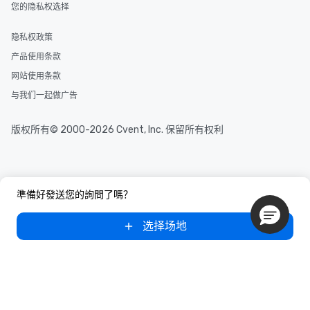
您的隐私权选择
and your guests might not have
discovered otherwise on your own or
隐私权政策
at a typical corporate dinner. We offer
a way to try some of the finest spots
产品使用条款
in the city and dive into various
网站使用条款
cuisines and dishes. All the pre-
与我们一起做广告
selected dishes are curated to our
high standards to ensure they will
delight any palate. Tours Available
版权所有© 2000-2026 Cvent, Inc. 保留所有权利
from Day to Night With any corporate
group experience, booking flexibility is
key. Whether you desire a tour during
business hours or early evening right
準備好發送您的詢問了嗎？
after work, we can coordinate with
you to provide options that fit your
选择场地
needs. Go for as Long or as Short as
You Like Along with flexible
scheduling, Lip Smacking Foodie
Tours also provides a range of tour
durations. Our shortest tour is about
2.5 hours; our longest is about 5