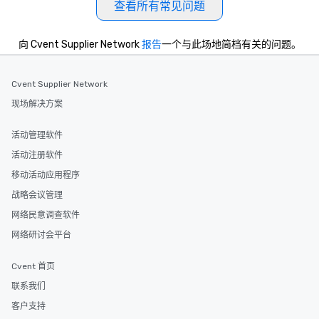
convenient and efficient way the
查看所有常见问题
experience is designed. All
restaurants are within an easy
向 Cvent Supplier Network
报告
一个与此场地简档有关的问题。
walking distance of each other. The
short stroll allows your group
members a chance to engage in prime
Cvent Supplier Network
networking opportunities before
现场解决方案
heading to the next place on your tour
itinerary. You Get a Dinner and a Show
活动管理软件
Our tours offer an exquisite feast plus
entertainment. All tours include a
活动注册软件
knowledgeable, professional guide
移动活动应用程序
who leads the group on a walking tour,
战略会议管理
offering engaging tidbits and
fascinating stories. Several other
网络民意调查软件
interactive experiences are included
网络研讨会平台
along the way exclusively to our tours,
ensuring there is never a dull moment.
Cvent 首页
Different Types of Cuisine Our
experiences offer the ability to enjoy
联系我们
several renowned restaurants in one
客户支持
convenient outing, including ones you