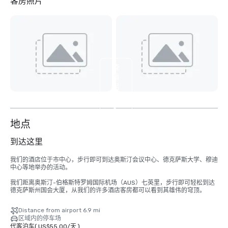
客房照片
查
看
另
外
3
个
地点
到达这里
我们的酒店位于市中心，步行即可到达奥斯汀会议中心、德克萨斯大学、穆迪
中心等地举办的活动。 

我们距离奥斯汀-伯格斯特罗姆国际机场（AUS）七英里，步行即可轻松到达
德克萨斯州国会大厦，从我们的许多酒店客房都可以看到其雄伟的穹顶。
Distance from airport 6.9 mi
区域内的停车场
代客泊车
(
US$55.00
/
天
)