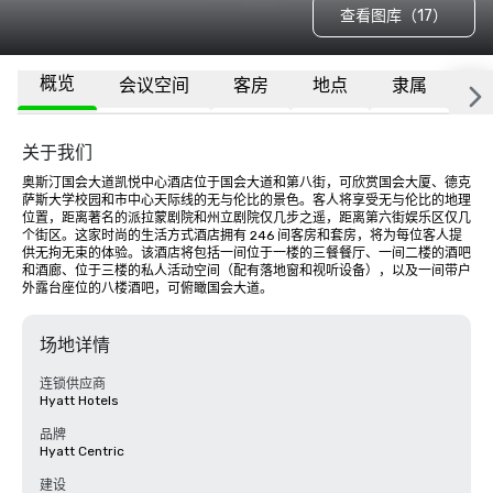
查看图库（17）
概览
会议空间
客房
地点
隶属
更
关于我们
奥斯汀国会大道凯悦中心酒店位于国会大道和第八街，可欣赏国会大厦、德克
萨斯大学校园和市中心天际线的无与伦比的景色。客人将享受无与伦比的地理
位置，距离著名的派拉蒙剧院和州立剧院仅几步之遥，距离第六街娱乐区仅几
个街区。这家时尚的生活方式酒店拥有 246 间客房和套房，将为每位客人提
供无拘无束的体验。该酒店将包括一间位于一楼的三餐餐厅、一间二楼的酒吧
和酒廊、位于三楼的私人活动空间（配有落地窗和视听设备），以及一间带户
外露台座位的八楼酒吧，可俯瞰国会大道。
场地详情
连锁供应商
Hyatt Hotels
品牌
Hyatt Centric
建设