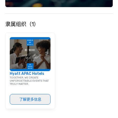
with utmost care, who personalizes
each experience with fun and
engaging information along the way.
Lip Smacking Foodie Tours are both an
隶属组织（1）
entertaining activity and unique
dining experience melded into one,
that are sure to add new vitality to
meeting events, from conferences to
team building. All-Inclusive Group
Dining When meeting planners book a
corporate group event through Lip
Smacking Foodie Tours, the entire
group is assured a top-notch dining
Hyatt APAC Hotels
experience with three to four
TOGETHER, WE CREATE
signature dishes at each restaurant.
UNFORGETTABLE EVENTS THAT
TRULY MATTER.
Our affordable tours are priced per
person with tax and gratuities
included. The only thing not included
了解更多信息
are drinks. However, a beverage
package upgrade is available, which
provides guests a signature cocktail