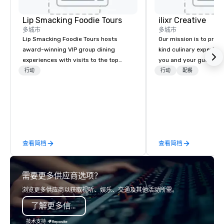
Lip Smacking Foodie Tours
ilixr Creative
多城市
多城市
Lip Smacking Foodie Tours hosts
Our mission is to prov
award-winning VIP group dining
kind culinary experien
experiences with visits to the top
you and your guests wi
restaurants throughout the United
memories and satiated
行动
行动
配餐
States. Choose either a daytime
detail is meticulously 
activity or evening dine-around where
our commitment to hosp
groups are escorted immediately to
over 40 years of expe
the best tables in the house at the
in some of the world'
most-sought-after restaurants to
acclaimed restaurants,
enjoy a parade of signature dishes
of excellence rarely fo
查看简档
查看简档
and craft cocktails at each venue, all
catering industry.
with complete VIP service. This unique
experience gives guests the
需要更多供应商选项？
opportunity to sit next to different
colleagues at each venue to mix,
浏览更多供应商以获取视听、娱乐、交通及其他活动所需。
mingle, and easily network. Each tour
了解更多信息
is led by a professional guide
specializing in escorting large groups
技术支持