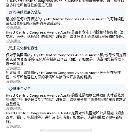
了解Hyatt Centric Congress Avenue Austin有关健康与安全、可持续性以
from the restaurant chef. Menus can
及多样性和包容性的常见问题
be printed featuring your logo, too,
可持续发展的做法
which can be an added bonus for all
请提供任何公开传达的Hyatt Centric Congress Avenue Austin的可持续性
those Instagram moments you share.
或社会影响目标/策略的评论或链接。
For added ease, we can even arrange
没有回复。
Hyatt Centric Congress Avenue Austin是否有专注于消除和转移废物（即
transportation pick-up and drop-off,
塑料、纸张、纸板等）的策略？如果是，请详细说明消除和转移废物的策略。
as well as an event photographer. And
没有回复。
for groups that desire an extra luxe
多元化和包容性
experience, we can also arrange for
仅对于美国酒店，Hyatt Centric Congress Avenue Austin和/或母公司是否
an evening helicopter ride over the
被认证为 51% 的多元化所有制商业企业（BE）？如果是，请说明您获得以下
哪一项认证：
glittering lights of The Strip. A
没有回复。
Memorable Experience for All Lip
如果适用，请提供Hyatt Centric Congress Avenue Austin关于其在多样
Smacking Foodie Tours offers a way
性、公平和包容性方面的承诺和举措的公开报告的链接。
没有回复。
to gather and dine that few have
健康与安全
experienced, and all are sure to
remember. Our one-of-a-kind tours
Hyatt Centric Congress Avenue Austin的做法是根据公共政府实体或私营
组织的卫生服务建议制定的吗？如果是，请列出使用了哪些组织的建议来制定
are special, from the first stop to the
这些做法：
last. It’s an experience that attendees
没有回复。
Hyatt Centric Congress Avenue Austin是否对公共区域和公共设施（如会
will reminisce about long after they
议室、餐厅、电梯站等）进行清洁和消毒？如果是，请说明采取了哪些新措
leave. Location, Location, Location
施。
One of the best reasons to book is the
没有回复。