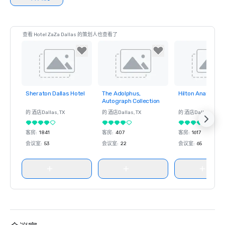
查看 Hotel ZaZa Dallas 的策划人也查看了
Sheraton Dallas Hotel
The Adolphus,
Hilton Anatole
Removed from
Removed from
Removed fro
Autograph Collection
favorites
favorites
favorites
的 酒店
Dallas
, TX
的 酒店
Dallas
, TX
的 酒店
Dallas
, TX
客房
:
1841
客房
:
407
客房
:
1617
会议室
:
53
会议室
:
22
会议室
:
65