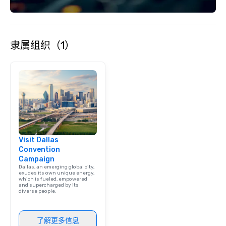
隶属组织（1）
Visit Dallas
Convention
Campaign
Dallas, an emerging global city,
exudes its own unique energy,
which is fueled, empowered
and supercharged by its
diverse people.
了解更多信息