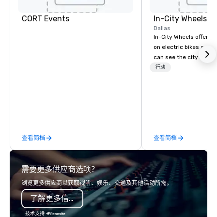
CORT Events
In-City Wheels
Dallas
In-City Wheels offers t
on electric bikes and 
can see the city in th
possible. Our tours ar
行动
customizable, so you 
which parts of Dallas 
And our guides are the
business, so you’re g
have a good time.
查看简档
查看简档
需要更多供应商选项？
浏览更多供应商以获取视听、娱乐、交通及其他活动所需。
了解更多信息
技术支持