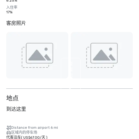
8.25%
入住率
17%
客房照片
查
看
另
外
8
个
地点
到达这里
Distance from airport 6 mi
区域内的停车场
代客泊车
(
US$67.00
/
天
)