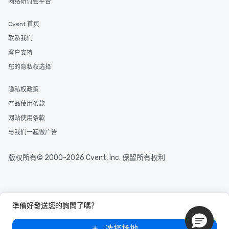
网络研讨会平台
One of the best reasons to book is the
convenient and efficient way the
Cvent 首页
experience is designed. All
restaurants are within an easy
联系我们
walking distance of each other. The
客户支持
short stroll allows your group
您的隐私权选择
members a chance to engage in prime
networking opportunities before
heading to the next place on your tour
隐私权政策
itinerary. You Get a Dinner and a Show
产品使用条款
Our tours offer an exquisite feast plus
网站使用条款
entertainment. All tours include a
knowledgeable, professional guide
与我们一起做广告
who leads the group on a walking tour,
offering engaging tidbits and
版权所有© 2000-2026 Cvent, Inc. 保留所有权利
fascinating stories. Several other
interactive experiences are included
along the way exclusively to our tours,
ensuring there is never a dull moment.
準備好發送您的詢問了嗎？
Different Types of Cuisine Our
experiences offer the ability to enjoy
选择场地
several renowned restaurants in one