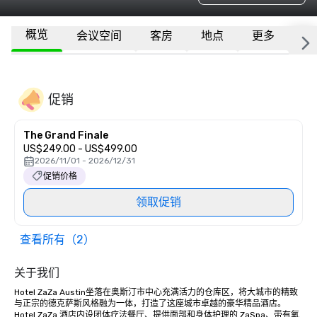
概览
会议空间
客房
地点
更多
常
促销
The Grand Finale
US$249.00 - US$499.00
2026/11/01 - 2026/12/31
促销价格
领取促销
查看所有（2）
关于我们
Hotel ZaZa Austin坐落在奥斯汀市中心充满活力的仓库区，将大城市的精致
与正宗的德克萨斯风格融为一体，打造了这座城市卓越的豪华精品酒店。
Hotel ZaZa 酒店内设团体疗法餐厅、提供面部和身体护理的 ZaSpa、带有氧