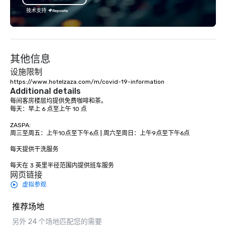
specializing in escorting large groups
技术支持
with utmost care, who personalizes
each experience with fun and
engaging information along the way.
Lip Smacking Foodie Tours are both an
其他信息
entertaining activity and unique
dining experience melded into one,
设施限制
that are sure to add new vitality to
https://www.hotelzaza.com/m/covid-19-information 
Additional details
meeting events, from conferences to
每间客房楼层均提供免费咖啡和茶。

team building. All-Inclusive Group
每天：早上 6 点至上午 10 点

Dining When meeting planners book a
corporate group event through Lip
ZASPA:

周三至周五：上午10点至下午6点 | 周六至周日：上午9点至下午6点

Smacking Foodie Tours, the entire
group is assured a top-notch dining
每天提供干洗服务

experience with three to four
每天在 3 英里半径范围内提供班车服务
signature dishes at each restaurant.
网页链接
Our affordable tours are priced per
虚拟参观
person with tax and gratuities
included. The only thing not included
推荐场地
are drinks. However, a beverage
package upgrade is available, which
另外 24 个场地匹配您的需要