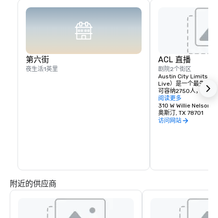
第六街
ACL 直播
夜生活
1英里
剧院
2个街区
Austin City Limit
Live）是一个最先进
可容纳2750人，每年
这里是录制备受赞誉的KL
阅读更多
系列节目《奥斯汀城市
310 W Willie Nelson B
地，这是美国电视历史
奥斯汀, TX 78701
乐连续剧。
访问网站
附近的供应商