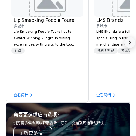
Lip Smacking Foodie Tours
LMS Brandz
多城市
多城市
Lip Smacking Foodie Tours hosts
LMS Brandz is a full-s
award-winning VIP group dining
specializing in trade 
experiences with visits to the top
merchandise and muc
restaurants throughout the United
booth giveaways and 
行动
便利项/礼品
物流/装饰
States. Choose either a daytime
to executive gifting, d
activity or evening dine-around where
banners, signage, fulfi
groups are escorted immediately to
logistics, shipping, al
the best tables in the house at the
commerce solutions we 
most-sought-after restaurants to
While there are many 
enjoy a parade of signature dishes
companies to choose f
查看简档
查看简档
and craft cocktails at each venue, all
years of industry exp
with complete VIP service. This unique
commitment to except
experience gives guests the
service set us apart. W
需要更多供应商选项？
opportunity to sit next to different
smart, reliable soluti
colleagues at each venue to mix,
make the end-user ex
浏览更多供应商以获取视听、娱乐、交通及其他活动所需。
mingle, and easily network. Each tour
seamless from start to fini
了解更多信息
is led by a professional guide
also a certified WOSB.