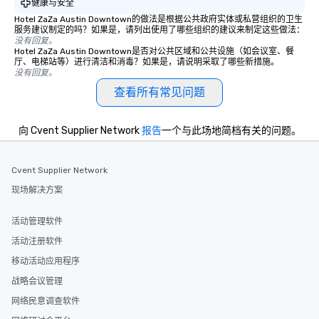
健康与安全
a special warm welcome personally
Hotel ZaZa Austin Downtown的做法是根据公共政府实体或私营组织的卫生
from the restaurant chef. Menus can
服务建议制定的吗？如果是，请列出使用了哪些组织的建议来制定这些做法：
be printed featuring your logo, too,
没有回复。
Hotel ZaZa Austin Downtown是否对公共区域和公共设施（如会议室、餐
which can be an added bonus for all
厅、电梯站等）进行清洁和消毒？如果是，请说明采取了哪些新措施。
those Instagram moments you share.
没有回复。
For added ease, we can even arrange
查看所有常见问题
transportation pick-up and drop-off,
as well as an event photographer. And
for groups that desire an extra luxe
向 Cvent Supplier Network
报告
一个与此场地简档有关的问题。
experience, we can also arrange for
an evening helicopter ride over the
Cvent Supplier Network
glittering lights of The Strip. A
Memorable Experience for All Lip
现场解决方案
Smacking Foodie Tours offers a way
to gather and dine that few have
活动管理软件
experienced, and all are sure to
活动注册软件
remember. Our one-of-a-kind tours
移动活动应用程序
are special, from the first stop to the
last. It’s an experience that attendees
战略会议管理
will reminisce about long after they
网络民意调查软件
leave. Location, Location, Location