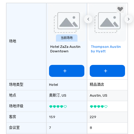
provides guests a signature cocktail
at various stops. Build Your Network
Our exclusive experiences provide the
ultimate networking opportunities. At
a typical sit-down dinner, you’re lucky
to engage the person to the left and
当前场地
right of you. Because our tours take
场地
place at multiple restaurants, with
Hotel ZaZa Austin
Thompson Austin
Removed from
Downtown
by Hyatt
walking in between, there are
favorites
countless opportunities to interact
with different people when you sit
down at each venue and as you
traverse along the way. Our
experiences not only provide more
场地类型
Hotel
精品酒店
ways to network, but a more convivial
地点
奥斯汀
, US
Austin
, US
way to do so. Large Groups Welcome
Lip Smacking Foodie Tours is ideal for
场地评级
groups, small or large. Our
experiences can accommodate
客房
159
229
groups from as few as 1 to as many
as 500 guests, making us an ideal
会议室
7
8
choice for any corporate group event.