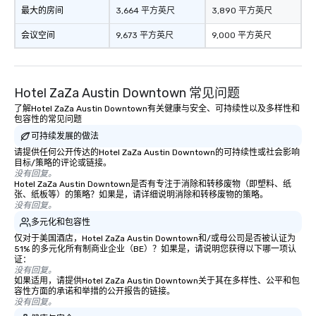
最大的房间
3,664 平方英尺
3,890 平方英尺
Stress-Free Booking Process Booking
a tour is stress-free and allows you to
会议空间
9,673 平方英尺
9,000 平方英尺
enjoy the company of your guests
more easily. You’ll take comfort
knowing that everything is taken care
of from the moment the tour is
Hotel ZaZa Austin Downtown 常见问题
booked to the minute it concludes.
了解Hotel ZaZa Austin Downtown有关健康与安全、可持续性以及多样性和
Since the menu is already set, you
包容性的常见问题
have nothing to worry about. Just
可持续发展的做法
remember to submit ahead of the tour
请提供任何公开传达的Hotel ZaZa Austin Downtown的可持续性或社会影响
date any dietary restrictions and food
目标/策略的评论或链接。
没有回复。
allergies for anyone in your group.
Hotel ZaZa Austin Downtown是否有专注于消除和转移废物（即塑料、纸
Feel Like a VIP at Each Stop With Lip
张、纸板等）的策略？如果是，请详细说明消除和转移废物的策略。
没有回复。
Smacking Foodie Tours, you and your
group members never have to worry
多元化和包容性
about waiting in line to get into a top
仅对于美国酒店，Hotel ZaZa Austin Downtown和/或母公司是否被认证为
51% 的多元化所有制商业企业（BE）？如果是，请说明您获得以下哪一项认
restaurant or being shown to a less
证：
than desirable table. On our tours,
没有回复。
如果适用，请提供Hotel ZaZa Austin Downtown关于其在多样性、公平和包
everyone is treated like a VIP with
容性方面的承诺和举措的公开报告的链接。
immediate seating upon arrival.
没有回复。
What’s more, your group may receive