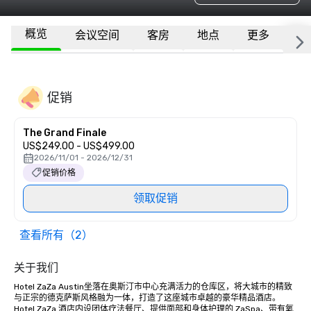
概览
会议空间
客房
地点
更多
常
促销
The Grand Finale
US$249.00 - US$499.00
2026/11/01 - 2026/12/31
促销价格
领取促销
查看所有（2）
关于我们
Hotel ZaZa Austin坐落在奥斯汀市中心充满活力的仓库区，将大城市的精致
与正宗的德克萨斯风格融为一体，打造了这座城市卓越的豪华精品酒店。
Hotel ZaZa 酒店内设团体疗法餐厅、提供面部和身体护理的 ZaSpa、带有氧