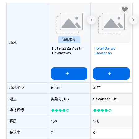
当前场地
场地
Hotel ZaZa Austin
Hotel Bardo
Removed from
Downtown
Savannah
favorites
场地类型
Hotel
酒店
地点
奥斯汀
, US
Savannah
, US
场地评级
客房
159
148
会议室
7
6