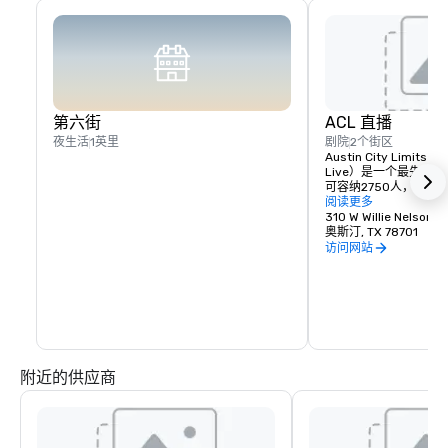
第六街
ACL 直播
夜生活
1英里
剧院
2个街区
Austin City Limit
Live）是一个最先进
可容纳2750人，每年
这里是录制备受赞誉的KL
阅读更多
系列节目《奥斯汀城市
310 W Willie Nelson B
地，这是美国电视历史
奥斯汀, TX 78701
乐连续剧。
访问网站
附近的供应商