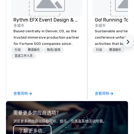
Rythm EFX Event Design & Fabrication
Go! Running Tour
多城市
多城市
Based centrally in Denver, CO, as the
Sustainable and healt
trusted immersive production partner
conference unforgetta
for Fortune 500 companies since
activities that boost 
2012. We deliver stunning premium AV
lower carbon footprint
行动
聘请娱乐
物流/装饰
行动
聘请娱乐
and in-house custom scenic
首选工作人员
world on the run with e
fabrication nationwide, so your event
running guides.
feels seamless, looks incredible, and
saves you money through smart
bundling and single-point
coordination. Clients keep coming
查看简档
查看简档
back because we make production
effortless, making planners look
brilliant with stunning events their
需要更多供应商选项？
leadership loves.
浏览更多供应商以获取视听、娱乐、交通及其他活动所需。
了解更多信息