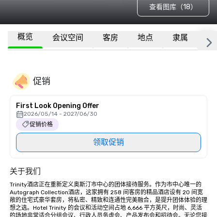
查看图库（18）
概览
会议空间
客房
地点
隶属
更
促销
First Look Opening Offer
2026/05/14 - 2027/06/30
促销价格
领取促销
关于我们
Trinity酒店正在重新定义奥斯汀市中心的团体接待服务。作为市中心唯一的
Autograph Collection酒店，这家拥有 258 间客房的精品酒店设有 20 间宽
敞的住宅式豪华套房，将私密、精致和连通性完美融合，是提升团体体验的理
想之选。Hotel Trinity 的会议和活动空间占地 6,666 平方英尺，时尚、灵活
的场地非常适合分组会议、行政人员务虚会、产品发布会和招待会。无论您接