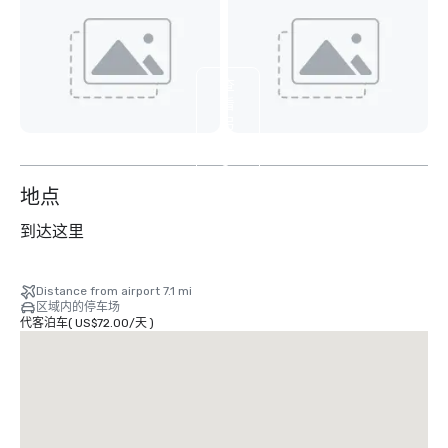
查
看
另
外
8
个
地点
到达这里
Distance from airport 7.1 mi
区域内的停车场
代客泊车
(
US$72.00
/
天
)