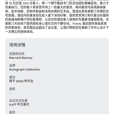
待 12 位还是 300 位客人，每一个细节都由专门的活动团队精确呈现，致力于
完美执行。您的客人将享受市场上一些最大的客房，每间客房均采用高档装
饰，如木地板、定制木制品和当地风格的艺术品，营造出具有奥斯汀风情的住
宅氛围。酒店内的美食旨在给人留下深刻印象：提供贵宾预订和代客泊车服务
的高端海鲜餐厅和牡蛎酒吧，以及仅供酒店客人使用的专属屋顶度假胜地，在
奥斯汀天际线下提供放松身心或社交的宁静空间。Trinity 酒店提供身临其境
的宾客体验，其范围远远超出了会议室。让我们帮助您在奥斯汀市中心设计下
一次难忘的团体体验。
场地详情
连锁供应商
Marriott Bonvoy
品牌
Autograph Collection
建设
将于 2026 年开业
装修
-
会议空间总量
6,671 平方英尺
客房