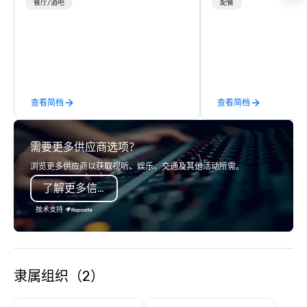
bars that complement the Lone Star
considered. 2 Dine 4 F
餐厅/酒吧
配餐
State’s food and drink epicenter. An
offers the finest, besp
architectural landmark with a
service throughout ce
remarkable façade, the hotel’s guest
beyond. More than that
rooms feature distinctive design and
happiness business. Let us be the
artwork – collages by Sarah Presson –
team to make your eve
that pay tribute to the state’s
parties and entertainm
查看简档
查看简档
“cowboy mythology,” and take
delightful. Email our Event Planners at
inspiration from the unique physical
info@2dine4.com or giv
landscape.
512-467-6600. From cozy dinner
需要更多供应商选项？
parties to opulent occ
provides the spark tha
浏览更多供应商以获取视听、娱乐、交通及其他活动所需。
party to life. Our team
了解更多信息
designing menus just 
unwavering attention to d
技术支持
operations are tucked 
"Eastside Oasis" only 
downtown. We support
practices and enjoy gi
隶属组织（2）
community.