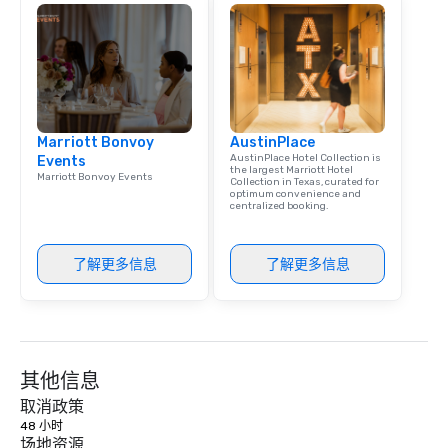
Marriott Bonvoy
AustinPlace
AustinPlace Hotel Collection is
Events
the largest Marriott Hotel
Marriott Bonvoy Events
Collection in Texas, curated for
optimum convenience and
centralized booking.
了解更多信息
了解更多信息
其他信息
取消政策
48 小时
场地资源