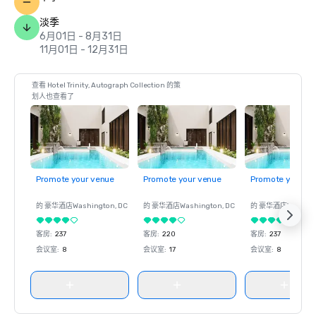
淡季
6月01日 - 8月31日
11月01日 - 12月31日
查看 Hotel Trinity, Autograph Collection 的策
划人也查看了
Promote your venue
Promote your venue
Promote your ve
的 豪华酒店
Washington
, DC
的 豪华酒店
Washington
, DC
的 豪华酒店
Washin
客房
:
237
客房
:
220
客房
:
237
会议室
:
8
会议室
:
17
会议室
:
8