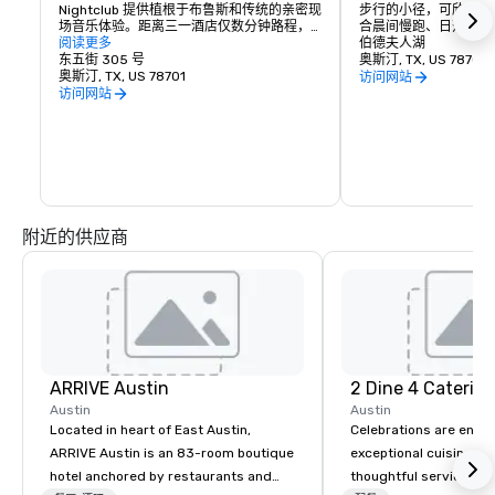
Nightclub 提供植根于布鲁斯和传统的亲密现
步行的小径，可欣赏迷
场音乐体验。距离三一酒店仅数分钟路程，
合晨间慢跑、日落漫步
是寻求真正的奥斯汀之夜的客人的必游之
阅读更多
伯德夫人湖
地。
东五街 305 号
奥斯汀, TX, US 78701
奥斯汀, TX, US 78701
访问网站
访问网站
附近的供应商
ARRIVE Austin
2 Dine 4 Caterin
Austin
Austin
Located in heart of East Austin,
Celebrations are enh
ARRIVE Austin is an 83-room boutique
exceptional cuisine is
hotel anchored by restaurants and
thoughtful service and