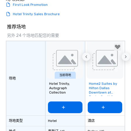
First Look Promotion
Hotel Trinity Sales Brochure
推荐场地
另外 24 个场地匹配您的需要
当前场地
场地
Hotel Trinity,
Home2 Suites by
Removed from
Autograph
Hilton Dallas
favorites
Collection
Downtown at
Baylor Scott &
White
场地类型
Hotel
酒店