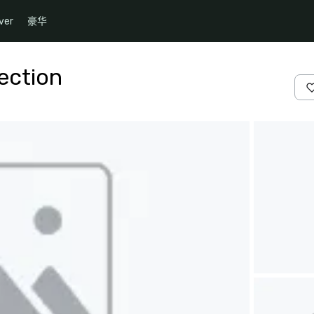
ver
豪华
lection