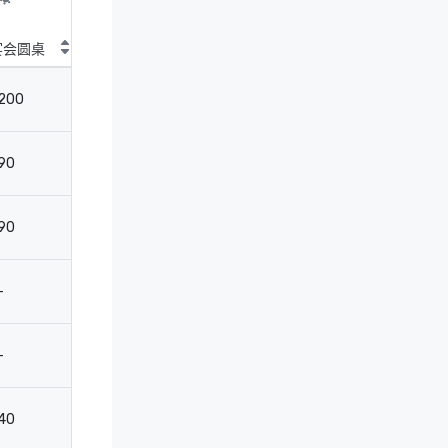
宴会圆桌
剧院
教室
会
200
300
126
-
90
160
63
3
90
160
63
3
-
-
-
-
-
-
-
12
40
60
27
13