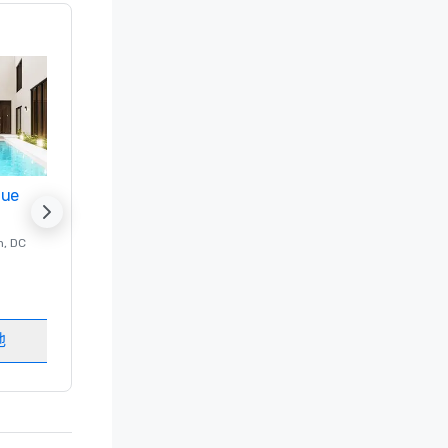
nue
Promote your venue
n
, DC
的 豪华酒店
Washington
, DC
客房
:
237
会议室
:
8
地
选择场地