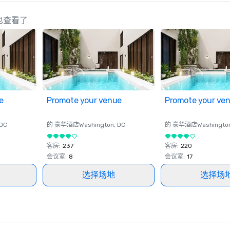
划人也查看了
e
Promote your venue
Promote your ve
 DC
的 豪华酒店
Washington
, DC
的 豪华酒店
Washingto
客房
:
237
客房
:
220
会议室
:
8
会议室
:
17
选择场地
选择场