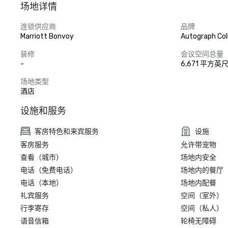
场地详情
连锁供应商
品牌
Marriott Bonvoy
Autograph Col
装修
会议空间总量
-
6,671 平方英
场地类型
酒店
设施和服务
客房特色和来宾服务
设施
客房服务
允许带宠物
查看（城市）
场地内安全
电话（免费电话）
场地内的餐厅
电话（本地）
场地内配餐
礼宾服务
空间（室外）
行李寄存
空间（私人）
语音信箱
轮椅无障碍