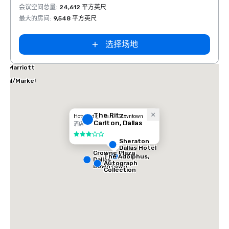
会议空间总量
:
24,612 平方英尺
会议空
最大的房间
:
9,548 平方英尺
最大的
选择场地
las Marriott
tes
ical/Market
ter
The Ritz-
Hotel Indigo Dallas Downtown
Carlton, Dallas
酒店
3/5
Sheraton
Dallas Hotel
Crowne Plaza
The Adolphus,
Dallas
Autograph
Downtown
Collection