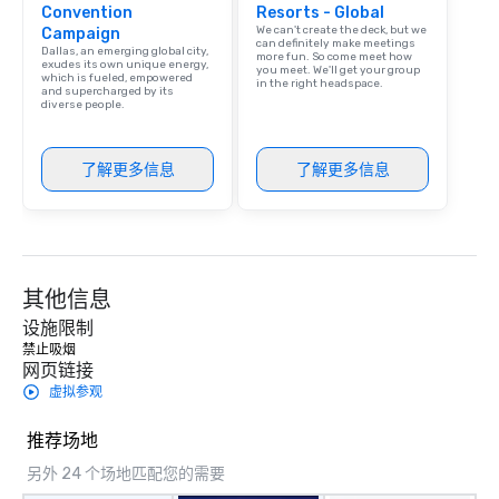
Convention
Resorts - Global
We can't create the deck, but we
Campaign
can definitely make meetings
Dallas, an emerging global city,
more fun. So come meet how
exudes its own unique energy,
you meet. We'll get your group
which is fueled, empowered
in the right headspace.
and supercharged by its
diverse people.
了解更多信息
了解更多信息
其他信息
设施限制
禁止吸烟 
网页链接
虚拟参观
推荐场地
另外 24 个场地匹配您的需要