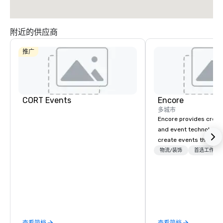
附近的供应商
推广
CORT Events
Encore
多城市
Encore provides creati
and event technology 
create events that tr
creates memorable ev
物流/装饰
首选工作人
that engage and tran
organizations. As the g
event technology and 
services, Encore’s tea
innovators and experts
results through strat
查看简档
查看简档