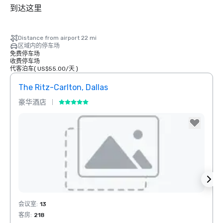
到达这里
Distance from airport 22 mi
区域内的停车场
免费停车场
收费停车场
代客泊车
(
US$55.00
/
天
)
The Ritz-Carlton, Dallas
Sher
豪华酒店
酒店
Removed from favorites
Rem
会议室
:
13
会议室
客房
:
218
客房
:
1