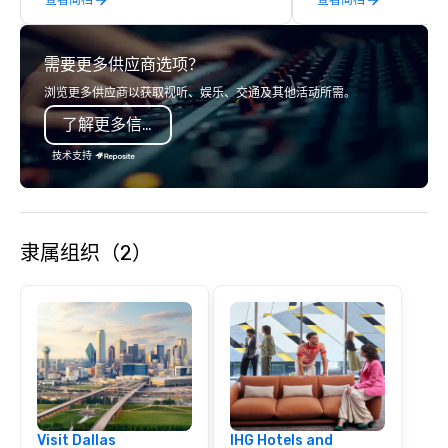
creative, advanced te
digital, environmental,
digital solutions for hy
需要更多供应商选项？
in-person events of an
浏览更多供应商以获取视听、娱乐、交通及其他活动所需。
了解更多信息
技术支持
隶属组织（2）
Visit Dallas
IHG Hotels and