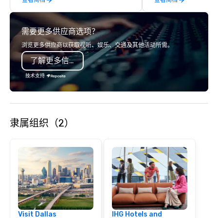
years of industry exp
commitment to except
service set us apart. W
需要更多供应商选项？
smart, reliable soluti
make the end-user ex
浏览更多供应商以获取视听、娱乐、交通及其他活动所需。
seamless from start to fini
了解更多信息
also a certified WOSB.
技术支持
隶属组织（2）
Visit Dallas
IHG Hotels and