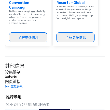
Convention
Resorts - Global
We can't create the deck, but we
Campaign
can definitely make meetings
Dallas, an emerging global city,
more fun. So come meet how
exudes its own unique energy,
you meet. We'll get your group
which is fueled, empowered
in the right headspace.
and supercharged by its
diverse people.
了解更多信息
了解更多信息
其他信息
设施限制
禁止吸烟 
网页链接
虚拟参观
推荐场地
另外 24 个场地匹配您的需要