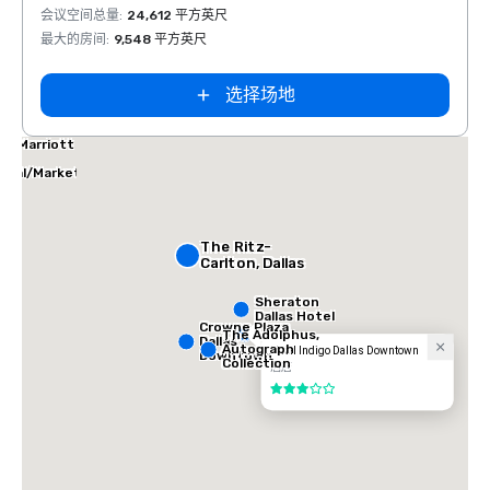
会议空间总量
:
24,612 平方英尺
会议空
最大的房间
:
9,548 平方英尺
最大的
选择场地
las Marriott
tes
ical/Market
ter
The Ritz-
Carlton, Dallas
Sheraton
Dallas Hotel
Crowne Plaza
The Adolphus,
Dallas
Autograph
Hotel Indigo Dallas Downtown
Downtown
Collection
酒店
3/5