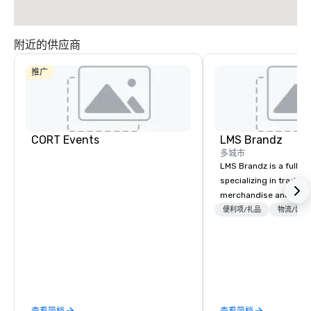
附近的供应商
推广
CORT Events
LMS Brandz
多城市
LMS Brandz is a full-s
specializing in trade 
merchandise and muc
booth giveaways and 
便利项/礼品
物流/装饰
to executive gifting, d
banners, signage, fulfi
logistics, shipping, al
commerce solutions we 
While there are many 
companies to choose f
查看简档
查看简档