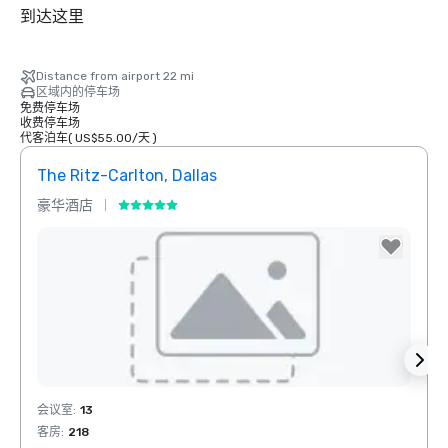
到达这里
Distance from airport 22 mi
区域内的停车场
免费停车场
收费停车场
代客泊车
(
US$55.00
/
天
)
The Ritz-Carlton, Dallas
Sher
豪华酒店
酒店
Removed from favorites
Rem
会议室
:
13
会议室
客房
:
218
客房
:
1