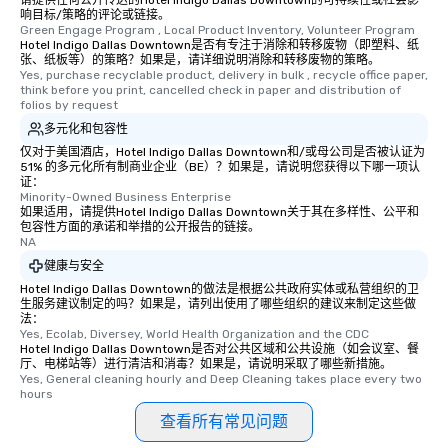
请提供任何公开传达的Hotel Indigo Dallas Downtown的可持续性或社会影
响目标/策略的评论或链接。
Green Engage Program , Local Product Inventory, Volunteer Program
Hotel Indigo Dallas Downtown是否有专注于消除和转移废物（即塑料、纸
张、纸板等）的策略？如果是，请详细说明消除和转移废物的策略。
Yes, purchase recyclable product, delivery in bulk , recycle office paper, 
think before you print, cancelled check in paper and distribution of 
folios by request
多元化和包容性
仅对于美国酒店，Hotel Indigo Dallas Downtown和/或母公司是否被认证为
51% 的多元化所有制商业企业（BE）？如果是，请说明您获得以下哪一项认
证：
Minority-Owned Business Enterprise
如果适用，请提供Hotel Indigo Dallas Downtown关于其在多样性、公平和
包容性方面的承诺和举措的公开报告的链接。
NA
健康与安全
Hotel Indigo Dallas Downtown的做法是根据公共政府实体或私营组织的卫
生服务建议制定的吗？如果是，请列出使用了哪些组织的建议来制定这些做
法：
Yes, Ecolab, Diversey, World Health Organization and the CDC
Hotel Indigo Dallas Downtown是否对公共区域和公共设施（如会议室、餐
厅、电梯站等）进行清洁和消毒？如果是，请说明采取了哪些新措施。
Yes, General cleaning hourly and Deep Cleaning takes place every two 
hours
查看所有常见问题