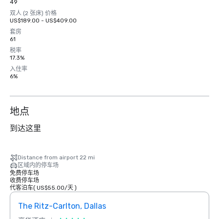
49
双人 (2 张床) 价格
US$189.00 - US$409.00
套房
61
税率
17.3%
入住率
6%
地点
到达这里
Distance from airport 22 mi
区域内的停车场
免费停车场
收费停车场
代客泊车
(
US$55.00
/
天
)
The Ritz-Carlton, Dallas
Sher