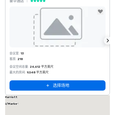
豪华酒店
酒店
Removed from favorites
Rem
会议室
:
13
会议室
客房
:
218
客房
:
1
会议空间总量
:
24,612 平方英尺
会议空
最大的房间
:
9,548 平方英尺
最大的
选择场地
las Marriott
tes
ical/Market
ter