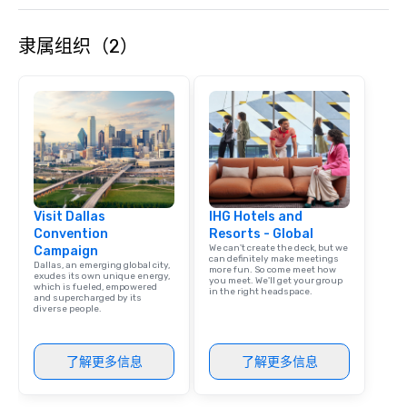
隶属组织（2）
Visit Dallas
IHG Hotels and
Convention
Resorts - Global
We can't create the deck, but we
Campaign
can definitely make meetings
Dallas, an emerging global city,
more fun. So come meet how
exudes its own unique energy,
you meet. We'll get your group
which is fueled, empowered
in the right headspace.
and supercharged by its
diverse people.
了解更多信息
了解更多信息