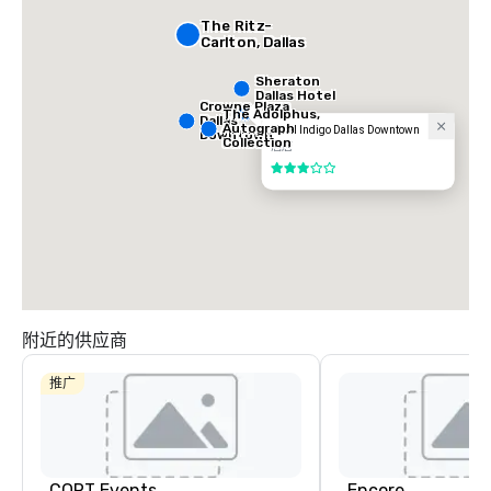
The Ritz-
Carlton, Dallas
Sheraton
Dallas Hotel
Crowne Plaza
The Adolphus,
Dallas
Autograph
Hotel Indigo Dallas Downtown
Downtown
Collection
酒店
3/5
附近的供应商
推广
CORT Events
Encore