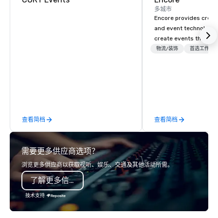
多城市
Encore provides creati
and event technology 
create events that tr
creates memorable ev
物流/装饰
首选工作人
that engage and tran
organizations. As the g
event technology and 
services, Encore’s tea
innovators and experts
results through strat
查看简档
查看简档
creative, advanced te
digital, environmental,
digital solutions for hy
需要更多供应商选项？
in-person events of an
浏览更多供应商以获取视听、娱乐、交通及其他活动所需。
了解更多信息
技术支持