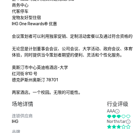
商务中心

代客停车

宠物友好型住宿

IHG One Rewards® 优惠

会议策划者可以利用独家促销、定制活动套餐以及通过符合资格的会议和活动
无论您是计划董事会会议、公司会议、大学活动、政府会议、体育
体验，同时提供当今策划者期望的便利、灵活和个性化服务。

奥斯汀市中心英迪格酒店-大学

红河街 810 号

德克萨斯州奥斯汀 78701

两家酒店。一个校园。无限的可能性。
场地详情
行业评级
AAA
连锁供应商
IHG
Northstar
品牌