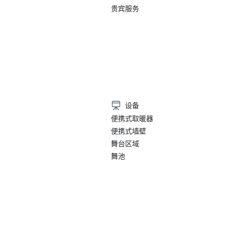
们细心的工作人员、灵活的活动空
贵宾服务
红河文化区中心的黄金地段。

2024 年 Tripadvisor 旅行者选择奖

）
这一认可凸显了我们对持续提供卓
诺，也巩固了我们作为奥斯汀市中
酒店之一的声誉。从精心设计的客
味的餐饮到富有创意的会议体验和
务，宾客旅程的方方面面都注重超越
设备
便携式取暖器
行业评级

便携式墙壁
AAA 评级

舞台区域
舞池
奥斯汀市中心英迪格酒店——大学
受尊敬的旅游组织之一AA的认可。A
旅行者和会议策划者对酒店符合质
度、服务和整体宾客体验的既定标
心。结合我们的精品氛围、互联的
园、灵活的会议空间和屡获殊荣的