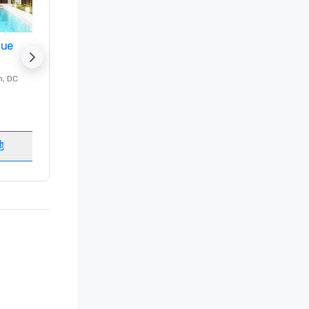
nue
Promote your venue
n
, DC
的 豪华酒店
Washington
, DC
客房
:
237
会议室
:
8
地
选择场地