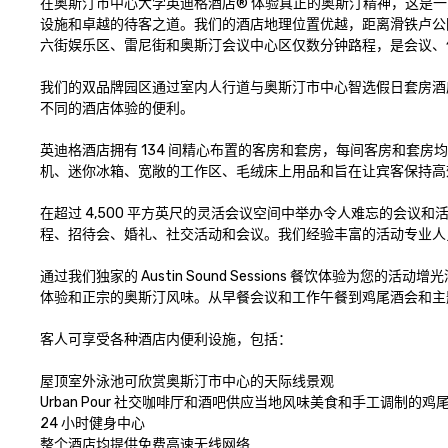
在奥斯汀市中心大学英迪格酒店® 体验真正的奥斯汀精神，这是
设施和卓越的待客之道。我们的酒店地理位置优越，距离滑铁卢公
六街娱乐区、雷尼街和奥斯汀会议中心区仅数分钟路程，是会议、
我们的双品牌园区通过室内人行道与奥斯汀市中心智选假日套房酒
不同的酒店体验的便利。

英迪格酒店拥有 134 间精心布置的客房和套房，每间客房和套房均
机、迷你冰箱、宽敞的工作区、毛绒床上用品和旨在让宾客保持高
在超过 4,500 平方英尺的灵活会议空间中举办令人难忘的会议和
程、招待会、婚礼、社交活动和会议。我们经验丰富的活动专业人
通过我们独家的 Austin Sound Sessions 餐饮体验
体验和正宗的奥斯汀风味。从早餐会议和工作午餐到鸡尾酒会和主
客人可享受各种酒店内便利设施，包括：

屋顶室外泳池可欣赏奥斯汀市中心的天际线景观

Urban Pour 社交咖啡厅和酒吧供应当地风味美食和手工调制的鸡尾
24 小时健身中心

整个酒店均提供免费高速无线网络
