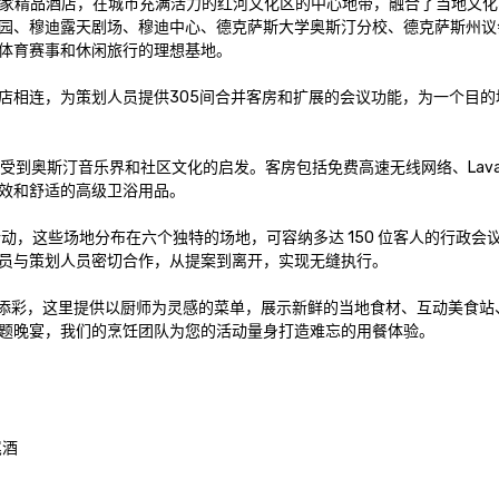
一家精品酒店，在城市充满活力的红河文化区的中心地带，融合了当地文化
园、穆迪露天剧场、穆迪中心、德克萨斯大学奥斯汀分校、德克萨斯州议
体育赛事和休闲旅行的理想基地。

店相连，为策划人员提供305间合并客房和扩展的会议功能，为一个目的
受到奥斯汀音乐界和社区文化的启发。客房包括免费高速无线网络、Lavaz
效和舒适的高级卫浴用品。

活动，这些场地分布在六个独特的场地，可容纳多达 150 位客人的行政会
员与策划人员密切合作，从提案到离开，实现无缝执行。

为您的活动增光添彩，这里提供以厨师为灵感的菜单，展示新鲜的当地食材、互动美食
题晚宴，我们的烹饪团队为您的活动量身打造难忘的用餐体验。

酒
