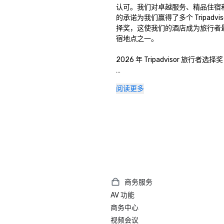
认可。我们对卓越服务、精品住宿
的承诺为我们赢得了多个 Tripadvis
择奖，这使我们的酒店成为旅行者
宿地点之一。

2026 年 Tripadvisor 旅行者选择奖

该奖项旨在表彰在过去一年中持续
阅读更多
行者评论和评分的酒店。旅行者选
彰提供卓越服务、优质住宿和令人
体验的酒店，使奥斯汀市中心大学
跻身 Tripadvisor 全球顶级酒店
务出差、会议还是休闲旅游，宾客
往地认可我们对奥斯汀真诚待客之道
2025 年 Tripadvisor 旅行者选择奖

商务服务
连续第二年获得 “旅行者选择奖”
AV 功能
们持续致力于提供卓越的宾客满意
服务以及受奥斯汀市中心文化和活
商务中心
品酒店体验。会议策划者和与会者
视频会议