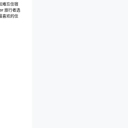
和难忘住宿
or 旅行者选
最喜欢的住
获得出色旅
择奖旨在表
难忘的宾客
英迪格酒店
之列。无论是商
都将一如既
的承诺。

，这反映了我
度、个性化
力启发的精
都受益于我