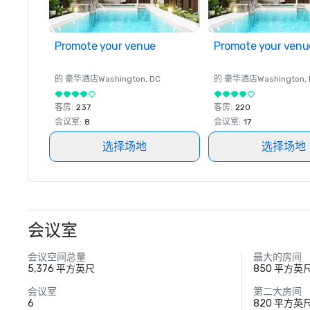
Promote your venue
Promote your venu
的 豪华酒店
Washington
, DC
的 豪华酒店
Washington
,
客房
:
237
客房
:
220
会议室
:
8
会议室
:
17
选择场地
选择场地
会议室
会议空间总量
最大的房间
5,376 平方英尺
850 平方英
会议室
第二大房间
6
820 平方英