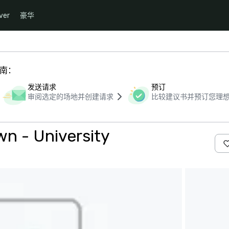
ver
豪华
指南：
发送请求
预订
审阅选定的场地并创建请求
比较建议书并预订您理
n - University