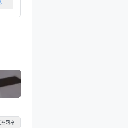
地
选择场地
议室网格