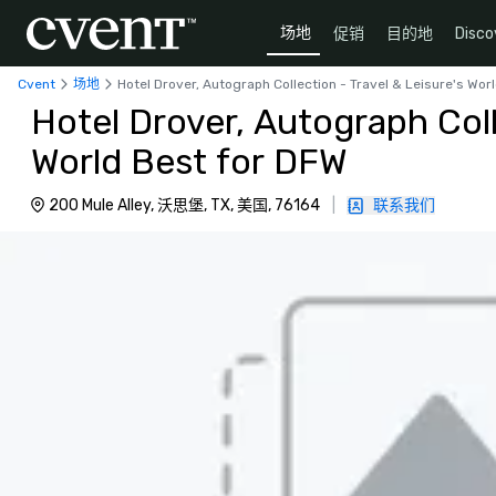
场地
促销
目的地
Disco
Cvent
场地
Hotel Drover, Autograph Collection - Travel & Leisure's Wor
Hotel Drover, Autograph Coll
World Best for DFW
200 Mule Alley, 沃思堡, TX, 美国, 76164
|
联系我们