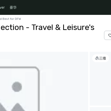
ver
豪华
ld Best for DFW
ection - Travel & Leisure's
三维