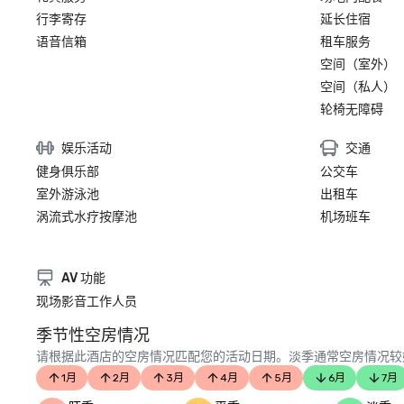
行李寄存
延长住宿
语音信箱
租车服务
空间（室外）
空间（私人）
轮椅无障碍
娱乐活动
交通
健身俱乐部
公交车
室外游泳池
出租车
涡流式水疗按摩池
机场班车
AV 功能
现场影音工作人员
季节性空房情况
请根据此酒店的空房情况匹配您的活动日期。淡季通常空房情况较
1月
2月
3月
4月
5月
6月
7月