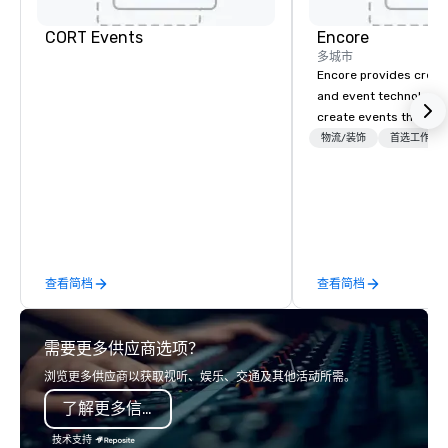
Dallas North
Central
CORT Events
Encore
多城市
Encore provides creati
and event technology 
create events that tr
creates memorable ev
物流/装饰
首选工作人
that engage and tran
organizations. As the g
event technology and 
services, Encore’s tea
innovators and experts
results through strat
查看简档
查看简档
creative, advanced te
digital, environmental,
digital solutions for hy
需要更多供应商选项？
in-person events of an
浏览更多供应商以获取视听、娱乐、交通及其他活动所需。
了解更多信息
技术支持