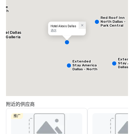
Place
North
Red Roof Inn
North Dallas -
Park Central
Hotel Alexis Dallas
酒店
otel Dallas
he Galleria
Extend
Extended
Stay Ame
Stay America
Dallas -
Dallas - North
Greenvil
- Park Central
Avenue
附近的供应商
推广
La Quinta Inn
& Suites by
Wyndham