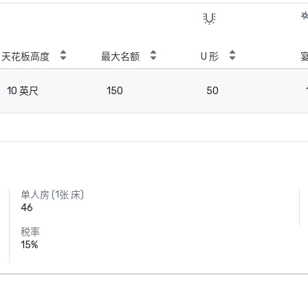
天花板高度
最大名额
U 形
10 英尺
150
50
单人房 (1张 床)
46
税率
15%