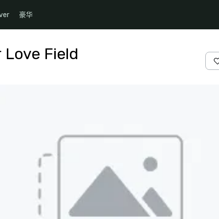
ver
豪华
r Love Field