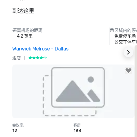
到达这里
离机场的距离
区域内的停
4.2 英里
免费停车场
公交车停车
Warwick Melrose - Dallas
酒店
Removed from favorites
会议室
:
客房
:
12
184
1