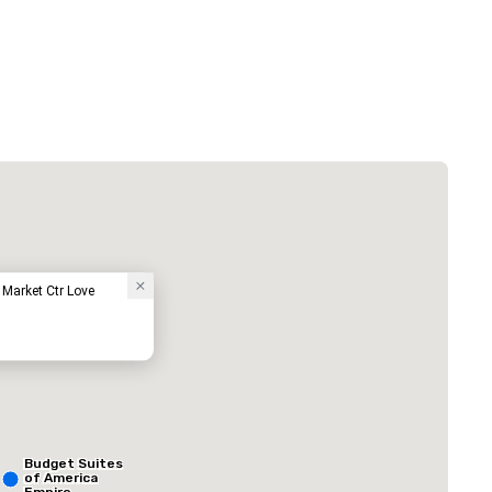
Courtyard by Marriott Dallas Medical/Market Center
酒店
 Market Ctr Love
ed from favorites
Removed from
客房
:
会议室
:
Budget Suites
184
4
of America