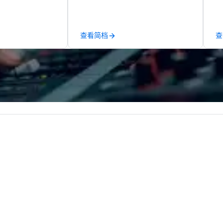
mmerce solutions
Catering in 1998, bringing best-in-
ma
class catering and dining services
an
l companies to
to diverse environments. Our
se
查看简档
查
 20+ years of
team continues to set the
in
nce and
standard for culinary excellence,
yo
exceptional
bringing Wolfgang’s legendary
han
 set us apart. We
combination of innovative cuisine
we
iable solutions
and refined service to the worlds’
lo
e the end-user
most renowned and demanding
a 
less from start
corporate, cultural and
yo
entertainment clients.
ac
ty
to
un
m
go