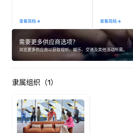
along with e-co
we handle it all. While there are
many promotiona
查看简档
查看简档
choose from, our
industry experie
commitment to 
需要更多供应商选项？
customer service
deliver smart, rel
浏览更多供应商以获取视听、娱乐、交通及其他活动所需。
designed to mak
experience seam
to finish. We are also a certified
WOSB.
隶属组织（1）