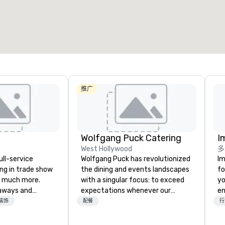
会议空间总量
:
最大的房间
:
会议空间
17,000 平方英尺
7,063 平方英尺
1,144
选择场地
推广
Wolfgang Puck Catering
I
West Hollywood
多
ull-service
Wolfgang Puck has revolutionized
Im
ing in trade show
the dining and events landscapes
fo
 much more.
with a singular focus: to exceed
yo
aways and
expectations whenever our
en
to executive
guests gather for a meal.
ar
装饰
配餐
行
 banners, signage,
Austrian-born Chef Wolfgang
us
ics, shipping,
Puck founded Wolfgang Puck
ca