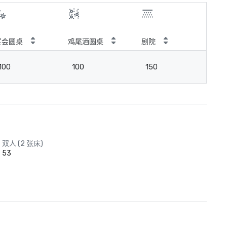
宴会圆桌
鸡尾酒圆桌
剧院
教
100
100
150
7
双人 (2 张床)
53