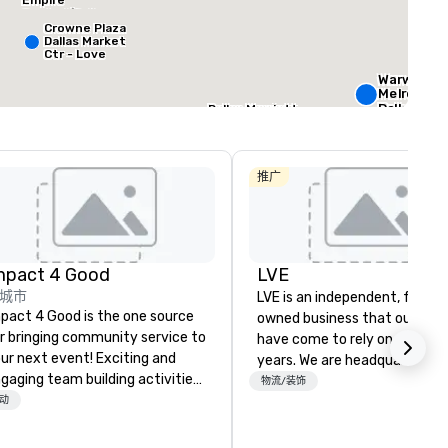
Empire
Central/Dallas
总量
:
最大的房间
:
会议空间总量
:
Crowne Plaza
 平方英尺
572 平方英尺
4,600 平方英尺
Dallas Market
Ctr - Love
Field
Warwick
选择场地
Melrose -
Dallas
Dallas Marriott
Suites
Medical/Market
Courtyard by
Center
Marriott Dallas
The
Medical/Market
Stonelei
推广
Center
Autogra
Collectio
mpact 4 Good
LVE
城市
LVE is an independent, family
pact 4 Good is the one source
owned business that our clie
r bringing community service to
have come to rely on for ove
ur next event! Exciting and
years. We are headquartered 
gaging team building activities
Las Vegas and have satellite
物流/装饰
e just part of what we offer. Let
动
offices in Nashville, Denver, Da
 identify the best
and Orlando that offer
use/beneficiary to support,
comprehensive tradeshow a