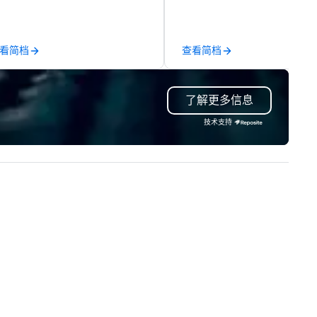
nage the donation logistics
exposition services in every 
d bring the spirit of community
North American market. With 
rvice to your group. From your
capabilities in general
看简档
查看简档
itial request through the day of
contracting, custom exhibit
ur event, Impact 4 Good
building, graphic design, detail
dles all the details. Where are
and logistics. We are able to
了解更多信息
? Nationwide and abroad, our
troubleshoot any problem us
cal team’s got you covered. Got
our extensive knowledge and
技术支持
cause you love? Our events put
experience to help you find a
ur philanthropic values into
implement the right solutions
tion. Short on time? Activities
pically range from 30 minutes
 2 hours. Looking for something
ique? We customize events to
eet your
als/objectives/budget.