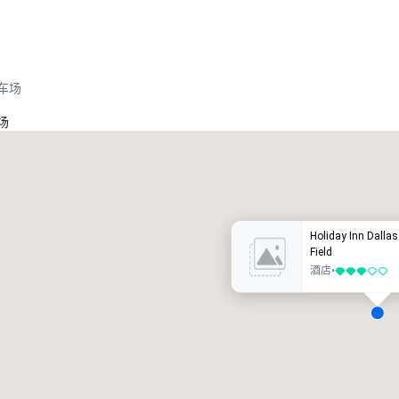
车场
场
Crowne Plaza Dallas Market Ctr - Love Field
酒店
酒店
Holiday Inn Dallas
Field
酒店
•
3/5
Removed from favorites
Remov
会议室
:
客房
:
会议室
:
2
354
2