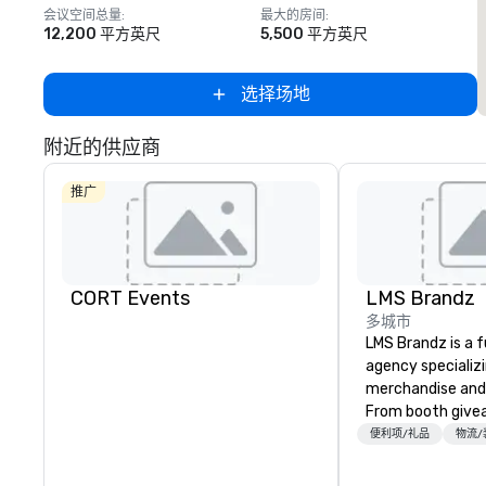
会议空间总量
:
最大的房间
:
12,200 平方英尺
5,500 平方英尺
选择场地
附近的供应商
推广
CORT Events
LMS Brandz
多城市
LMS Brandz is a f
agency specializ
merchandise and
From booth give
branded apparel 
便利项/礼品
物流/
gifting, displays,
fulfillment, logist