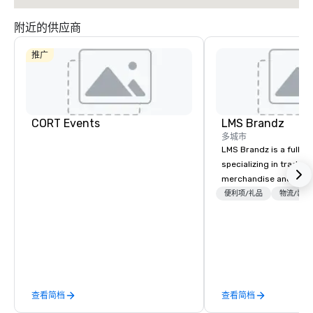
附近的供应商
推广
CORT Events
LMS Brandz
多城市
LMS Brandz is a full-s
specializing in trade 
merchandise and muc
booth giveaways and 
便利项/礼品
物流/装饰
to executive gifting, d
banners, signage, fulfi
logistics, shipping, al
commerce solutions we 
While there are many 
companies to choose f
查看简档
查看简档
years of industry exp
commitment to except