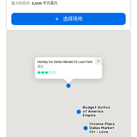
最大的房间
:
5,500 平方英尺
最大的
选择场地
Holiday Inn Dallas Market Ctr Love Field
酒店
3/5
Budget Suites
of America
Empire
Central/Dallas
Crowne Plaza
Dallas Market
Ctr - Love
Field