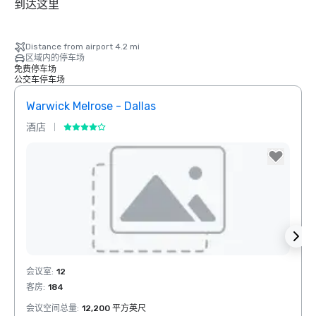
到达这里
Distance from airport 4.2 mi
区域内的停车场
免费停车场
公交车停车场
Warwick Melrose - Dallas
Crow
酒店
酒店
Removed from favorites
Rem
会议室
:
12
会议室
客房
:
184
客房
:
会议空间总量
:
12,200 平方英尺
会议空