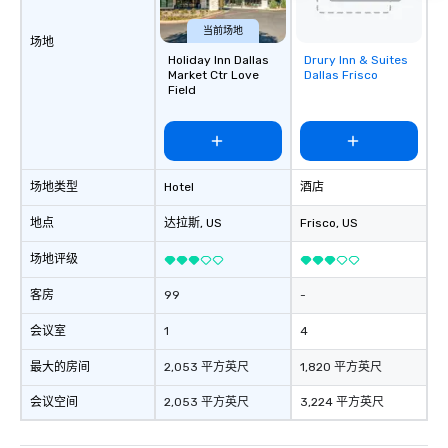
当前场地
场地
Holiday Inn Dallas
Drury Inn & Suites
Removed from
Market Ctr Love
Dallas Frisco
favorites
Field
场地类型
Hotel
酒店
地点
达拉斯
, US
Frisco
, US
场地评级
客房
99
-
会议室
1
4
最大的房间
2,053 平方英尺
1,820 平方英尺
会议空间
2,053 平方英尺
3,224 平方英尺