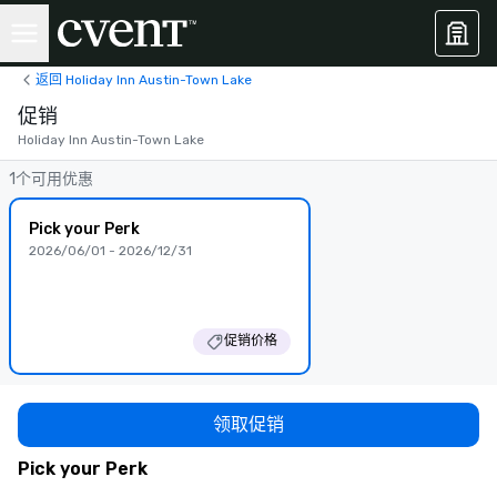
返回 Holiday Inn Austin-Town Lake
促销
Holiday Inn Austin-Town Lake
1个可用优惠
Pick your Perk
2026/06/01 - 2026/12/31
促销价格
领取促销
Pick your Perk