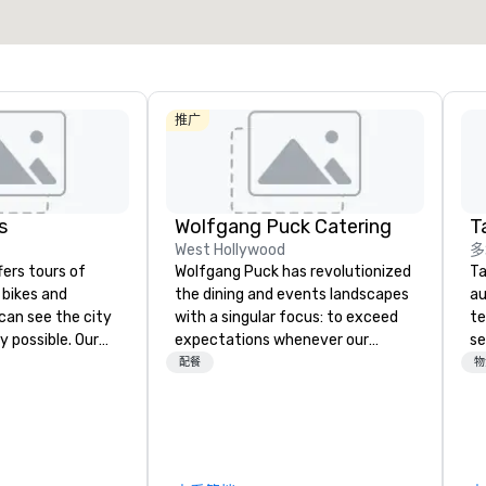
选择场地
推广
s
Wolfgang Puck Catering
Ta
West Hollywood
多
fers tours of
Wolfgang Puck has revolutionized
Ta
c bikes and
the dining and events landscapes
au
can see the city
with a singular focus: to exceed
te
y possible. Our
expectations whenever our
se
tely
guests gather for a meal.
cr
配餐
物
 you can choose
Austrian-born Chef Wolfgang
th
allas you want to
Puck founded Wolfgang Puck
te
es are the best in
Catering in 1998, bringing best-in-
co
you’re
class catering and dining services
ev
ve a good time.
to diverse environments. Our
de