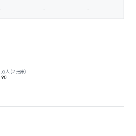
-
-
-
-
双人 (2 张床)
90