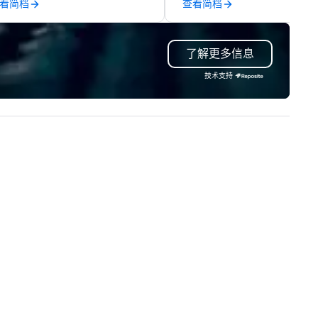
看简档
查看简档
ast network, we deliver
contracting, custom exhibit
nsistent, high-quality
building, graphic design, detail
periences while helping clients
and logistics. We are able to
了解更多信息
ve time and costs. Trusted by
troubleshoot any problem us
p organizations across all
our extensive knowledge and
技术支持
dustries, Tallen brings visions to
experience to help you find a
fe and ensures every event
implement the right solutions
eates lasting impact.