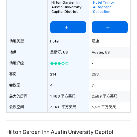
Hilton Garden Inn
Hotel Trinity,
Removed from
remember to submit ahead of the tour
Austin University
Autograph
favorites
date any dietary restrictions and food
Capitol District
Collection
allergies for anyone in your group.
Feel Like a VIP at Each Stop With Lip
Smacking Foodie Tours, you and your
group members never have to worry
场地类型
Hotel
酒店
about waiting in line to get into a top
restaurant or being shown to a less
地点
奥斯汀
, US
Austin
, US
than desirable table. On our tours,
everyone is treated like a VIP with
场地评级
-
immediate seating upon arrival.
客房
What’s more, your group may receive
214
258
a special warm welcome personally
会议室
4
7
from the restaurant chef. Menus can
be printed featuring your logo, too,
最大的房间
1,488 平方英尺
2,689 平方英尺
which can be an added bonus for all
those Instagram moments you share.
会议空间
3,060 平方英尺
6,671 平方英尺
For added ease, we can even arrange
transportation pick-up and drop-off,
as well as an event photographer. And
Hilton Garden Inn Austin University Capitol
for groups that desire an extra luxe