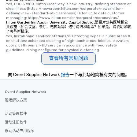
Yes, CDC & WHO. Hilton CleanStay, a new industry-defining standard of 
Our tours offer an exquisite feast plus
cleanliness (https://newsroom.hilton.com/corporate/news/hilton-
entertainment. All tours include a
defining-new-standard-of-cleanliness) Hilton up to date customer 
messaging: https://www.hilton.com/en/corporate/coronavirus/
knowledgeable, professional guide
Hilton Garden Inn Austin University Capitol District是否对公共区域和公
who leads the group on a walking tour,
共设施（如会议室、餐厅、电梯站等）进行清洁和消毒？如果是，请说明采取
了哪些新措施。
offering engaging tidbits and
Yes, Install hand sanitizer stations/disinfecting wipes in public areas & 
fascinating stories. Several other
on shuttles; enhanced cleaning of high touch areas, lobbies, elevators, 
interactive experiences are included
doors, bathrooms; F&B service in accordance with food safety 
guidelines, dining configured for physical distancing
along the way exclusively to our tours,
ensuring there is never a dull moment.
查看所有常见问题
Different Types of Cuisine Our
experiences offer the ability to enjoy
向 Cvent Supplier Network
报告
一个与此场地简档有关的问题。
several renowned restaurants in one
convenient outing, including ones you
and your guests might not have
Cvent Supplier Network
discovered otherwise on your own or
现场解决方案
at a typical corporate dinner. We offer
a way to try some of the finest spots
活动管理软件
in the city and dive into various
cuisines and dishes. All the pre-
活动注册软件
selected dishes are curated to our
移动活动应用程序
high standards to ensure they will