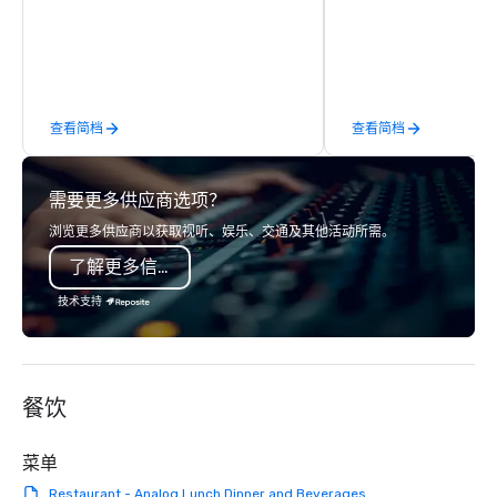
activity or evening dine-around where
property in 1900 with 
groups are escorted immediately to
Ella, who oversaw its 
the best tables in the house at the
into a Greek revival mans
most-sought-after restaurants to
mansion underwent an
enjoy a parade of signature dishes
renovation in 2013, an
查看简档
查看简档
and craft cocktails at each venue, all
perfect balance betw
with complete VIP service. This unique
and a rich history root
experience gives guests the
of the neighborhood a
需要更多供应商选项？
opportunity to sit next to different
university.
colleagues at each venue to mix,
浏览更多供应商以获取视听、娱乐、交通及其他活动所需。
mingle, and easily network. Each tour
了解更多信息
is led by a professional guide
specializing in escorting large groups
技术支持
with utmost care, who personalizes
each experience with fun and
engaging information along the way.
Lip Smacking Foodie Tours are both an
餐饮
entertaining activity and unique
dining experience melded into one,
that are sure to add new vitality to
菜单
meeting events, from conferences to
Restaurant - Analog Lunch Dinner and Beverages