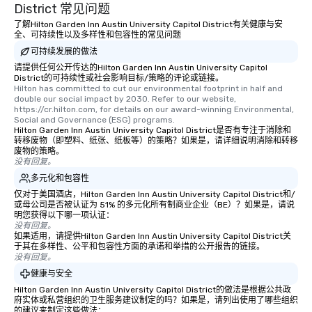
experience, we can also arrange for
District 常见问题
an evening helicopter ride over the
了解Hilton Garden Inn Austin University Capitol District有关健康与安
glittering lights of The Strip. A
全、可持续性以及多样性和包容性的常见问题
Memorable Experience for All Lip
可持续发展的做法
Smacking Foodie Tours offers a way
请提供任何公开传达的Hilton Garden Inn Austin University Capitol
to gather and dine that few have
District的可持续性或社会影响目标/策略的评论或链接。
Hilton has committed to cut our environmental footprint in half and 
experienced, and all are sure to
double our social impact by 2030. Refer to our website, 
remember. Our one-of-a-kind tours
https://cr.hilton.com, for details on our award-winning Environmental, 
Social and Governance (ESG) programs.
are special, from the first stop to the
Hilton Garden Inn Austin University Capitol District是否有专注于消除和
last. It’s an experience that attendees
转移废物（即塑料、纸张、纸板等）的策略？如果是，请详细说明消除和转移
will reminisce about long after they
废物的策略。
没有回复。
leave. Location, Location, Location
多元化和包容性
One of the best reasons to book is the
convenient and efficient way the
仅对于美国酒店，Hilton Garden Inn Austin University Capitol District和/
或母公司是否被认证为 51% 的多元化所有制商业企业（BE）？如果是，请说
experience is designed. All
明您获得以下哪一项认证：
restaurants are within an easy
没有回复。
如果适用，请提供Hilton Garden Inn Austin University Capitol District关
walking distance of each other. The
于其在多样性、公平和包容性方面的承诺和举措的公开报告的链接。
short stroll allows your group
没有回复。
members a chance to engage in prime
健康与安全
networking opportunities before
Hilton Garden Inn Austin University Capitol District的做法是根据公共政
heading to the next place on your tour
府实体或私营组织的卫生服务建议制定的吗？如果是，请列出使用了哪些组织
的建议来制定这些做法：
itinerary. You Get a Dinner and a Show