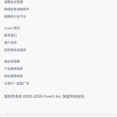
战略会议管理
delight any palate. Tours Available
from Day to Night With any corporate
网络民意调查软件
group experience, booking flexibility is
网络研讨会平台
key. Whether you desire a tour during
business hours or early evening right
Cvent 首页
after work, we can coordinate with
联系我们
you to provide options that fit your
needs. Go for as Long or as Short as
客户支持
You Like Along with flexible
您的隐私权选择
scheduling, Lip Smacking Foodie
Tours also provides a range of tour
隐私权政策
durations. Our shortest tour is about
产品使用条款
2.5 hours; our longest is about 5
hours, with optional add-ons and
网站使用条款
incentives.
与我们一起做广告
版权所有© 2000-2026 Cvent, Inc. 保留所有权利