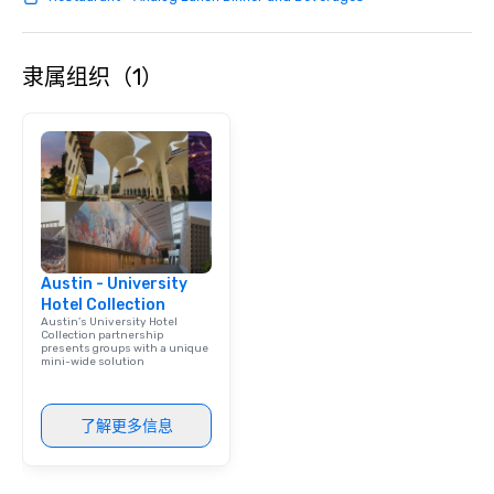
team building. All-Inclusive Group
Dining When meeting planners book a
corporate group event through Lip
隶属组织（1）
Smacking Foodie Tours, the entire
group is assured a top-notch dining
experience with three to four
signature dishes at each restaurant.
Our affordable tours are priced per
person with tax and gratuities
included. The only thing not included
are drinks. However, a beverage
package upgrade is available, which
Austin - University
provides guests a signature cocktail
Hotel Collection
at various stops. Build Your Network
Austin’s University Hotel
Our exclusive experiences provide the
Collection partnership
presents groups with a unique
ultimate networking opportunities. At
mini-wide solution
a typical sit-down dinner, you’re lucky
to engage the person to the left and
right of you. Because our tours take
了解更多信息
place at multiple restaurants, with
walking in between, there are
countless opportunities to interact