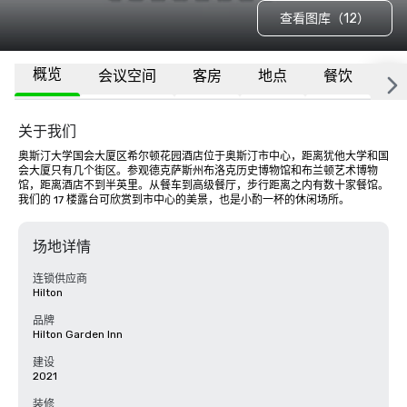
查看图库（12）
概览
会议空间
客房
地点
餐饮
隶
关于我们
奥斯汀大学国会大厦区希尔顿花园酒店位于奥斯汀市中心，距离犹他大学和国
会大厦只有几个街区。参观德克萨斯州布洛克历史博物馆和布兰顿艺术博物
馆，距离酒店不到半英里。从餐车到高级餐厅，步行距离之内有数十家餐馆。
我们的 17 楼露台可欣赏到市中心的美景，也是小酌一杯的休闲场所。
场地详情
连锁供应商
Hilton
品牌
Hilton Garden Inn
建设
2021
装修