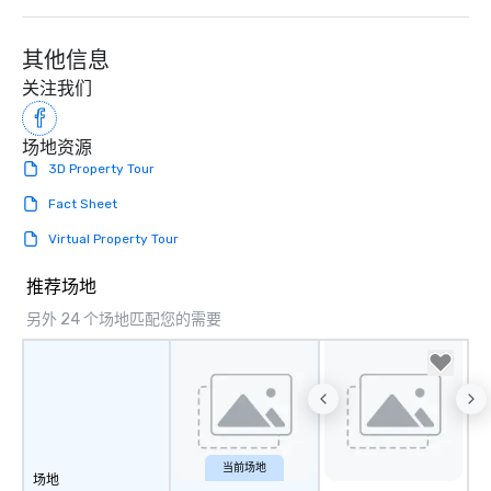
with different people when you sit
down at each venue and as you
其他信息
traverse along the way. Our
关注我们
experiences not only provide more
ways to network, but a more convivial
way to do so. Large Groups Welcome
场地资源
Lip Smacking Foodie Tours is ideal for
3D Property Tour
groups, small or large. Our
Fact Sheet
experiences can accommodate
groups from as few as 1 to as many
Virtual Property Tour
as 500 guests, making us an ideal
choice for any corporate group event.
推荐场地
Stress-Free Booking Process Booking
另外 24 个场地匹配您的需要
a tour is stress-free and allows you to
enjoy the company of your guests
more easily. You’ll take comfort
knowing that everything is taken care
of from the moment the tour is
booked to the minute it concludes.
Since the menu is already set, you
当前场地
场地
have nothing to worry about. Just