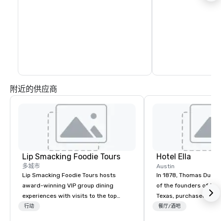
附近的供应商
Lip Smacking Foodie Tours
Hotel Ella
多城市
Austin
Lip Smacking Foodie Tours hosts
In 1878, Thomas Dudle
award-winning VIP group dining
of the founders of the 
experiences with visits to the top
Texas, purchased the 
restaurants throughout the United
Hotel Ella now sits. Wo
行动
餐厅/酒吧
States. Choose either a daytime
Goodall, moved into t