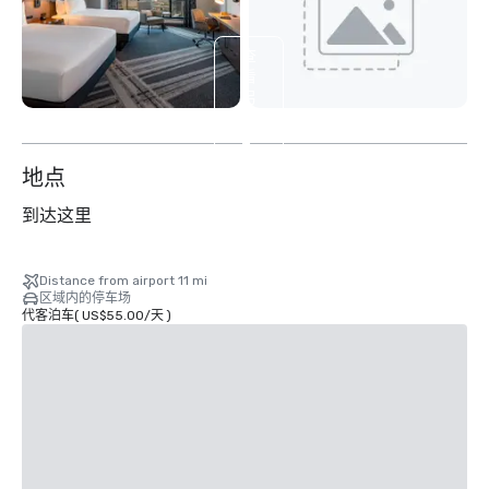
查
看
另
外
2
个
地点
到达这里
Distance from airport 11 mi
区域内的停车场
代客泊车
(
US$55.00
/
天
)