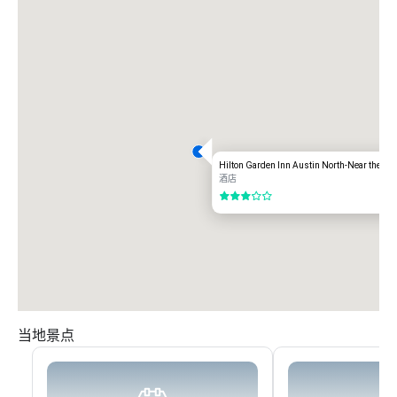
Hilton Garden Inn Austin North-Near the D
酒店
3/5
当地景点