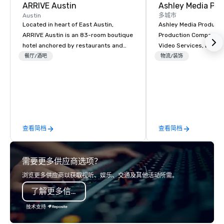
ARRIVE Austin
Ashley Media Pro
Austin
多城市
Located in heart of East Austin,
Ashley Media Productio
ARRIVE Austin is an 83-room boutique
Production Company p
hotel anchored by restaurants and
Video Services, Event
bars that complement the Lone Star
Traditional Video Prod
餐厅/酒吧
物流/装饰
State’s food and drink epicenter. An
Event AV Services
architectural landmark with a
remarkable façade, the hotel’s guest
rooms feature distinctive design and
artwork – collages by Sarah Presson –
that pay tribute to the state’s
查看简档
查看简档
“cowboy mythology,” and take
inspiration from the unique physical
landscape.
需要更多供应商选项？
浏览更多供应商以获取视听、娱乐、交通及其他活动所需。
了解更多信息
技术支持