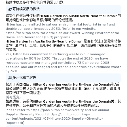
持续性以及多样性和包容性的常见问题
可持续发展的做法
请提供任何公开传达的Hilton Garden Inn Austin North-Near the Domain的
可持续性或社会影响目标/策略的评论或链接。
Hilton has committed to cut our environmental footprint in half and 
double our social impact by 2030. Refer to our website, 
https://cr.hilton.com, for details on our award-winning Environmental, 
Social and Governance (ESG) programs.
Hilton Garden Inn Austin North-Near the Domain是否有专注于消除和转移
废物（即塑料、纸张、纸板等）的策略？如果是，请详细说明消除和转移废物
的策略。
Yes, Hilton has committed to reducing waste in our managed 
operations by 50% by 2030. Through the end of 2020, we have 
reduced waste in our managed portfolio by 73% since our 2008 
baseline, and our managed and franchised hotels have reduced waste 
by 62%.
多元化和包容性
仅对于美国酒店，Hilton Garden Inn Austin North-Near the Domain和/或
母公司是否被认证为 51% 的多元化所有制商业企业（BE）？如果是，请说明
您获得以下哪一项认证：
没有回复。
如果适用，请提供Hilton Garden Inn Austin North-Near the Domain关于其
在多样性、公平和包容性方面的承诺和举措的公开报告的链接。
Please refer to https://jobs.hilton.com/diversity and our annual 
Supplier Diversity Report (https://cr.hilton.com/wp-
content/uploads/2021/03/Hilton-2020-Supplier-Diversity-
Report.pdf).