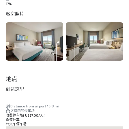
17%
客房照片
查
看
另
外
2
个
地点
到达这里
Distance from airport 15.8 mi
区域内的停车场
收费停车场
(
US$7.00
/
天
)
街道停车
公交车停车场