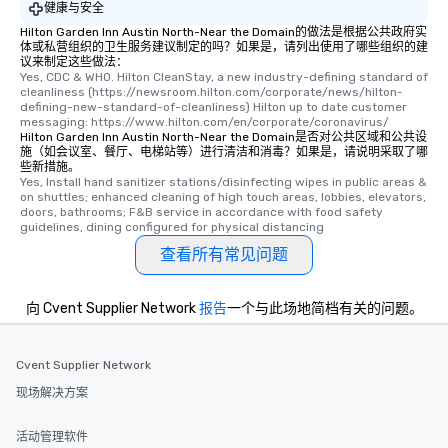
健康与安全
Hilton Garden Inn Austin North-Near the Domain的做法是根据公共政府实
体或私营组织的卫生服务建议制定的吗？如果是，请列出使用了哪些组织的建
议来制定这些做法：
Yes, CDC & WHO. Hilton CleanStay, a new industry-defining standard of 
cleanliness (https://newsroom.hilton.com/corporate/news/hilton-
defining-new-standard-of-cleanliness) Hilton up to date customer 
messaging: https://www.hilton.com/en/corporate/coronavirus/
Hilton Garden Inn Austin North-Near the Domain是否对公共区域和公共设
施（如会议室、餐厅、电梯站等）进行清洁和消毒？如果是，请说明采取了哪
些新措施。
Yes, Install hand sanitizer stations/disinfecting wipes in public areas & 
on shuttles; enhanced cleaning of high touch areas, lobbies, elevators, 
doors, bathrooms; F&B service in accordance with food safety 
guidelines, dining configured for physical distancing
查看所有常见问题
向 Cvent Supplier Network
报告
一个与此场地简档有关的问题。
Cvent Supplier Network
现场解决方案
活动管理软件