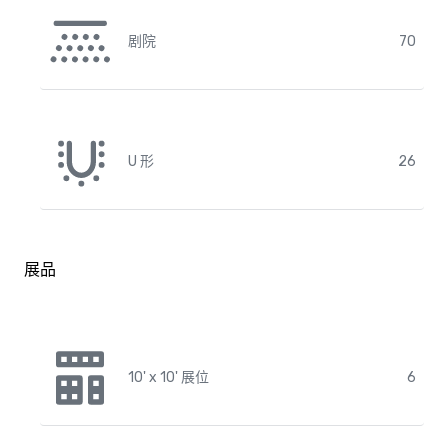
剧院
70
U 形
26
展品
10' x 10' 展位
6